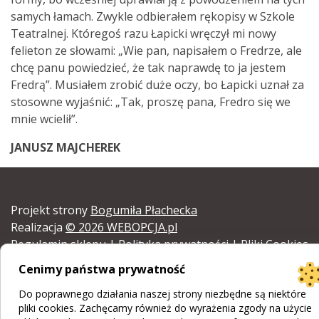
samych łamach. Zwykle odbierałem rękopisy w Szkole
Teatralnej. Któregoś razu Łapicki wręczył mi nowy
felieton ze słowami: „Wie pan, napisałem o Fredrze, ale
chcę panu powiedzieć, że tak naprawdę to ja jestem
Fredrą”. Musiałem zrobić duże oczy, bo Łapicki uznał za
stosowne wyjaśnić: „Tak, proszę pana, Fredro się we
mnie wcielił”.
JANUSZ MAJCHEREK
Projekt strony
Bogumiła Płachecka
Realizacja
© 2026 WEBOPCJA.pl
Regulamin sklepu
|
Polityka prywatności
|
Pliki Cookies
Cenimy państwa prywatność
Do poprawnego działania naszej strony niezbędne są niektóre
pliki cookies. Zachęcamy również do wyrażenia zgody na użycie