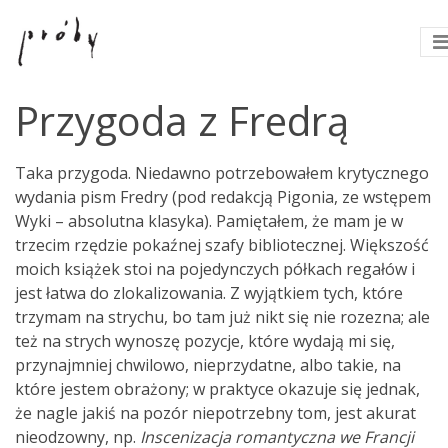
Przygoda z Fredrą
Taka przygoda. Niedawno potrzebowałem krytycznego
wydania pism Fredry (pod redakcją Pigonia, ze wstępem
Wyki – absolutna klasyka). Pamiętałem, że mam je w
trzecim rzędzie pokaźnej szafy bibliotecznej. Większość
moich książek stoi na pojedynczych półkach regałów i
jest łatwa do zlokalizowania. Z wyjątkiem tych, które
trzymam na strychu, bo tam już nikt się nie rozezna; ale
też na strych wynoszę pozycje, które wydają mi się,
przynajmniej chwilowo, nieprzydatne, albo takie, na
które jestem obrażony; w praktyce okazuje się jednak,
że nagle jakiś na pozór niepotrzebny tom, jest akurat
nieodzowny, np.
Inscenizacja romantyczna we Francji