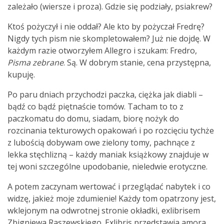
zależało (wiersze i proza). Gdzie się podziały, psiakrew?
Ktoś pożyczył i nie oddał? Ale kto by pożyczał Fredrę?
Nigdy tych pism nie skompletowałem? Już nie dojdę. W
każdym razie otworzyłem Allegro i szukam: Fredro,
Pisma zebrane
. Są. W dobrym stanie, cena przystępna,
kupuję.
Po paru dniach przychodzi paczka, ciężka jak diabli –
bądź co bądź piętnaście tomów. Tacham to to z
paczkomatu do domu, siadam, biorę nożyk do
rozcinania tekturowych opakowań i po rozcięciu tychże
z lubością dobywam owe zielony tomy, pachnące z
lekka stęchlizną – każdy maniak książkowy znajduje w
tej woni szczególne upodobanie, nieledwie erotyczne.
A potem zaczynam wertować i przeglądać nabytek i co
widzę, jakież moje zdumienie! Każdy tom opatrzony jest,
wklejonym na odwrotnej stronie okładki, exlibrisem
Zbigniewa Raszewskiego. Exlibris przedstawia amora