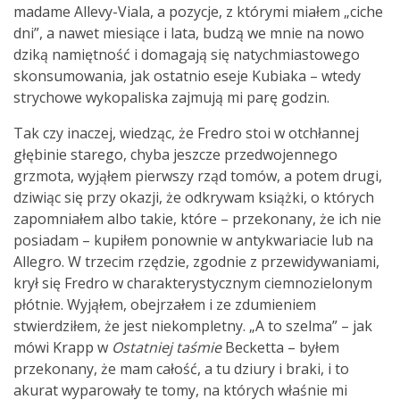
madame Allevy-Viala, a pozycje, z którymi miałem „ciche
dni”, a nawet miesiące i lata, budzą we mnie na nowo
dziką namiętność i domagają się natychmiastowego
skonsumowania, jak ostatnio eseje Kubiaka – wtedy
strychowe wykopaliska zajmują mi parę godzin.
Tak czy inaczej, wiedząc, że Fredro stoi w otchłannej
głębinie starego, chyba jeszcze przedwojennego
grzmota, wyjąłem pierwszy rząd tomów, a potem drugi,
dziwiąc się przy okazji, że odkrywam książki, o których
zapomniałem albo takie, które – przekonany, że ich nie
posiadam – kupiłem ponownie w antykwariacie lub na
Allegro. W trzecim rzędzie, zgodnie z przewidywaniami,
krył się Fredro w charakterystycznym ciemnozielonym
płótnie. Wyjąłem, obejrzałem i ze zdumieniem
stwierdziłem, że jest niekompletny. „A to szelma” – jak
mówi Krapp w
Ostatniej taśmie
Becketta – byłem
przekonany, że mam całość, a tu dziury i braki, i to
akurat wyparowały te tomy, na których właśnie mi