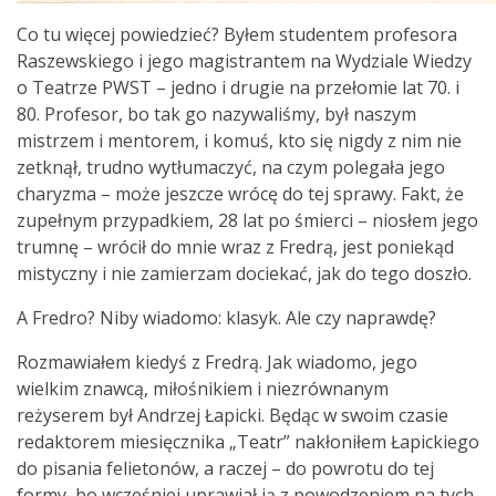
Co tu więcej powiedzieć? Byłem studentem profesora
Raszewskiego i jego magistrantem na Wydziale Wiedzy
o Teatrze PWST – jedno i drugie na przełomie lat 70. i
80. Profesor, bo tak go nazywaliśmy, był naszym
mistrzem i mentorem, i komuś, kto się nigdy z nim nie
zetknął, trudno wytłumaczyć, na czym polegała jego
charyzma – może jeszcze wrócę do tej sprawy. Fakt, że
zupełnym przypadkiem, 28 lat po śmierci – niosłem jego
trumnę – wrócił do mnie wraz z Fredrą, jest poniekąd
mistyczny i nie zamierzam dociekać, jak do tego doszło.
A Fredro? Niby wiadomo: klasyk. Ale czy naprawdę?
Rozmawiałem kiedyś z Fredrą. Jak wiadomo, jego
wielkim znawcą, miłośnikiem i niezrównanym
reżyserem był Andrzej Łapicki. Będąc w swoim czasie
redaktorem miesięcznika „Teatr” nakłoniłem Łapickiego
do pisania felietonów, a raczej – do powrotu do tej
formy, bo wcześniej uprawiał ją z powodzeniem na tych