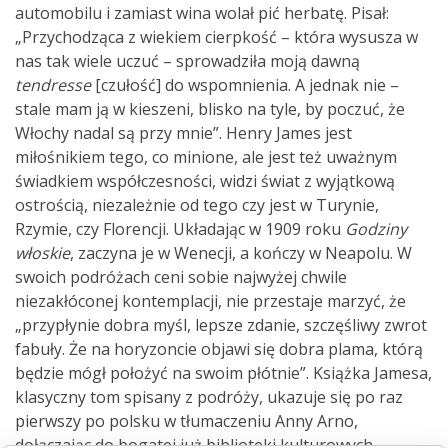
automobilu i zamiast wina wolał pić herbatę. Pisał:
„Przychodząca z wiekiem cierpkość – która wysusza w
nas tak wiele uczuć – sprowadziła moją dawną
tendresse
[czułość] do wspomnienia. A jednak nie –
stale mam ją w kieszeni, blisko na tyle, by poczuć, że
Włochy nadal są przy mnie”. Henry James jest
miłośnikiem tego, co minione, ale jest też uważnym
świadkiem współczesności, widzi świat z wyjątkową
ostrością, niezależnie od tego czy jest w Turynie,
Rzymie, czy Florencji. Układając w 1909 roku
Godziny
włoskie
, zaczyna je w Wenecji, a kończy w Neapolu. W
swoich podróżach ceni sobie najwyżej chwile
niezakłóconej kontemplacji, nie przestaje marzyć, że
„przypłynie dobra myśl, lepsze zdanie, szczęśliwy zwrot
fabuły. Że na horyzoncie objawi się dobra plama, którą
będzie mógł położyć na swoim płótnie”. Książka Jamesa,
klasyczny tom spisany z podróży, ukazuje się po raz
pierwszy po polsku w tłumaczeniu Anny Arno,
dołączając do bogatej już biblioteki kulturowych