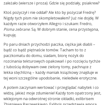
zależało (wiersze i proza). Gdzie się podziały, psiakrew?
Ktoś pożyczył i nie oddał? Ale kto by pożyczał Fredrę?
Nigdy tych pism nie skompletowałem? Już nie dojdę. W
każdym razie otworzyłem Allegro i szukam: Fredro,
Pisma zebrane
. Są. W dobrym stanie, cena przystępna,
kupuję.
Po paru dniach przychodzi paczka, ciężka jak diabli –
bądź co bądź piętnaście tomów. Tacham to to z
paczkomatu do domu, siadam, biorę nożyk do
rozcinania tekturowych opakowań i po rozcięciu tychże
z lubością dobywam owe zielony tomy, pachnące z
lekka stęchlizną – każdy maniak książkowy znajduje w
tej woni szczególne upodobanie, nieledwie erotyczne.
A potem zaczynam wertować i przeglądać nabytek i co
widzę, jakież moje zdumienie! Każdy tom opatrzony jest,
wklejonym na odwrotnej stronie okładki, exlibrisem
Zbigniewa Raszewskiego. Exlibris przedstawia amora