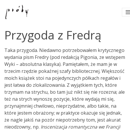
Przygoda z Fredrą
Taka przygoda. Niedawno potrzebowałem krytycznego
wydania pism Fredry (pod redakcją Pigonia, ze wstępem
Wyki – absolutna klasyka). Pamiętałem, że mam je w
trzecim rzędzie pokaźnej szafy bibliotecznej. Większość
moich książek stoi na pojedynczych półkach regałów i
jest łatwa do zlokalizowania. Z wyjątkiem tych, które
trzymam na strychu, bo tam już nikt się nie rozezna; ale
też na strych wynoszę pozycje, które wydają mi się,
przynajmniej chwilowo, nieprzydatne, albo takie, na
które jestem obrażony; w praktyce okazuje się jednak,
że nagle jakiś na pozór niepotrzebny tom, jest akurat
nieodzowny, np.
Inscenizacja romantyczna we Francji