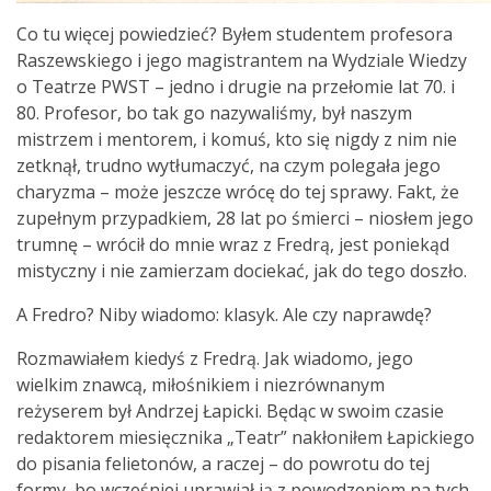
Co tu więcej powiedzieć? Byłem studentem profesora
Raszewskiego i jego magistrantem na Wydziale Wiedzy
o Teatrze PWST – jedno i drugie na przełomie lat 70. i
80. Profesor, bo tak go nazywaliśmy, był naszym
mistrzem i mentorem, i komuś, kto się nigdy z nim nie
zetknął, trudno wytłumaczyć, na czym polegała jego
charyzma – może jeszcze wrócę do tej sprawy. Fakt, że
zupełnym przypadkiem, 28 lat po śmierci – niosłem jego
trumnę – wrócił do mnie wraz z Fredrą, jest poniekąd
mistyczny i nie zamierzam dociekać, jak do tego doszło.
A Fredro? Niby wiadomo: klasyk. Ale czy naprawdę?
Rozmawiałem kiedyś z Fredrą. Jak wiadomo, jego
wielkim znawcą, miłośnikiem i niezrównanym
reżyserem był Andrzej Łapicki. Będąc w swoim czasie
redaktorem miesięcznika „Teatr” nakłoniłem Łapickiego
do pisania felietonów, a raczej – do powrotu do tej
formy, bo wcześniej uprawiał ją z powodzeniem na tych