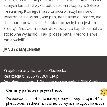
samych łamach. Zwykle odbierałem rękopisy w Szkole
Teatralnej. Któregoś razu Łapicki wręczył mi nowy
felieton ze słowami: „Wie pan, napisałem o Fredrze, ale
chcę panu powiedzieć, że tak naprawdę to ja jestem
Fredrą”. Musiałem zrobić duże oczy, bo Łapicki uznał za
stosowne wyjaśnić: „Tak, proszę pana, Fredro się we
mnie wcielił”.
JANUSZ MAJCHEREK
Projekt strony
Bogumiła Płachecka
Realizacja
© 2026 WEBOPCJA.pl
Regulamin sklepu
|
Polityka prywatności
|
Pliki Cookies
Cenimy państwa prywatność
Do poprawnego działania naszej strony niezbędne są niektóre
pliki cookies. Zachęcamy również do wyrażenia zgody na użycie