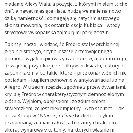
madame Allevy-Viala, a pozycje, z którymi miałem „ciche
dni”, a nawet miesiące i lata, budzą we mnie na nowo
dziką namiętność i domagają się natychmiastowego
skonsumowania, jak ostatnio eseje Kubiaka – wtedy
strychowe wykopaliska zajmują mi parę godzin.
Tak czy inaczej, wiedząc, że Fredro stoi w otchłannej
głębinie starego, chyba jeszcze przedwojennego
grzmota, wyjąłem pierwszy rząd tomów, a potem drugi,
dziwiąc się przy okazji, że odkrywam książki, o których
zapomniałem albo takie, które – przekonany, że ich nie
posiadam – kupiłem ponownie w antykwariacie lub na
Allegro. W trzecim rzędzie, zgodnie z przewidywaniami,
krył się Fredro w charakterystycznym ciemnozielonym
płótnie. Wyjąłem, obejrzałem i ze zdumieniem
stwierdziłem, że jest niekompletny. „A to szelma” – jak
mówi Krapp w
Ostatniej taśmie
Becketta – byłem
przekonany, że mam całość, a tu dziury i braki, i to
akurat wyparowały te tomy, na których właśnie mi