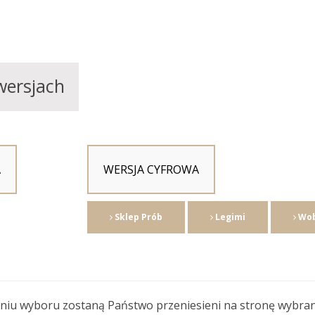
wersjach
A
WERSJA CYFROWA
Sklep Prób
Legimi
Wob
niu wyboru zostaną Państwo przeniesieni na stronę wybra