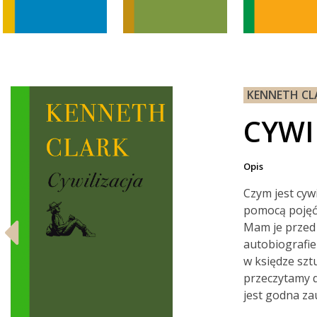
KENNETH CL
CYWI
Opis
Czym jest cywi
pomocą pojęć 
Mam je przed 
autobiografie
w księdze szt
przeczytamy d
jest godna za