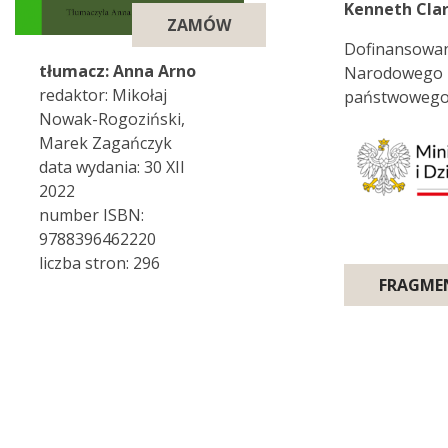
Kenneth Cla
ZAMÓW
Dofinansowano
tłumacz: Anna Arno
Narodowego p
redaktor: Mikołaj
państwowego 
Nowak-Rogoziński,
Marek Zagańczyk
data wydania: 30 XII
2022
number ISBN:
9788396462220
liczba stron: 296
FRAGME