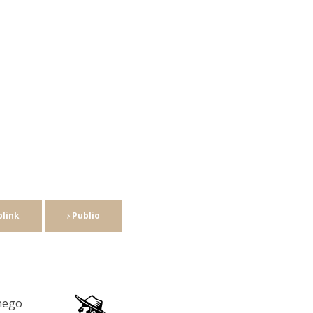
link
Publio
nego