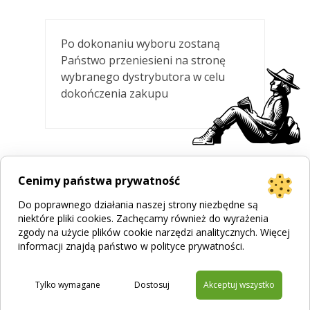
Po dokonaniu wyboru zostaną
Państwo przeniesieni na stronę
wybranego dystrybutora w celu
dokończenia zakupu
Cenimy państwa prywatność
Do poprawnego działania naszej strony niezbędne są
niektóre pliki cookies. Zachęcamy również do wyrażenia
zgody na użycie plików cookie narzędzi analitycznych. Więcej
informacji znajdą państwo w
polityce prywatności
.
Projekt strony
Bogumiła Płachecka
Realizacja
© 2026 WEBOPCJA.pl
Regulamin sklepu
|
Polityka prywatności
|
Pliki Cookies
Tylko wymagane
Dostosuj
Akceptuj wszystko