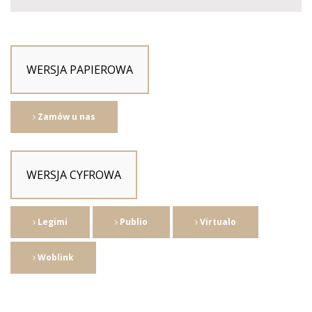
WERSJA PAPIEROWA
Zamów u nas
WERSJA CYFROWA
Legimi
Publio
Virtualo
Woblink