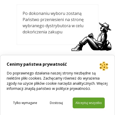
Po dokonaniu wyboru zostaną
Państwo przeniesieni na stronę
wybranego dystrybutora w celu
dokończenia zakupu
Cenimy państwa prywatność
Do poprawnego działania naszej strony niezbędne są
niektóre pliki cookies. Zachęcamy również do wyrażenia
zgody na użycie plików cookie narzędzi analitycznych. Więcej
informacji znajdą państwo w
polityce prywatności
.
Projekt strony
Bogumiła Płachecka
Realizacja
© 2026 WEBOPCJA.pl
Regulamin sklepu
|
Polityka prywatności
|
Pliki Cookies
Tylko wymagane
Dostosuj
Akceptuj wszystko