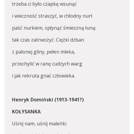
trzeba ci było czapkę wsunąć
i wieczność straszyć, w chłodny nurt
paść nurkiem, spłynąć śmieszną łuną:
tak czas zatrwożyć. Ciężki dzban
z palonej gliny, pełen mleka,
przechylić w ranę cudzych warg
i jak rekruta gnać człowieka.
Henryk Domiński (1913-1941?)
KOŁYSANKA
Uśnij nam, uśnij maleńki