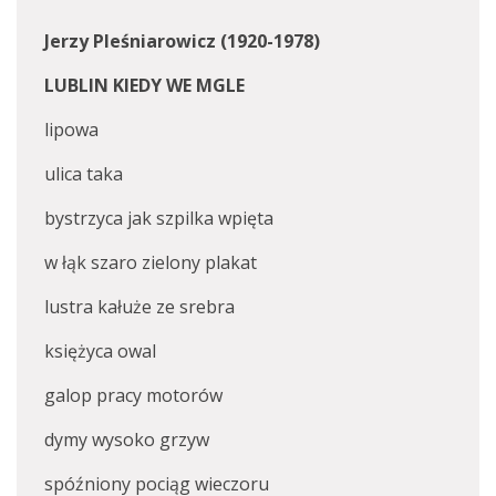
Jerzy Pleśniarowicz (1920-1978)
LUBLIN KIEDY WE MGLE
lipowa
ulica taka
bystrzyca jak szpilka wpięta
w łąk szaro zielony plakat
lustra kałuże ze srebra
księżyca owal
galop pracy motorów
dymy wysoko grzyw
spóźniony pociąg wieczoru