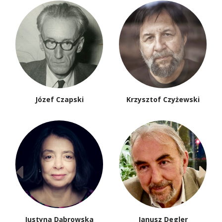
Józef Czapski
Krzysztof Czyżewski
Justyna Dąbrowska
Janusz Degler