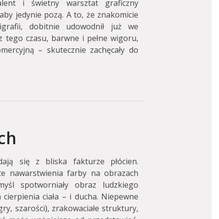
lent i świetny warsztat graficzny
aby jedynie pozą. A to, że znakomicie
igrafii, dobitnie udowodnił już we
z tego czasu, barwne i pełne wigoru,
mercyjną – skutecznie zachęcały do
ach
dają się z bliska fakturze płócien.
ate nawarstwienia farby na obrazach
yśl spotworniały obraz ludzkiego
cierpienia ciała – i ducha. Niepewne
ry, szarości), zrakowaciałe struktury,