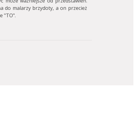
ć może ważniejsze od przedstawień.
na do malarzy brzydoty, a on przecież
e "TO".