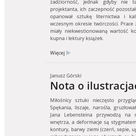
zadziorność, jednak gdyby nie ta
projektanta, ich zaczepność pozostał
opanował sztukę liternictwa i kal
wczesnym okresie twórczości. Prace 
miały niekwestionowaną wartość ko
kupna i lektury książek.
Więcej
Janusz Górski
Nota o ilustracj
Miłośnicy sztuki nieczęsto przyglą
Spękania, liszaje, narośla, gruzłow
Jana Lebensteina przywodzą na m
wnętrza, a deformacje są stygmatem 
kontury, barwy ziemi (czerń, sepie, ug