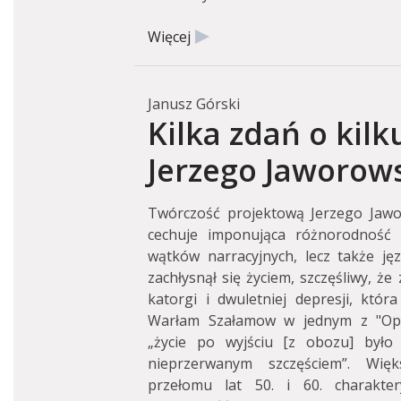
Więcej
Janusz Górski
Kilka zdań o kil
Jerzego Jaworow
Twórczość projektową Jerzego Jawo
cechuje imponująca różnorodność 
wątków narracyjnych, lecz także jęz
zachłysnął się życiem, szczęśliwy, że
katorgi i dwuletniej depresji, któ
Warłam Szałamow w jednym z "Opo
„życie po wyjściu [z obozu] było 
nieprzerwanym szczęściem”. Więk
przełomu lat 50. i 60. charakter