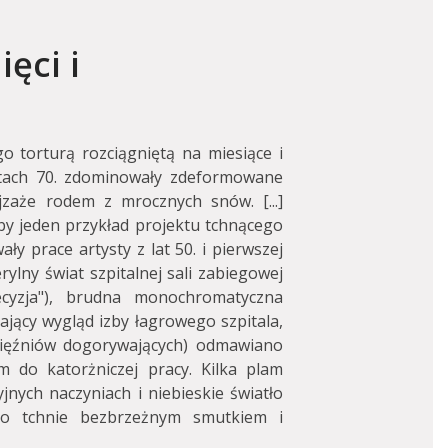
ęci i
o torturą rozciągniętą na miesiące i
latach 70. zdominowały zdeformowane
jzaże rodem z mrocznych snów. [...]
by jeden przykład projektu tchnącego
y prace artysty z lat 50. i pierwszej
rylny świat szpitalnej sali zabiegowej
cyzja"), brudna monochromatyczna
ający wygląd izby łagrowego szpitala,
ięźniów dogorywających) odmawiano
m do katorżniczej pracy. Kilka plam
jnych naczyniach i niebieskie światło
ego tchnie bezbrzeżnym smutkiem i