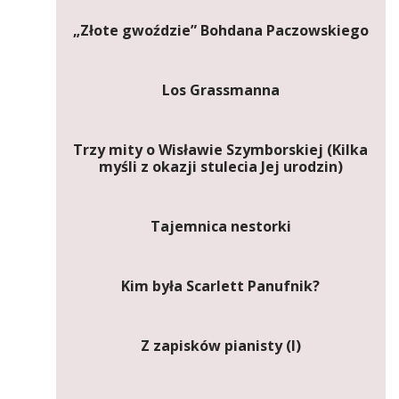
„Złote gwoździe” Bohdana Paczowskiego
Los Grassmanna
Trzy mity o Wisławie Szymborskiej (Kilka
myśli z okazji stulecia Jej urodzin)
Tajemnica nestorki
Kim była Scarlett Panufnik?
Z zapisków pianisty (I)