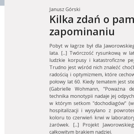
Janusz Górski
Kilka zdań o pami
zapominaniu
Pobyt w łagrze był dla Jaworowskieg
lata. [...] Twórczość rysunkową w 
ludzkie korpusy i katastroficzne pe
Trudno jest wśród nich znaleźć choć
radością i optymizmem, które cechował
połowy lat 60. Kiedy tematem jest ste
(Gabrielle Wohmann, "Poważna de
technika monotypii nadaje jej odpych
w którym setkom "dochodiagów" (w
hospitalizacji i wysyłano z powrote
koloru to czerwień krwi w laboratory
żarówek. [...] Projekt Jaworowski
całkowitym brakiem nadziei.