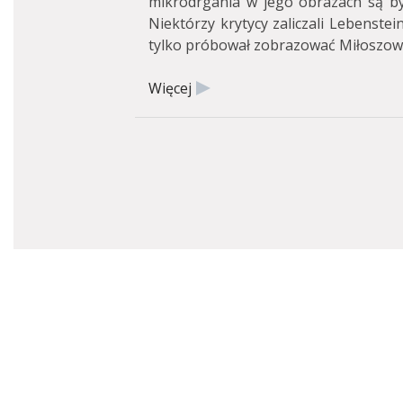
mikrodrgania w jego obrazach są by
Niektórzy krytycy zaliczali Lebenstei
tylko próbował zobrazować Miłoszow
Więcej