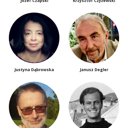
Józef Czapski
Krzysztof Czyżewski
Justyna Dąbrowska
Janusz Degler