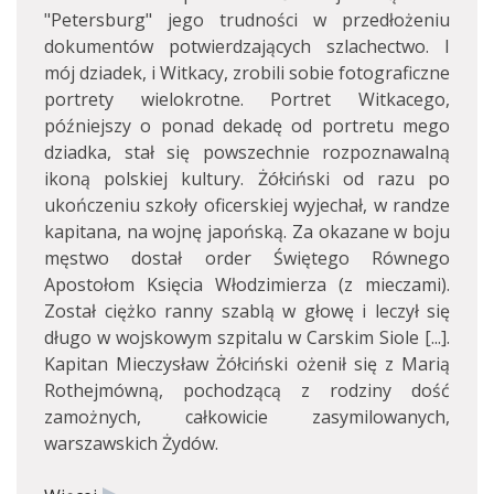
"Petersburg" jego trudności w przedłożeniu
dokumentów potwierdzających szlachectwo. I
mój dziadek, i Witkacy, zrobili sobie fotograficzne
portrety wielokrotne. Portret Witkacego,
późniejszy o ponad dekadę od portretu mego
dziadka, stał się powszechnie rozpoznawalną
ikoną polskiej kultury. Żółciński od razu po
ukończeniu szkoły oficerskiej wyjechał, w randze
kapitana, na wojnę japońską. Za okazane w boju
męstwo dostał order Świętego Równego
Apostołom Księcia Włodzimierza (z mieczami).
Został ciężko ranny szablą w głowę i leczył się
długo w wojskowym szpitalu w Carskim Siole [...].
Kapitan Mieczysław Żółciński ożenił się z Marią
Rothejmówną, pochodzącą z rodziny dość
zamożnych, całkowicie zasymilowanych,
warszawskich Żydów.