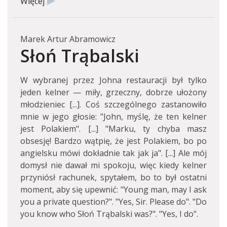
Więcej
Marek Artur Abramowicz
Słoń Trąbalski
W wybranej przez Johna restauracji był tylko
jeden kelner — miły, grzeczny, dobrze ułożony
młodzieniec [...]. Coś szczególnego zastanowiło
mnie w jego głosie: "John, myślę, że ten kelner
jest Polakiem". [...] "Marku, ty chyba masz
obsesję! Bardzo wątpię, że jest Polakiem, bo po
angielsku mówi dokładnie tak jak ja". [...] Ale mój
domysł nie dawał mi spokoju, więc kiedy kelner
przyniósł rachunek, spytałem, bo to był ostatni
moment, aby się upewnić: "Young man, may I ask
you a private question?". "Yes, Sir. Please do". "Do
you know who Słoń Trąbalski was?". "Yes, I do".