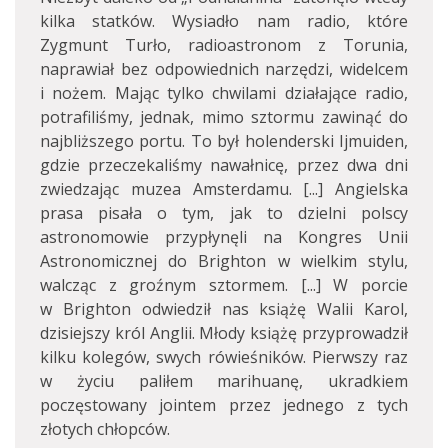
kilka statków. Wysiadło nam radio, które
Zygmunt Turło, radioastronom z Torunia,
naprawiał bez odpowiednich narzędzi, widelcem
i nożem. Mając tylko chwilami działające radio,
potrafiliśmy, jednak, mimo sztormu zawinąć do
najbliższego portu. To był holenderski Ijmuiden,
gdzie przeczekaliśmy nawałnicę, przez dwa dni
zwiedzając muzea Amsterdamu. [...] Angielska
prasa pisała o tym, jak to dzielni polscy
astronomowie przypłynęli na Kongres Unii
Astronomicznej do Brighton w wielkim stylu,
walcząc z groźnym sztormem. [...] W porcie
w Brighton odwiedził nas książę Walii Karol,
dzisiejszy król Anglii. Młody książę przyprowadził
kilku kolegów, swych rówieśników. Pierwszy raz
w życiu paliłem marihuanę, ukradkiem
poczęstowany jointem przez jednego z tych
złotych chłopców.