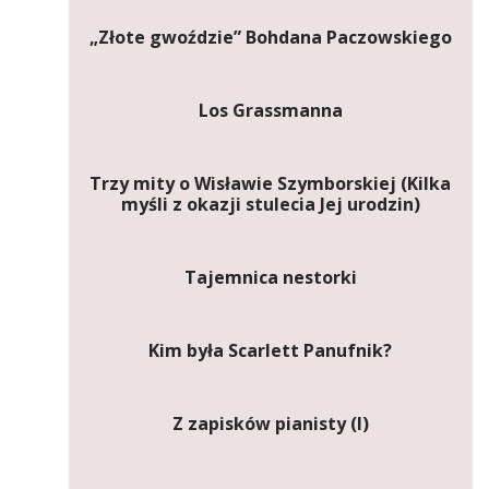
„Złote gwoździe” Bohdana Paczowskiego
Los Grassmanna
Trzy mity o Wisławie Szymborskiej (Kilka
myśli z okazji stulecia Jej urodzin)
Tajemnica nestorki
Kim była Scarlett Panufnik?
Z zapisków pianisty (I)