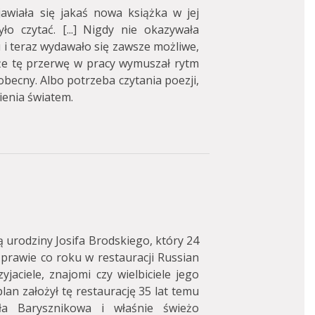
awiała się jakaś nowa książka w jej
ło czytać. [...] Nigdy nie okazywała
 i teraz wydawało się zawsze możliwe,
 że tę przerwę w pracy wymuszał rytm
 obecny. Albo potrzeba czytania poezji,
ienia światem.
ą urodziny Josifa Brodskiego, który 24
 prawie co roku w restauracji Russian
jaciele, znajomi czy wielbiciele jego
an założył tę restaurację 35 lat temu
ła Barysznikowa i właśnie świeżo