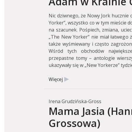
Adam w Krainie 
Nic dziwnego, że Nowy Jork hucznie 
Yorker”, wszystko co w tym mieście d
na szacunek. Pośpiech, zmiana, uciec
„The New Yorker” nie miał łatwego ż
także wyśmiewany i często zagrożony 
Wśród tych obchodów największ
przepastne tomy – antologie wierszy
ukazywały się w „New Yorkerze” tydz
Więcej
Irena Grudzińska-Gross
Mama Jasia (Ha
Grossowa)