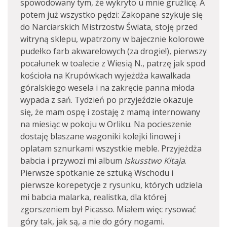
spowodowany tym, że wykryto u mnie gruźlicę. A
potem już wszystko pędzi: Zakopane szykuje się
do Narciarskich Mistrzostw Świata, stoję przed
witryną sklepu, wpatrzony w bajecznie kolorowe
pudełko farb akwarelowych (za drogie!), pierwszy
pocałunek w toalecie z Wiesią N., patrzę jak spod
kościoła na Krupówkach wyjeżdża kawalkada
góralskiego wesela i na zakręcie panna młoda
wypada z sań. Tydzień po przyjeździe okazuje
się, że mam ospę i zostaję z mamą internowany
na miesiąc w pokoju w Orliku. Na pocieszenie
dostaję blaszane wagoniki kolejki linowej i
oplatam sznurkami wszystkie meble. Przyjeżdża
babcia i przywozi mi album
Iskusstwo Kitaja
.
Pierwsze spotkanie ze sztuką Wschodu i
pierwsze korepetycje z rysunku, których udziela
mi babcia malarka, realistka, dla której
zgorszeniem był Picasso. Miałem więc rysować
góry tak, jak są, a nie do góry nogami.