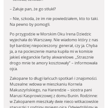
– Żałuje pan, że go stłukł?
– Nie, szkoda, że im nie powiedziałem, kto to taki.
Na pewno by pomogli.
Po przygodzie w Morskim Oku Irena Dziedzic
wyjechała do Warszawy. Nie wiadomo który z nas
był bardziej niepocieszony: generał, czy ja. Chyba
ja, a na pocieszenie mama kupiła mi w komisie
jakieś eleganckie farby akwarelowe. „Strasznie
drogo mnie te amory kosztowały” – informowała
ojca.
Zakopane to długi łańcuch spotkań i znajomości.
Muzealne: wdowa w mieszkaniu Kornela
Makuszyńskiego, na Harendzie – siostra pani
Marusi Kasprowiczowej z domu Bunin. Rodzinne:
w Zakopanem mieszkały dwie nieco witkacowskie
staruszki z rodziny mojego ojca. Odwiedziliśmy je