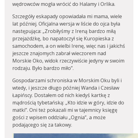
wędrowców mogła wrócić do Halamy i Orlika.
Szczegóły eskapady opowiadała mi mama, wiele
lat później. Oficjalna wersja w liście do ojca była
następująca: „Zrobiłyśmy z Ireną bardzo miłą
przejażdżkę, bo napatoczył się Kuropieska z
samochodem, a on wielbi Irenę, więc nas i jakichś
jeszcze znajomych zabrał wieczorem nad
Morskie Oko, widok rzeczywiście jedyny w swoim
rodzaju. Było bardzo miło”.
Gospodarzami schroniska w Morskim Oku byli i
wtedy, i jeszcze długo później Wanda i Czesław
Łapińscy. Dostałem od nich kiedyś kartkę z
mądrością tybetańską: „Kto idzie w góry, idzie do
matki”. Oni też pokazali mi w tajemnicy księgę
gości z wpisem oddziału „Ognia”, a może
podającego się za takowy.