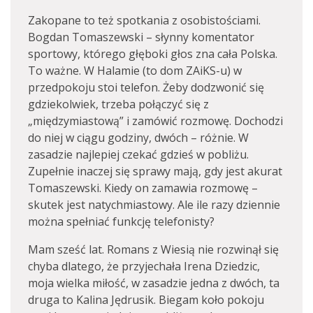
Zakopane to też spotkania z osobistościami.
Bogdan Tomaszewski – słynny komentator
sportowy, którego głęboki głos zna cała Polska.
To ważne. W Halamie (to dom ZAiKS-u) w
przedpokoju stoi telefon. Żeby dodzwonić się
gdziekolwiek, trzeba połączyć się z
„międzymiastową” i zamówić rozmowę. Dochodzi
do niej w ciągu godziny, dwóch – różnie. W
zasadzie najlepiej czekać gdzieś w pobliżu.
Zupełnie inaczej się sprawy mają, gdy jest akurat
Tomaszewski. Kiedy on zamawia rozmowę –
skutek jest natychmiastowy. Ale ile razy dziennie
można spełniać funkcję telefonisty?
Mam sześć lat. Romans z Wiesią nie rozwinął się
chyba dlatego, że przyjechała Irena Dziedzic,
moja wielka miłość, w zasadzie jedna z dwóch, ta
druga to Kalina Jędrusik. Biegam koło pokoju