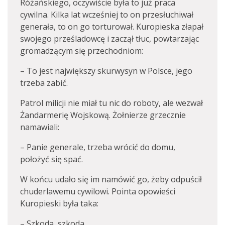
Różańskiego, oczywiście była to już praca
cywilna. Kilka lat wcześniej to on przesłuchiwał
generała, to on go torturował. Kuropieska złapał
swojego prześladowcę i zaczął tłuc, powtarzając
gromadzącym się przechodniom:
– To jest największy skurwysyn w Polsce, jego
trzeba zabić.
Patrol milicji nie miał tu nic do roboty, ale wezwał
Żandarmerię Wojskową. Żołnierze grzecznie
namawiali:
– Panie generale, trzeba wrócić do domu,
położyć się spać.
W końcu udało się im namówić go, żeby odpuścił
chuderlawemu cywilowi. Pointa opowieści
Kuropieski była taka:
– Szkoda, szkoda…