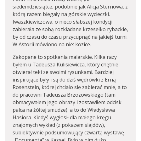
siedemdziesiątce, podobnie jak Alicja Sternowa, z
którą razem biegały na górskie wycieczki.
Iwaszkiewiczowa, o nieco słabszej kondycji
zabierała ze sobą rozkładane krzesełko rybackie,
by od czasu do czasu przycupnąć na jakiejś turni.
W Astorii mówiono na nie: kozice.
Zakopane to spotkania malarskie. Kilka razy
byłem u Tadeusza Kulisiewicza, który chętnie
otwierał teki ze swoimi rysunkami. Bardziej
inspirujące były i są do dziś wędrówki z Erną
Rosenstein, której chciało się zabierać mnie, a to
do pracowni Tadeusza Brzozowskiego (tam
obmacywałem jego obrazy i zostawiłem odcisk
palca na żółtej smudze), a to do Władysława
Hasiora. Kiedyś wygłosił dla małego kręgu
znajomych wykład (z pokazem slajdów),
subiektywnie podsumowujący czwartą wystawę
„Documenta” w Kassel. Było w nim dużo