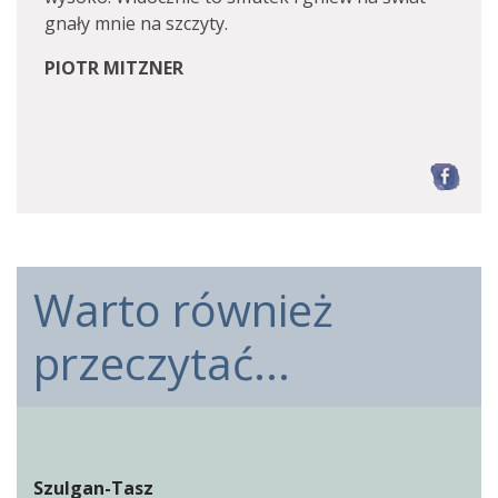
gnały mnie na szczyty.
PIOTR MITZNER
F
Warto również
przeczytać...
Szulgan-Tasz