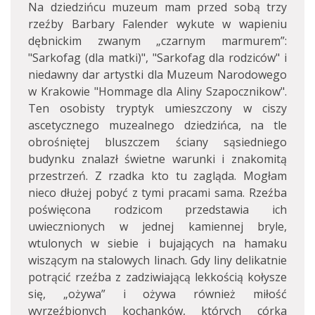
Na dziedzińcu muzeum mam przed sobą trzy
rzeźby Barbary Falender wykute w wapieniu
dębnickim zwanym „czarnym marmurem”:
"Sarkofag (dla matki)", "Sarkofag dla rodziców" i
niedawny dar artystki dla Muzeum Narodowego
w Krakowie "Hommage dla Aliny Szapocznikow".
Ten osobisty tryptyk umieszczony w ciszy
ascetycznego muzealnego dziedzińca, na tle
obrośniętej bluszczem ściany sąsiedniego
budynku znalazł świetne warunki i znakomitą
przestrzeń. Z rzadka kto tu zagląda. Mogłam
nieco dłużej pobyć z tymi pracami sama. Rzeźba
poświęcona rodzicom przedstawia ich
uwiecznionych w jednej kamiennej bryle,
wtulonych w siebie i bujających na hamaku
wiszącym na stalowych linach. Gdy liny delikatnie
potrącić rzeźba z zadziwiającą lekkością kołysze
się, „ożywa” i ożywa również miłość
wyrzeźbionych kochanków, których córka