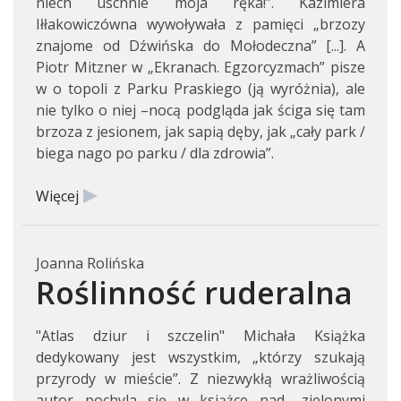
niech uschnie moja ręka!”. Kazimiera
Iłłakowiczówna wywoływała z pamięci „brzozy
znajome od Dźwińska do Mołodeczna” [...]. A
Piotr Mitzner w „Ekranach. Egzorcyzmach” pisze
w o topoli z Parku Praskiego (ją wyróżnia), ale
nie tylko o niej –nocą podgląda jak ściga się tam
brzoza z jesionem, jak sapią dęby, jak „cały park /
biega nago po parku / dla zdrowia”.
Więcej
Joanna Rolińska
Roślinność ruderalna
"Atlas dziur i szczelin" Michała Książka
dedykowany jest wszystkim, „którzy szukają
przyrody w mieście”. Z niezwykłą wrażliwością
autor pochyla się w książce nad „zielonymi