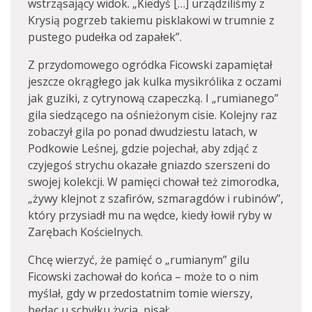
wstrząsający widok. „Kiedyś […] urządziliśmy z
Krysią pogrzeb takiemu pisklakowi w trumnie z
pustego pudełka od zapałek”.
Z przydomowego ogródka Ficowski zapamiętał
jeszcze okrągłego jak kulka mysikrólika z oczami
jak guziki, z cytrynową czapeczką. I „rumianego”
gila siedzącego na ośnieżonym cisie. Kolejny raz
zobaczył gila po ponad dwudziestu latach, w
Podkowie Leśnej, gdzie pojechał, aby zdjąć z
czyjegoś strychu okazałe gniazdo szerszeni do
swojej kolekcji. W pamięci chował też zimorodka,
„żywy klejnot z szafirów, szmaragdów i rubinów”,
który przysiadł mu na wędce, kiedy łowił ryby w
Zarębach Kościelnych.
Chcę wierzyć, że pamięć o „rumianym” gilu
Ficowski zachował do końca – może to o nim
myślał, gdy w przedostatnim tomie wierszy,
będąc u schyłku życia, pisał: