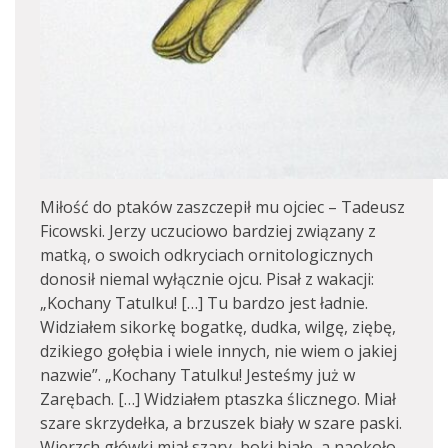
Miłość do ptaków zaszczepił mu ojciec – Tadeusz
Ficowski. Jerzy uczuciowo bardziej związany z
matką, o swoich odkryciach ornitologicznych
donosił niemal wyłącznie ojcu. Pisał z wakacji:
„Kochany Tatulku! […] Tu bardzo jest ładnie.
Widziałem sikorkę bogatkę, dudka, wilgę, ziębę,
dzikiego gołębia i wiele innych, nie wiem o jakiej
nazwie”. „Kochany Tatulku! Jesteśmy już w
Zarębach. […] Widziałem ptaszka ślicznego. Miał
szare skrzydełka, a brzuszek biały w szare paski.
Wierzch główki miał szary, boki białe, a naokoło