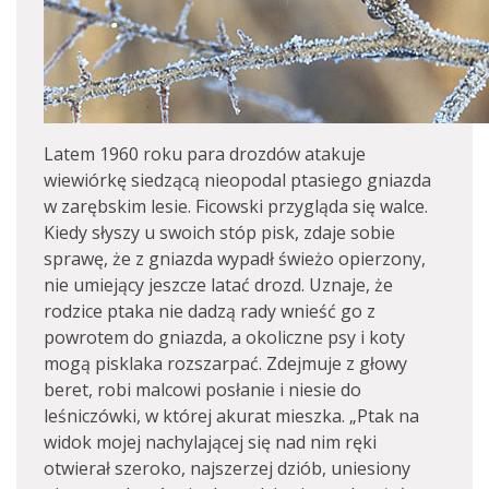
Latem 1960 roku para drozdów atakuje
wiewiórkę siedzącą nieopodal ptasiego gniazda
w zarębskim lesie. Ficowski przygląda się walce.
Kiedy słyszy u swoich stóp pisk, zdaje sobie
sprawę, że z gniazda wypadł świeżo opierzony,
nie umiejący jeszcze latać drozd. Uznaje, że
rodzice ptaka nie dadzą rady wnieść go z
powrotem do gniazda, a okoliczne psy i koty
mogą pisklaka rozszarpać. Zdejmuje z głowy
beret, robi malcowi posłanie i niesie do
leśniczówki, w której akurat mieszka. „Ptak na
widok mojej nachylającej się nad nim ręki
otwierał szeroko, najszerzej dziób, uniesiony