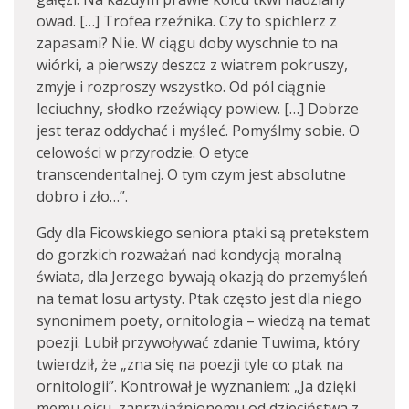
owad. […] Trofea rzeźnika. Czy to spichlerz z
zapasami? Nie. W ciągu doby wyschnie to na
wiórki, a pierwszy deszcz z wiatrem pokruszy,
zmyje i rozproszy wszystko. Od pól ciągnie
leciuchny, słodko rzeźwiący powiew. […] Dobrze
jest teraz oddychać i myśleć. Pomyślmy sobie. O
celowości w przyrodzie. O etyce
transcendentalnej. O tym czym jest absolutne
dobro i zło…”.
Gdy dla Ficowskiego seniora ptaki są pretekstem
do gorzkich rozważań nad kondycją moralną
świata, dla Jerzego bywają okazją do przemyśleń
na temat losu artysty. Ptak często jest dla niego
synonimem poety, ornitologia – wiedzą na temat
poezji. Lubił przywoływać zdanie Tuwima, który
twierdził, że „zna się na poezji tyle co ptak na
ornitologii”. Kontrował je wyznaniem: „Ja dzięki
memu ojcu, zaprzyjaźnionemu od dzieciństwa z