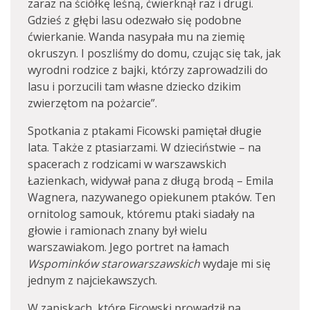
zaraz na ściółkę leśną, ćwierknął raz i drugi.
Gdzieś z głębi lasu odezwało się podobne
ćwierkanie. Wanda nasypała mu na ziemię
okruszyn. I poszliśmy do domu, czując się tak, jak
wyrodni rodzice z bajki, którzy zaprowadzili do
lasu i porzucili tam własne dziecko dzikim
zwierzętom na pożarcie”.
Spotkania z ptakami Ficowski pamiętał długie
lata. Także z ptasiarzami. W dzieciństwie – na
spacerach z rodzicami w warszawskich
Łazienkach, widywał pana z długą brodą – Emila
Wagnera, nazywanego opiekunem ptaków. Ten
ornitolog samouk, któremu ptaki siadały na
głowie i ramionach znany był wielu
warszawiakom. Jego portret na łamach
Wspominków starowarszawskich
wydaje mi się
jednym z najciekawszych.
W zapiskach, które Ficowski prowadził na