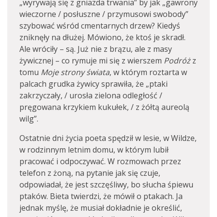
„wyrywają się z gniazda trwania” by jak „gawrony
wieczorne / posłuszne / przymusowi swobody”
szybować wśród cmentarnych drzew? Kiedyś
zniknęły na dłużej. Mówiono, że ktoś je skradł.
Ale wróciły – są. Już nie z brązu, ale z masy
żywicznej – co rymuje mi się z wierszem
Podróż
z
tomu
Moje strony świata
, w którym roztarta w
palcach grudka żywicy sprawiła, że „ptaki
zakrzyczały, / urosła zielona odległość /
pręgowana krzykiem kukułek, / z żółtą aureolą
wilg”.
Ostatnie dni życia poeta spędził w lesie, w Wildze,
w rodzinnym letnim domu, w którym lubił
pracować i odpoczywać. W rozmowach przez
telefon z żoną, na pytanie jak się czuje,
odpowiadał, że jest szczęśliwy, bo słucha śpiewu
ptaków. Bieta twierdzi, że mówił o ptakach. Ja
jednak myślę, że musiał dokładnie je określić,