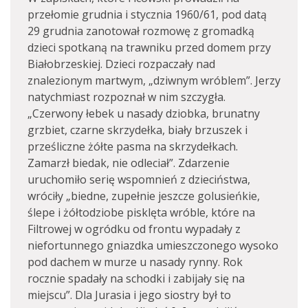
przełomie grudnia i stycznia 1960/61, pod datą
29 grudnia zanotował rozmowę z gromadką
dzieci spotkaną na trawniku przed domem przy
Białobrzeskiej. Dzieci rozpaczały nad
znalezionym martwym, „dziwnym wróblem”. Jerzy
natychmiast rozpoznał w nim szczygła.
„Czerwony łebek u nasady dziobka, brunatny
grzbiet, czarne skrzydełka, biały brzuszek i
prześliczne żółte pasma na skrzydełkach.
Zamarzł biedak, nie odleciał”. Zdarzenie
uruchomiło serię wspomnień z dzieciństwa,
wróciły „biedne, zupełnie jeszcze golusieńkie,
ślepe i żółtodziobe pisklęta wróble, które na
Filtrowej w ogródku od frontu wypadały z
niefortunnego gniazdka umieszczonego wysoko
pod dachem w murze u nasady rynny. Rok
rocznie spadały na schodki i zabijały się na
miejscu”. Dla Jurasia i jego siostry był to