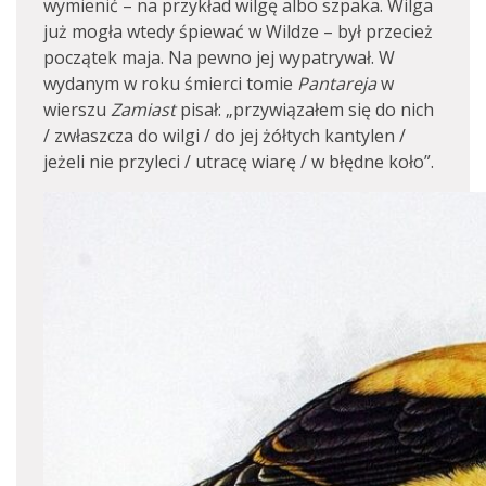
wymienić – na przykład wilgę albo szpaka. Wilga
już mogła wtedy śpiewać w Wildze – był przecież
początek maja. Na pewno jej wypatrywał. W
wydanym w roku śmierci tomie
Pantareja
w
wierszu
Zamiast
pisał: „przywiązałem się do nich
/ zwłaszcza do wilgi / do jej żółtych kantylen /
jeżeli nie przyleci / utracę wiarę / w błędne koło”.