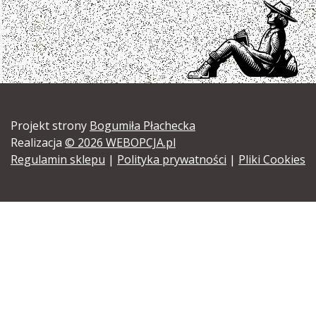
Projekt strony
Bogumiła Płachecka
Realizacja
© 2026 WEBOPCJA.pl
Regulamin sklepu
|
Polityka prywatności
|
Pliki Cookies