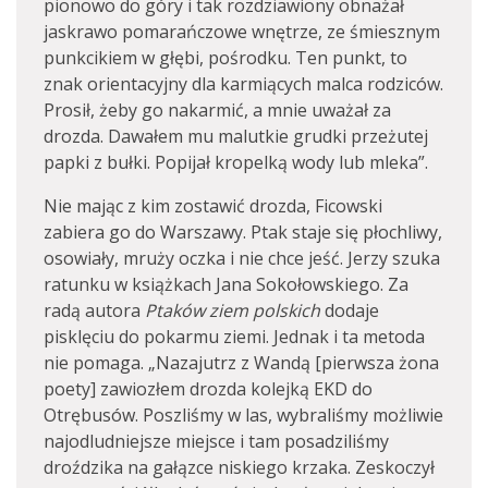
pionowo do góry i tak rozdziawiony obnażał
jaskrawo pomarańczowe wnętrze, ze śmiesznym
punkcikiem w głębi, pośrodku. Ten punkt, to
znak orientacyjny dla karmiących malca rodziców.
Prosił, żeby go nakarmić, a mnie uważał za
drozda. Dawałem mu malutkie grudki przeżutej
papki z bułki. Popijał kropelką wody lub mleka”.
Nie mając z kim zostawić drozda, Ficowski
zabiera go do Warszawy. Ptak staje się płochliwy,
osowiały, mruży oczka i nie chce jeść. Jerzy szuka
ratunku w książkach Jana Sokołowskiego. Za
radą autora
Ptaków ziem polskich
dodaje
pisklęciu do pokarmu ziemi. Jednak i ta metoda
nie pomaga. „Nazajutrz z Wandą [pierwsza żona
poety] zawiozłem drozda kolejką EKD do
Otrębusów. Poszliśmy w las, wybraliśmy możliwie
najodludniejsze miejsce i tam posadziliśmy
droździka na gałązce niskiego krzaka. Zeskoczył