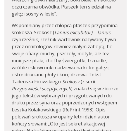
oczu czarna obwódka. Ptaszek ten siedział na
gałęzi sosny w lesie”.
Wspomniany przez chłopca ptaszek przypomina
srokosza. Srokosz (
Lanius excubitor)
–
lanius
czyli rzeźnik, rzeźnik wartownik nazywany bywa
przez ornitologów również małym zabójcą, bo
swoje ofiary: muchy, pszczoły, motyle, ale też
mniejsze ptaki, choćby świergotki, trznadle,
wróble i skowronki nadziewa na kolce gałęzi,
ostre druciane płoty i korę drzewa. Tekst
Tadeusza Ficowskiego
Srokosz
(z serii
Przypowieści sceptycznych
) znalazł się w zbiorze
jego tekstów wybranych i przygotowanych do
druku przez syna oraz poprzedzonych wstępem
Leszka Kołakowskiego (RePrint 1993). Opis
polowań srokosza w upalny letni dzień autor
kończy słowami: „Oto jest sekret akacjowej
gałęzi. Na każdym prawie kolcu tkwi nadziany