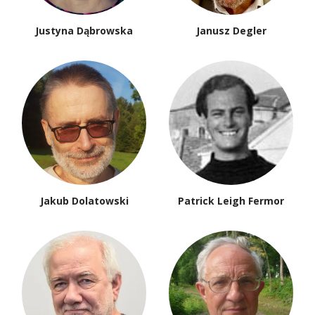
Justyna Dąbrowska
Janusz Degler
Jakub Dolatowski
Patrick Leigh Fermor