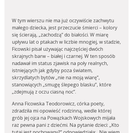
W tym wierszu nie ma już oczywiście zachwytu
małego dziecka, jest przeczucie śmierci – kolory
się ścierają, „zachodzą” do białości. W miarę
upływu lat o ptakach w liczbie mnogiej, w stadzie,
Ficowski pisał używając najczęściej dwóch
skrajnych barw – białej i czarnej. W ten sposób
nadawał im status zjawisk na poły realnych,
istniejących jak gdyby poza światem,
skrzydlatych bytów „nie na moją wiarę”,
stanowiących „smugę ślepego blasku”, które
„zdejmują z oczu ciasną noc”.
Anna Ficowska Teodorowicz, córka poety,
zdradziła mi opowieść rodzinną, wedle której
grób jej ojca na Powązkach Wojskowych mijała
raz pewna pani z dziećmi. Na pytanie dzieci: „Kto
tutaj jest pochowany?” odpowiedziała: „Nie wiem.