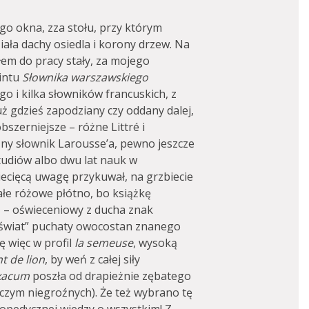
 okna, zza stołu, przy którym
iała dachy osiedla i korony drzew. Na
em do pracy stały, za mojego
intu
Słownika warszawskiego
go i kilka słowników francuskich, z
ż gdzieś zapodziany czy oddany dalej,
bszerniejsze – różne Littré i
czny słownik Larousse’a, pewno jeszcze
tudiów albo dwu lat nauk w
iecięcą uwagę przykuwał, na grzbiecie
ałe różowe płótno, bo książkę
 – oświeceniowy z ducha znak
świat” puchaty owocostan znanego
 więc w profil
la semeuse
, wysoką
t de lion
, by weń z całej siły
xacum
poszła od drapieżnie zębatego
niczym niegroźnych). Że też wybrano tę