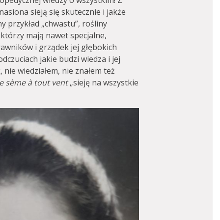
lopedycznej wiedzy o wszystkim! Z
nasiona sieją się skutecznie i jakże
ny przykład „chwastu”, rośliny
 którzy mają nawet specjalne,
rawników i grządek jej głębokich
dczuciach jakie budzi wiedza i jej
nie wiedziałem, nie znałem też
je sème à tout vent
„sieję na wszystkie