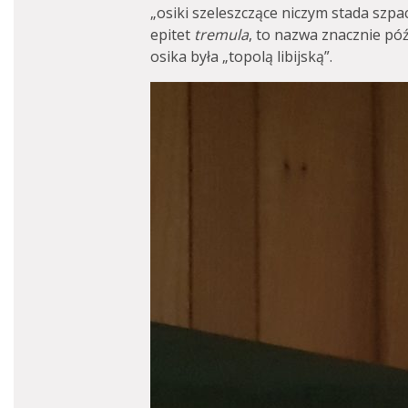
„osiki szeleszczące niczym stada szpacz
epitet
tremula
, to nazwa znacznie późn
osika była „topolą libijską”.