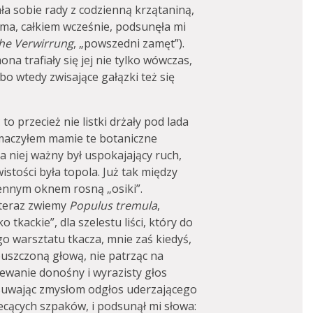
ła sobie rady z codzienną krzątaniną,
ama, całkiem wcześnie, podsunęła mi
che Verwirrung
, „powszedni zamęt”).
na trafiały się jej nie tylko wówczas,
, bo wtedy zwisające gałązki też się
to przecież nie listki drżały pod lada
umaczyłem mamie te botaniczne
a niej ważny był uspokajający ruch,
wistości była topola. Już tak między
hennym oknem rosną „osiki”.
ą teraz zwiemy
Populus tremula
,
o tkackie”, dla szelestu liści, który do
o warsztatu tkacza, mnie zaś kiedyś,
uszczoną głową, nie patrząc na
iewanie donośny i wyrazisty głos
odsuwając zmysłom odgłos uderzającego
ecących szpaków, i podsunął mi słowa: