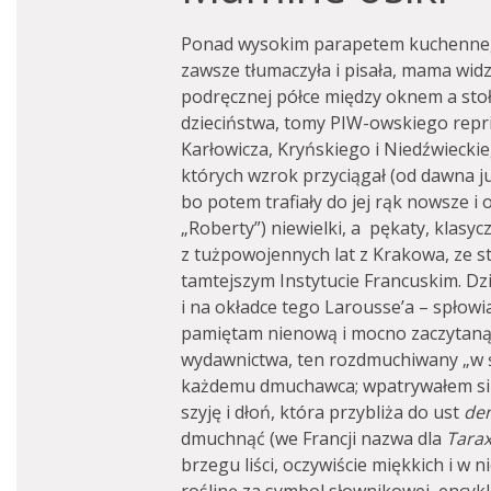
Ponad wysokim parapetem kuchennego
zawsze tłumaczyła i pisała, mama widz
podręcznej półce między oknem a stoł
dzieciństwa, tomy PIW-owskiego repr
Karłowicza, Kryńskiego i Niedźwieckie
których wzrok przyciągał (od dawna ju
bo potem trafiały do jej rąk nowsze i o
„Roberty”) niewielki, a pękaty, klasy
z tużpowojennych lat z Krakowa, ze s
tamtejszym Instytucie Francuskim. Dz
i na okładce tego Larousse’a – spłowi
pamiętam nienową i mocno zaczytaną
wydawnictwa, ten rozdmuchiwany „w 
każdemu dmuchawca; wpatrywałem się
szyję i dłoń, która przybliża do ust
den
dmuchnąć (we Francji nazwa dla
Tara
brzegu liści, oczywiście miękkich i w 