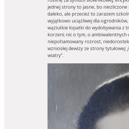
roślinę za symbol słownikowej, encyk
jednej strony to jasne, bo niezliczone 
daleko, ale przecież to zarazem szkol
wyjątkowo uciążliwej dla ogrodników,
wąziutkie łopatki do wydobywania z t
korzeni; nic o tym, o ambiwalentnych o
niepohamowany rozrost, niedorostek, 
wzniosłej dewizy ze strony tytułowej:
wiatry”.