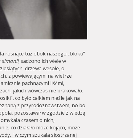
ła rosnące tuż obok naszego „bloku”
 simonii
; sadzono ich wiele w
dziesiątych, drzewa wesołe, o
ach, z powiewającymi na wietrze
lsamicznie pachnącymi liśćmi,
zach, jakich wówczas nie brakowało.
iki”, co było całkiem nieźle jak na
obeznaną z przyrodoznawstwem, no bo
t topola, pozostawał w zgodzie z wiedzą
apomykała czasem o nich,
nie, co działało może kojąco, może
wody, i w czym szukała siostrzanej