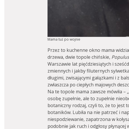
Mama tuż po wojnie
Przez to kuchenne okno mama widzia
drzewa, dwie topole chińskie,
Populus
Warszawie lat pięćdziesiątych i sześć
zmiennych i jakby filuternych sylwetk
długimi, zwisającymi gałązkami i z ba
zwłaszcza po ciepłych majowych deszc
Na te topole mama zawsze mówiła – „os
osobę zupełnie, ale to zupełnie nie
botaniczny rodzaj, czyli to, że to jes
botaników. Lubiła na nie patrzeć i n
niespodziewanie, zapatrzona w kołysa
podobnie jak ruch i odgłosy płynącej 