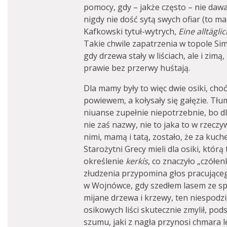
pomocy, gdy – jakże często – nie dawa
nigdy nie dość sytą swych ofiar (to m
Kafkowski tytuł-wytrych,
Eine
alltägli
Takie chwile zapatrzenia w topole Simo
gdy drzewa stały w liściach, ale i zimą
prawie bez przerwy huśtają.
Dla mamy były to więc dwie osiki, choć 
powiewem, a kołysały się gałęzie. Tł
niuanse zupełnie niepotrzebnie, bo dl
nie zaś nazwy, nie to jaka to w rzeczy
nimi, mamą i tatą, zostało, że za kuc
Starożytni Grecy mieli dla osiki, któr
określenie
kerkís
, co znaczyło „czółenk
złudzenia przypomina głos pracująceg
w Wojnówce, gdy szedłem lasem ze sp
mijane drzewa i krzewy, ten niespodz
osikowych liści skutecznie zmylił, p
szumu, jaki z nagła przynosi chmara l