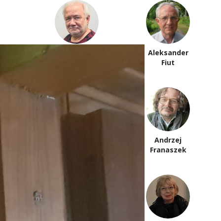
Tomasz
Aleksander
Fiałkowski
Fiut
Dorota
Andrzej
Fortuna
Franaszek