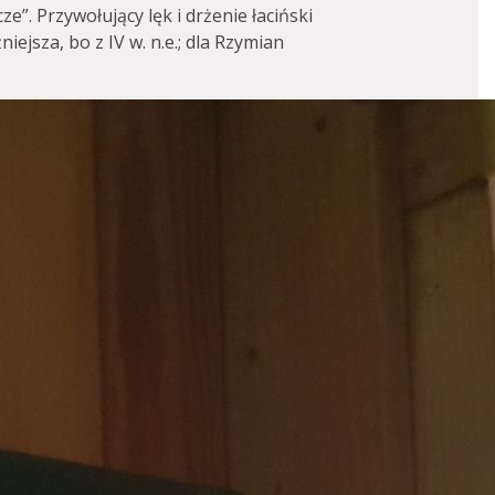
e”. Przywołujący lęk i drżenie łaciński
iejsza, bo z IV w. n.e.; dla Rzymian