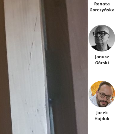
Łukasz
Renata
Garbal
Gorczyńska
Ewa Górniak
Janusz
Morgan
Górski
Irena
Jacek
Grudzińska-
Hajduk
Gross