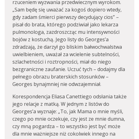
rzuceniem wyzwania przedwiecznym wyrokom.
„Sam będę się uważać za kogoś dopiero wtedy,
gdy zadam śmierci pierwszy decydujący cios” –
pisał do brata, którego podziwiał jako lekarza
pulmonologa, zazdroszcząc mu intensywności
bojów z kostuchą
.
Jego listy do Georges’a
zdradzają, że darzył go bliskim bałwochwalstwa
uwielbieniem, uważał za wcielenie subtelności,
szlachetności i roztropności, miał do niego
bezgraniczne zaufanie. Uczuć tych – dodajmy dla
pełnego obrazu braterskich stosunków –
Georges bynajmniej nie odwzajemniał.
Korespondencja Eliasa Canettiego odsłania także
jego relacje z matką. W jednym z listów do
Georges’a wyznaje: „To, jak Mama o mnie myśli,
czego po mnie oczekuje, czy jest ze mnie dumna,
czy mną pogardza – to wszystko jest być może
dla mnie ważniejsze niż cokolwiek innego na