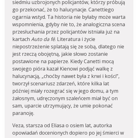
siedmiu uzbrojonych policjantów, którzy próbują
go przekonać, że to halucynacje. Canettiego
ogarnia wstyd. Ta historia nie byłaby może warta
wspomnienia, gdyby nie to, że analogiczna scena
przesłuchania przez policjantów istniała już na
kartach
Auto da fé
. Literatura i życie
niepostrzeżenie splatają się ze sobą, dlatego nie
jest rzeczą obojętną, jakie słowo zostanie
postawione na papierze. Kiedy Canetti mocą
swojego pióra kazał Kienowi podjąć walkę z
halucynacją, „choćby nawet była z krwi i kości”,
tworzył scenariusz zdarzeń, które kilka lat
później miały rozegrać się w jego domu, a tym
żałosnym, udręczonym szaleńcem miał być on
sam, uparcie utrzymujący, że umie pokonać
paranoję.
Veza, starsza od Eliasa o osiem lat, autorka
opowiadań docenionych dopiero po jej śmierci w