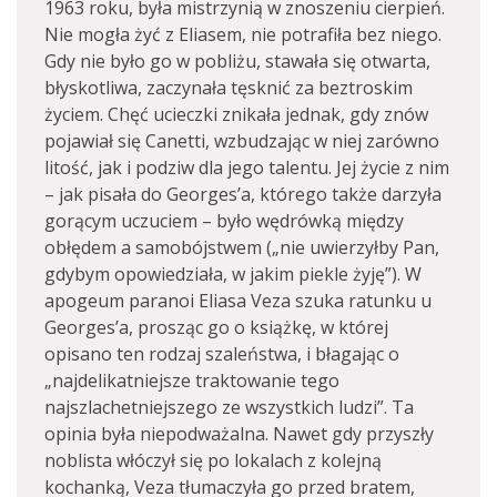
1963 roku, była mistrzynią w znoszeniu cierpień.
Nie mogła żyć z Eliasem, nie potrafiła bez niego.
Gdy nie było go w pobliżu, stawała się otwarta,
błyskotliwa, zaczynała tęsknić za beztroskim
życiem. Chęć ucieczki znikała jednak, gdy znów
pojawiał się Canetti, wzbudzając w niej zarówno
litość, jak i podziw dla jego talentu. Jej życie z nim
– jak pisała do Georges’a, którego także darzyła
gorącym uczuciem – było wędrówką między
obłędem a samobójstwem („nie uwierzyłby Pan,
gdybym opowiedziała, w jakim piekle żyję”). W
apogeum paranoi Eliasa Veza szuka ratunku u
Georges’a, prosząc go o książkę, w której
opisano ten rodzaj szaleństwa, i błagając o
„najdelikatniejsze traktowanie tego
najszlachetniejszego ze wszystkich ludzi”. Ta
opinia była niepodważalna. Nawet gdy przyszły
noblista włóczył się po lokalach z kolejną
kochanką, Veza tłumaczyła go przed bratem,