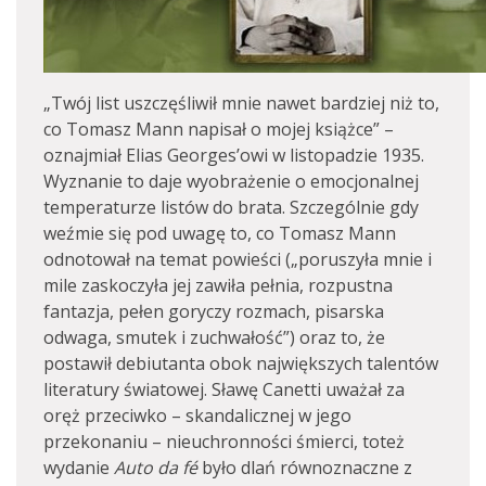
„Twój list uszczęśliwił mnie nawet bardziej niż to,
co Tomasz Mann napisał o mojej książce” –
oznajmiał Elias Georges’owi w listopadzie 1935.
Wyznanie to daje wyobrażenie o emocjonalnej
temperaturze listów do brata. Szczególnie gdy
weźmie się pod uwagę to, co Tomasz Mann
odnotował na temat powieści („poruszyła mnie i
mile zaskoczyła jej zawiła pełnia, rozpustna
fantazja, pełen goryczy rozmach, pisarska
odwaga, smutek i zuchwałość”) oraz to, że
postawił debiutanta obok największych talentów
literatury światowej. Sławę Canetti uważał za
oręż przeciwko – skandalicznej w jego
przekonaniu – nieuchronności śmierci, toteż
wydanie
Auto da fé
było dlań równoznaczne z