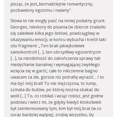
pisząc, że jest„beznadziejnie romantyczny,
pozbawiony egoizmu i naiwny”.
Słowa te nie mogły paść na mniej podatny grunt.
Georges, nieskory do pisania (w zbiorze znalazło
się zaledwie kilka jego listów), powściągliwy w
okazywaniu emocji, w końcu wybucha i kreśli taki
oto fragment: „Ten brak jakiejkolwiek
samokontroli […], ten obrzydliwy egocentryzm
[…], ta niezdolność do zakończenia sprawy tak
niesłychanie banalnej i wymagającej zwykłego
wzięcia się w garść, całe to nikczemne bagno
uważam za złe, gorsze niż potrafię wyrazić… I to
ma być mój brat! To nie mężczyzna, to lump,
szmata do butów, po której można skakać do
woli! […] To, co robiłaś i wciąż robisz, jest godne
podziwu i wierz mi, że gdyby kiedyś ktokolwiek
był zainteresowany tym, kim był mój brat (w co
coraz bardziej wątpię), zrobię wszystko, by