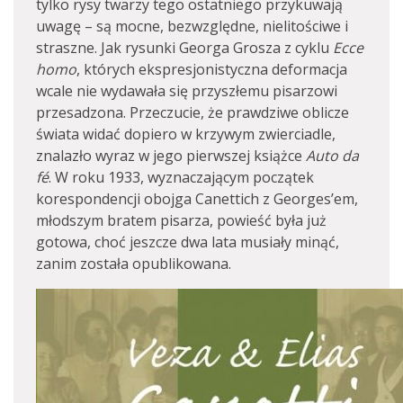
tylko rysy twarzy tego ostatniego przykuwają
uwagę – są mocne, bezwzględne, nielitościwe i
straszne. Jak rysunki Georga Grosza z cyklu
Ecce
homo
, których ekspresjonistyczna deformacja
wcale nie wydawała się przyszłemu pisarzowi
przesadzona. Przeczucie, że prawdziwe oblicze
świata widać dopiero w krzywym zwierciadle,
znalazło wyraz w jego pierwszej książce
Auto da
fé
. W roku 1933, wyznaczającym początek
korespondencji obojga Canettich z Georges’em,
młodszym bratem pisarza, powieść była już
gotowa, choć jeszcze dwa lata musiały minąć,
zanim została opublikowana.