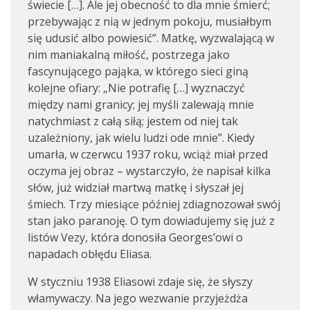
świecie […]. Ale jej obecność to dla mnie śmierć;
przebywając z nią w jednym pokoju, musiałbym
się udusić albo powiesić”. Matkę, wyzwalającą w
nim maniakalną miłość, postrzega jako
fascynującego pająka, w którego sieci giną
kolejne ofiary: „Nie potrafię […] wyznaczyć
między nami granicy; jej myśli zalewają mnie
natychmiast z całą siłą; jestem od niej tak
uzależniony, jak wielu ludzi ode mnie”. Kiedy
umarła, w czerwcu 1937 roku, wciąż miał przed
oczyma jej obraz – wystarczyło, że napisał kilka
słów, już widział martwą matkę i słyszał jej
śmiech. Trzy miesiące później zdiagnozował swój
stan jako paranoję. O tym dowiadujemy się już z
listów Vezy, która donosiła Georges’owi o
napadach obłędu Eliasa.
W styczniu 1938 Eliasowi zdaje się, że słyszy
włamywaczy. Na jego wezwanie przyjeżdża