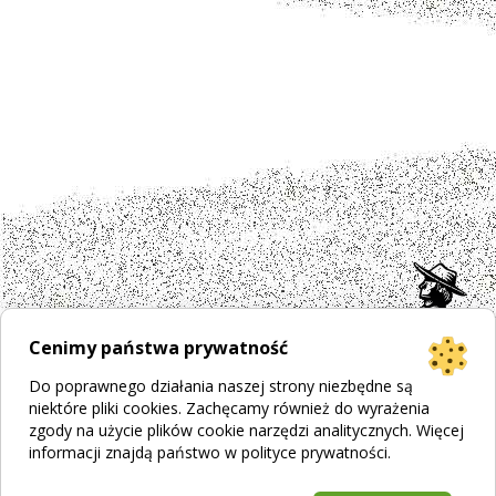
Cenimy państwa prywatność
Do poprawnego działania naszej strony niezbędne są
niektóre pliki cookies. Zachęcamy również do wyrażenia
zgody na użycie plików cookie narzędzi analitycznych. Więcej
informacji znajdą państwo w
polityce prywatności
.
Projekt strony
Bogumiła Płachecka
Realizacja
© 2026 WEBOPCJA.pl