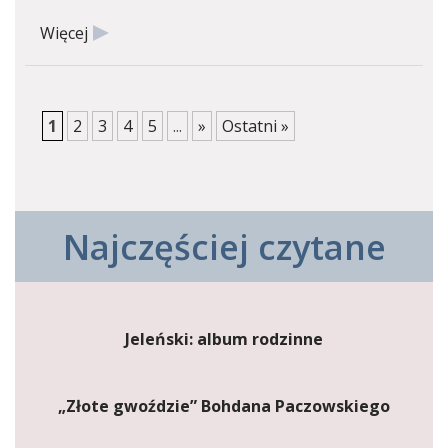
Więcej
1
2
3
4
5
...
»
Ostatni »
Najczęściej czytane
Jeleński: album rodzinne
„Złote gwoździe” Bohdana Paczowskiego