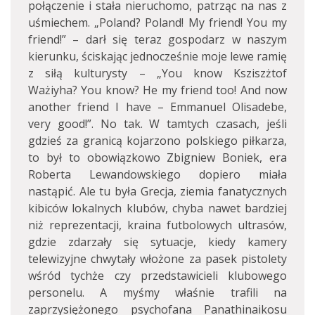
połączenie i stała nieruchomo, patrząc na nas z
uśmiechem. „Poland? Poland! My friend! You my
friend!” – darł się teraz gospodarz w naszym
kierunku, ściskając jednocześnie moje lewe ramię
z siłą kulturysty – „You know Ksziszżtof
Ważiyha? You know? He my friend too! And now
another friend I have – Emmanuel Olisadebe,
very good!”. No tak. W tamtych czasach, jeśli
gdzieś za granicą kojarzono polskiego piłkarza,
to był to obowiązkowo Zbigniew Boniek, era
Roberta Lewandowskiego dopiero miała
nastąpić. Ale tu była Grecja, ziemia fanatycznych
kibiców lokalnych klubów, chyba nawet bardziej
niż reprezentacji, kraina futbolowych ultrasów,
gdzie zdarzały się sytuacje, kiedy kamery
telewizyjne chwytały włożone za pasek pistolety
wśród tychże czy przedstawicieli klubowego
personelu. A myśmy właśnie trafili na
zaprzysiężonego psychofana Panathinaikosu