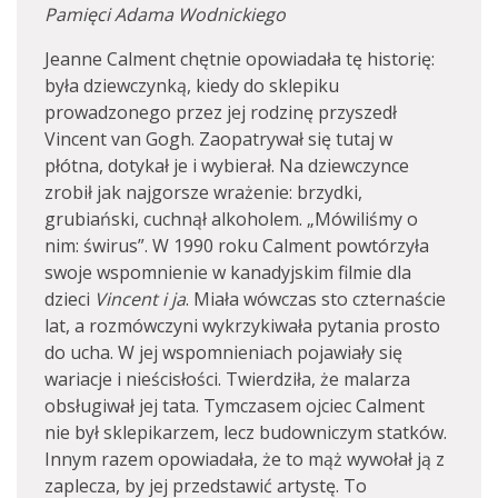
Pamięci Adama Wodnickiego
Jeanne Calment chętnie opowiadała tę historię:
była dziewczynką, kiedy do sklepiku
prowadzonego przez jej rodzinę przyszedł
Vincent van Gogh. Zaopatrywał się tutaj w
płótna, dotykał je i wybierał. Na dziewczynce
zrobił jak najgorsze wrażenie: brzydki,
grubiański, cuchnął alkoholem. „Mówiliśmy o
nim: świrus”. W 1990 roku Calment powtórzyła
swoje wspomnienie w kanadyjskim filmie dla
dzieci
Vincent i ja
. Miała wówczas sto czternaście
lat, a rozmówczyni wykrzykiwała pytania prosto
do ucha. W jej wspomnieniach pojawiały się
wariacje i nieścisłości. Twierdziła, że malarza
obsługiwał jej tata. Tymczasem ojciec Calment
nie był sklepikarzem, lecz budowniczym statków.
Innym razem opowiadała, że to mąż wywołał ją z
zaplecza, by jej przedstawić artystę. To