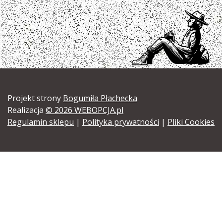
Projekt strony
Bogumiła Płachecka
Realizacja
© 2026 WEBOPCJA.pl
Regulamin sklepu
|
Polityka prywatności
|
Pliki Cookies