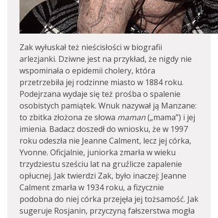
Zak wyłuskał też nieścisłości w biografii
arlezjanki. Dziwne jest na przykład, że nigdy nie
wspominała o epidemii cholery, która
przetrzebiła jej rodzinne miasto w 1884 roku.
Podejrzana wydaje się też prośba o spalenie
osobistych pamiątek. Wnuk nazywał ją Manzane:
to zbitka złożona ze słowa
maman
(„mama”) i jej
imienia. Badacz doszedł do wniosku, że w 1997
roku odeszła nie Jeanne Calment, lecz jej córka,
Yvonne. Oficjalnie, juniorka zmarła w wieku
trzydziestu sześciu lat na gruźlicze zapalenie
opłucnej. Jak twierdzi Zak, było inaczej: Jeanne
Calment zmarła w 1934 roku, a fizycznie
podobna do niej córka przejęła jej tożsamość. Jak
sugeruje Rosjanin, przyczyną fałszerstwa mogła