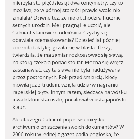
mierzyła sto pięćdziesiąt dwa centymetry, czy to
możliwe, że w późnej starości prawie wcale nie
zmalała? Dziwne też, że nie obchodziła hucznie
setnych urodzin. Mer pragnął je uczcić, ale
Calment stanowczo odmówiła. Czyżby się
obawiała zdemaskowania? Dziesięć lat później
zmieniła taktykę: grzała się w blasku fleszy,
twierdziła, że ma zamiar rozkoszować się sławą,
na którą czekała ponad sto lat. Można się wręcz
zastanawiać, czy ta sława nie była nadużywana
przez postronnych. Rok przed śmiercią, kiedy
mówiła już z trudem, wzięła udział w nagraniu
raperskiej płyty. Innym razem, siedzącą na wózku
inwalidzkim staruszkę pocałował w usta japoński
klaun.
Ale dlaczego Calment poprosiła miejskie
archiwum o zniszczenie swoich dokumentów? W
2006 roku w jednej z gazet padła pogłoska, że