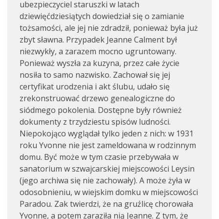
ubezpieczyciel staruszki w latach
dziewięćdziesiątych dowiedział się o zamianie
tożsamości, ale jej nie zdradził, ponieważ była już
zbyt sławna. Przypadek Jeanne Calment był
niezwykły, a zarazem mocno ugruntowany.
Ponieważ wyszła za kuzyna, przez całe życie
nosiła to samo nazwisko. Zachował się jej
certyfikat urodzenia i akt ślubu, udało się
zrekonstruować drzewo genealogiczne do
siódmego pokolenia. Dostępne były również
dokumenty z trzydziestu spisów ludności.
Niepokojąco wyglądał tylko jeden z nich: w 1931
roku Yvonne nie jest zameldowana w rodzinnym
domu. Być może w tym czasie przebywała w
sanatorium w szwajcarskiej miejscowości Leysin
(jego archiwa się nie zachowały). A może żyła w
odosobnieniu, w wiejskim domku w miejscowości
Paradou. Zak twierdzi, że na gruźlicę chorowała
Yvonne, a potem zaraziła nią Jeanne. Z tym, że