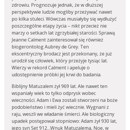
zdrowiu. Prognozuje jednak, że w dłuższej
perspektywie ludzie mogliby przeżywać nawet
po kilka stuleci. Wówczas musiałyby się wydłużyć
poszczególne etapy życia – nikt przecież nie
marzy o setkach lat zgrzybiałej starości. Sprawą
Jeanne Calment zainteresował się również
biogerontolog Aubrey de Grey. Ten
ekscentryczny brodacz jest przekonany, że już
urodził się człowiek, który przeżyje tysiąc lat.
Wierzy w rekord Calment i apeluje o
udostępnienie próbki jej krwi do badania.
Biblijny Matuzalem żył 969 lat. Ale nawet ten
wspaniały wiek to tylko odprysk wobec
wieczności. Adam i Ewa zostali stworzeni na boże
podobieństwo i mieli żyć wiecznie. Wygnani z
raju, weszli we władanie śmierci. Ale biologiczny
upadek postępował stopniowo: Adam żył 930 lat,
jego syn Set 912…Wnuk Matuzalema, Noe, w