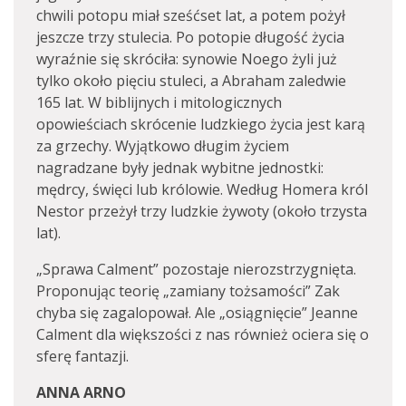
chwili potopu miał sześćset lat, a potem pożył
jeszcze trzy stulecia. Po potopie długość życia
wyraźnie się skróciła: synowie Noego żyli już
tylko około pięciu stuleci, a Abraham zaledwie
165 lat. W biblijnych i mitologicznych
opowieściach skrócenie ludzkiego życia jest karą
za grzechy. Wyjątkowo długim życiem
nagradzane były jednak wybitne jednostki:
mędrcy, święci lub królowie. Według Homera król
Nestor przeżył trzy ludzkie żywoty (około trzysta
lat).
„Sprawa Calment” pozostaje nierozstrzygnięta.
Proponując teorię „zamiany tożsamości” Zak
chyba się zagalopował. Ale „osiągnięcie” Jeanne
Calment dla większości z nas również ociera się o
sferę fantazji.
ANNA ARNO