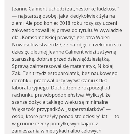
Jeanne Calment uchodzi za „nestorkę ludzkości”
— najstarszą osobę, jaka kiedykolwiek żyła na
ziemi. Ale pod koniec 2018 roku rosyjscy uczeni
zakwestionowali jej prawa do tytułu. W wywiadzie
dla „Komsomolskiej prawdy” geriatra Walerij
Nowoselow stwierdził, że na zdjęciu rzekomo stu
dziesięcioletniej Jeanne Calment widzi zażywną
staruszkę, dobrze przed dziewięćdziesiątką.
Sprawą zainteresował się matematyk, Nikołaj
Zak. Ten trzydziestoparolatek, bez naukowego
dorobku, pracował przy wytwarzaniu szkła
laboratoryjnego. Dochodzenie rozpoczął od
rachunku prawdopodobieństwa. Wyliczył, że
szanse dożycia takiego wieku są minimalne.
Większość przypadków „superstulatków” —
osób, które przeżyły ponad sto dziesięć lat — to
w gruncie rzeczy pomyłki, wynikające z
zamieszania w metrykach albo celowych