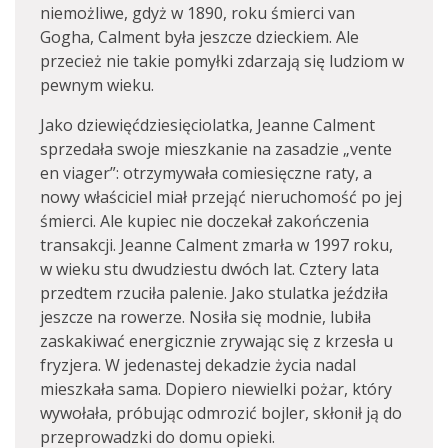
niemożliwe, gdyż w 1890, roku śmierci van
Gogha, Calment była jeszcze dzieckiem. Ale
przecież nie takie pomyłki zdarzają się ludziom w
pewnym wieku.
Jako dziewięćdziesięciolatka, Jeanne Calment
sprzedała swoje mieszkanie na zasadzie „vente
en viager”: otrzymywała comiesięczne raty, a
nowy właściciel miał przejąć nieruchomość po jej
śmierci. Ale kupiec nie doczekał zakończenia
transakcji. Jeanne Calment zmarła w 1997 roku,
w wieku stu dwudziestu dwóch lat. Cztery lata
przedtem rzuciła palenie. Jako stulatka jeździła
jeszcze na rowerze. Nosiła się modnie, lubiła
zaskakiwać energicznie zrywając się z krzesła u
fryzjera. W jedenastej dekadzie życia nadal
mieszkała sama. Dopiero niewielki pożar, który
wywołała, próbując odmrozić bojler, skłonił ją do
przeprowadzki do domu opieki.