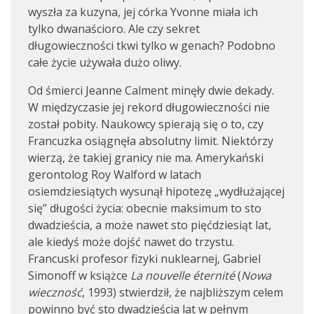
wyszła za kuzyna, jej córka Yvonne miała ich
tylko dwanaścioro. Ale czy sekret
długowieczności tkwi tylko w genach? Podobno
całe życie używała dużo oliwy.
Od śmierci Jeanne Calment minęły dwie dekady.
W międzyczasie jej rekord długowieczności nie
został pobity. Naukowcy spierają się o to, czy
Francuzka osiągnęła absolutny limit. Niektórzy
wierzą, że takiej granicy nie ma. Amerykański
gerontolog Roy Walford w latach
osiemdziesiątych wysunął hipotezę „wydłużającej
się” długości życia: obecnie maksimum to sto
dwadzieścia, a może nawet sto pięćdziesiąt lat,
ale kiedyś może dojść nawet do trzystu.
Francuski profesor fizyki nuklearnej, Gabriel
Simonoff w książce
La nouvelle éternité
(
Nowa
wieczność
, 1993) stwierdził, że najbliższym celem
powinno być sto dwadzieścia lat w pełnym