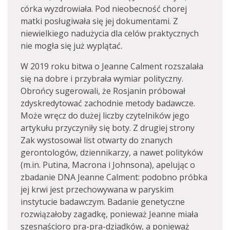
córka wyzdrowiała. Pod nieobecność chorej
matki posługiwała się jej dokumentami. Z
niewielkiego nadużycia dla celów praktycznych
nie mogła się już wyplątać.
W 2019 roku bitwa o Jeanne Calment rozszalała
się na dobre i przybrała wymiar polityczny.
Obrońcy sugerowali, że Rosjanin próbował
zdyskredytować zachodnie metody badawcze.
Może wręcz do dużej liczby czytelników jego
artykułu przyczyniły się boty. Z drugiej strony
Zak wystosował list otwarty do znanych
gerontologów, dziennikarzy, a nawet polityków
(m.in. Putina, Macrona i Johnsona), apelując o
zbadanie DNA Jeanne Calment: podobno próbka
jej krwi jest przechowywana w paryskim
instytucie badawczym. Badanie genetyczne
rozwiązałoby zagadkę, ponieważ Jeanne miała
szesnaścioro pra-pra-dziadków, a ponieważ