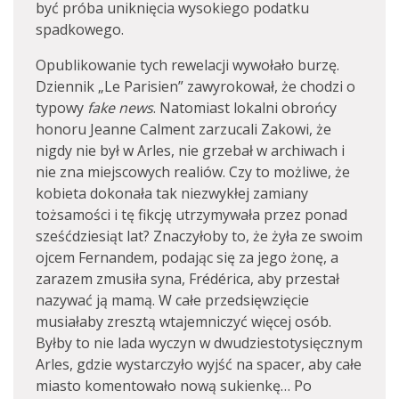
być próba uniknięcia wysokiego podatku
spadkowego.
Opublikowanie tych rewelacji wywołało burzę.
Dziennik „Le Parisien” zawyrokował, że chodzi o
typowy
fake news
. Natomiast lokalni obrońcy
honoru Jeanne Calment zarzucali Zakowi, że
nigdy nie był w Arles, nie grzebał w archiwach i
nie zna miejscowych realiów. Czy to możliwe, że
kobieta dokonała tak niezwykłej zamiany
tożsamości i tę fikcję utrzymywała przez ponad
sześćdziesiąt lat? Znaczyłoby to, że żyła ze swoim
ojcem Fernandem, podając się za jego żonę, a
zarazem zmusiła syna, Frédérica, aby przestał
nazywać ją mamą. W całe przedsięwzięcie
musiałaby zresztą wtajemniczyć więcej osób.
Byłby to nie lada wyczyn w dwudziestotysięcznym
Arles, gdzie wystarczyło wyjść na spacer, aby całe
miasto komentowało nową sukienkę… Po