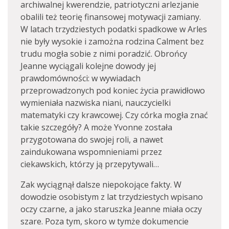
archiwalnej kwerendzie, patriotyczni arlezjanie
obalili też teorię finansowej motywacji zamiany.
W latach trzydziestych podatki spadkowe w Arles
nie były wysokie i zamożna rodzina Calment bez
trudu mogła sobie z nimi poradzić. Obrońcy
Jeanne wyciągali kolejne dowody jej
prawdomówności: w wywiadach
przeprowadzonych pod koniec życia prawidłowo
wymieniała nazwiska niani, nauczycielki
matematyki czy krawcowej. Czy córka mogła znać
takie szczegóły? A może Yvonne została
przygotowana do swojej roli, a nawet
zaindukowana wspomnieniami przez
ciekawskich, którzy ją przepytywali…
Zak wyciągnął dalsze niepokojące fakty. W
dowodzie osobistym z lat trzydziestych wpisano
oczy czarne, a jako staruszka Jeanne miała oczy
szare. Poza tym, skoro w tymże dokumencie