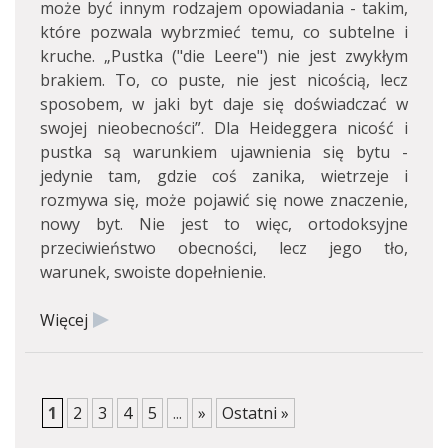
może być innym rodzajem opowiadania - takim,
które pozwala wybrzmieć temu, co subtelne i
kruche. „Pustka ("die Leere") nie jest zwykłym
brakiem. To, co puste, nie jest nicością, lecz
sposobem, w jaki byt daje się doświadczać w
swojej nieobecności”. Dla Heideggera nicość i
pustka są warunkiem ujawnienia się bytu -
jedynie tam, gdzie coś zanika, wietrzeje i
rozmywa się, może pojawić się nowe znaczenie,
nowy byt. Nie jest to więc, ortodoksyjne
przeciwieństwo obecności, lecz jego tło,
warunek, swoiste dopełnienie.
Więcej
1
2
3
4
5
...
»
Ostatni »