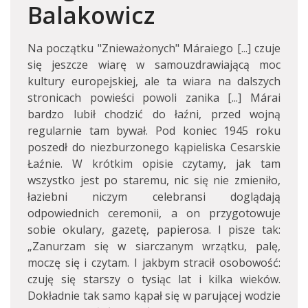
Balakowicz
Na początku "Znieważonych" Máraiego [...] czuje
się jeszcze wiarę w samouzdrawiającą moc
kultury europejskiej, ale ta wiara na dalszych
stronicach powieści powoli zanika [...] Márai
bardzo lubił chodzić do łaźni, przed wojną
regularnie tam bywał. Pod koniec 1945 roku
poszedł do niezburzonego kąpieliska Cesarskie
Łaźnie. W krótkim opisie czytamy, jak tam
wszystko jest po staremu, nic się nie zmieniło,
łaziebni niczym celebransi doglądają
odpowiednich ceremonii, a on przygotowuje
sobie okulary, gazetę, papierosa. I pisze tak:
„Zanurzam się w siarczanym wrzątku, palę,
moczę się i czytam. I jakbym stracił osobowość:
czuję się starszy o tysiąc lat i kilka wieków.
Dokładnie tak samo kąpał się w parującej wodzie