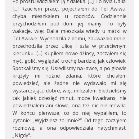
Po prostu widziałem ją z daleka. [...] To była Dalia.
[...] Rzuciłem pracę, pojechałem do Tel Awiwu,
chyba mieszkałem u rodziców. Codziennie
przychodziłem pod dom jej mamy. To były
wakacje, więc Dalia mieszkała wtedy u matki w
Tel Awiwie. Wychodziła z domu, zauważała mnie,
przechodziła przez ulicę i szła w przeciwnym
kierunku. [...] Kupiłem nowe dżinsy, zacząłem się
myć, golić, wyglądać trochę bardziej jak człowiek.
Spotkaliśmy się. Usiedliśmy na ławce, a po głowie
krążyły mi różne zdania, które chciałem
powiedzieć, ale żadne nie wydawało mi się
wystarczająco dobre, więc milczałem. Siedzieliśmy
tak jakieś dziesięć minut, może kwadrans, nie
powiedziałem ani słowa, ona też nic nie mówiła.
W końcu pierwsze, co do niej wypaliłem, to
pytanie: „Wyjdziesz za mnie?”. Od tego zacząłem
rozmowę, a ona odpowiedziała natychmiast:
„Nigdy”.