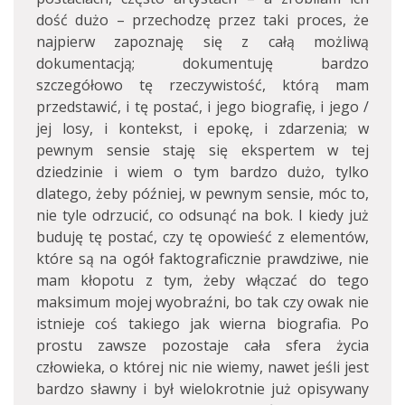
dość dużo – przechodzę przez taki proces, że
najpierw zapoznaję się z całą możliwą
dokumentacją; dokumentuję bardzo
szczegółowo tę rzeczywistość, którą mam
przedstawić, i tę postać, i jego biografię, i jego /
jej losy, i kontekst, i epokę, i zdarzenia; w
pewnym sensie staję się ekspertem w tej
dziedzinie i wiem o tym bardzo dużo, tylko
dlatego, żeby później, w pewnym sensie, móc to,
nie tyle odrzucić, co odsunąć na bok. I kiedy już
buduję tę postać, czy tę opowieść z elementów,
które są na ogół faktograficznie prawdziwe, nie
mam kłopotu z tym, żeby włączać do tego
maksimum mojej wyobraźni, bo tak czy owak nie
istnieje coś takiego jak wierna biografia. Po
prostu zawsze pozostaje cała sfera życia
człowieka, o której nic nie wiemy, nawet jeśli jest
bardzo sławny i był wielokrotnie już opisywany