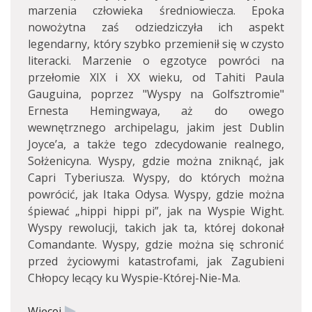
marzenia człowieka średniowiecza. Epoka
nowożytna zaś odziedziczyła ich aspekt
legendarny, który szybko przemienił się w czysto
literacki. Marzenie o egzotyce powróci na
przełomie XIX i XX wieku, od Tahiti Paula
Gauguina, poprzez "Wyspy na Golfsztromie"
Ernesta Hemingwaya, aż do owego
wewnętrznego archipelagu, jakim jest Dublin
Joyce’a, a także tego zdecydowanie realnego,
Sołżenicyna. Wyspy, gdzie można zniknąć, jak
Capri Tyberiusza. Wyspy, do których można
powrócić, jak Itaka Odysa. Wyspy, gdzie można
śpiewać „hippi hippi pi”, jak na Wyspie Wight.
Wyspy rewolucji, takich jak ta, której dokonał
Comandante. Wyspy, gdzie można się schronić
przed życiowymi katastrofami, jak Zagubieni
Chłopcy lecący ku Wyspie-Której-Nie-Ma.
Więcej