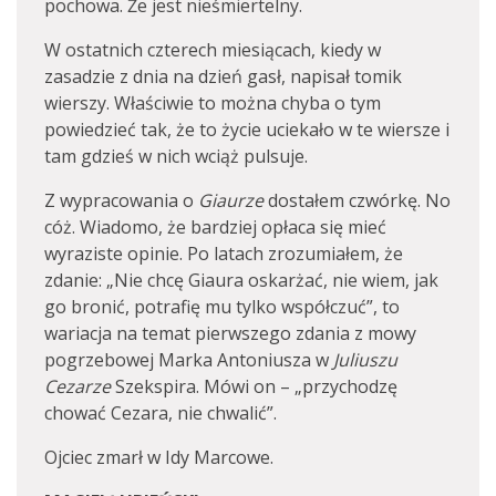
pochowa. Że jest nieśmiertelny.
W ostatnich czterech miesiącach, kiedy w
zasadzie z dnia na dzień gasł, napisał tomik
wierszy. Właściwie to można chyba o tym
powiedzieć tak, że to życie uciekało w te wiersze i
tam gdzieś w nich wciąż pulsuje.
Z wypracowania o
Giaurze
dostałem czwórkę. No
cóż. Wiadomo, że bardziej opłaca się mieć
wyraziste opinie. Po latach zrozumiałem, że
zdanie: „Nie chcę Giaura oskarżać, nie wiem, jak
go bronić, potrafię mu tylko współczuć”, to
wariacja na temat pierwszego zdania z mowy
pogrzebowej Marka Antoniusza w
Juliuszu
Cezarze
Szekspira. Mówi on – „przychodzę
chować Cezara, nie chwalić”.
Ojciec zmarł w Idy Marcowe.