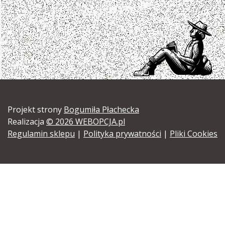
Projekt strony
Bogumiła Płachecka
Realizacja
© 2026 WEBOPCJA.pl
Regulamin sklepu
|
Polityka prywatności
|
Pliki Cookies