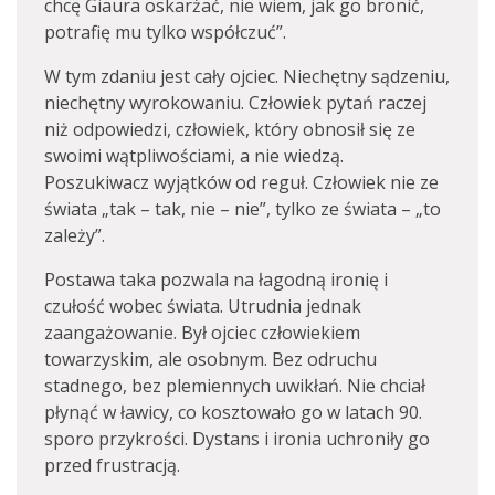
chcę Giaura oskarżać, nie wiem, jak go bronić,
potrafię mu tylko współczuć”.
W tym zdaniu jest cały ojciec. Niechętny sądzeniu,
niechętny wyrokowaniu. Człowiek pytań raczej
niż odpowiedzi, człowiek, który obnosił się ze
swoimi wątpliwościami, a nie wiedzą.
Poszukiwacz wyjątków od reguł. Człowiek nie ze
świata „tak – tak, nie – nie”, tylko ze świata – „to
zależy”.
Postawa taka pozwala na łagodną ironię i
czułość wobec świata. Utrudnia jednak
zaangażowanie. Był ojciec człowiekiem
towarzyskim, ale osobnym. Bez odruchu
stadnego, bez plemiennych uwikłań. Nie chciał
płynąć w ławicy, co kosztowało go w latach 90.
sporo przykrości. Dystans i ironia uchroniły go
przed frustracją.