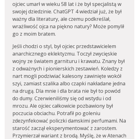
ojciec umarł w wieku 58 lat i że był specjalistą w
swojej dziedzinie. ChatGPT 4 wiedział już, że był
ważny dla literatury, ale czemu podkreślał,
wrażliwość ojca na piękno natury? Może pomylił
go z moim bratem.
Jeśli chodzi o styl, był ojciec przedstawicielem
anarchicznego eklektyzmu. Toczył zwycięskie
wojny ze światem garnituru i krawatu. Znany był
z odważnych i pionierskich zestawień. Koledzy z
nart mogli podziwiać kalesony zawinięte wokół
szyi, zamiast szalika albo czapki nakładane jedna
na drugą. Dla mnie i dla brata nie był to powód
do dumy. Czerwieniliśmy się od wstydu i od
mrozu. Ale ojciec całkowicie pozbawiony był
poczucia obciachu. Potrafił po goleniu
zdezynfekować policzki damskimi perfumami. Na
starość zaczął eksperymentować z zarostem.
Przymierzał wariant z brodą. Myślę, że w Atenach