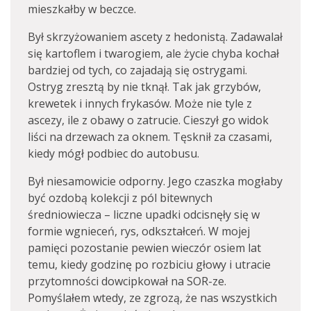
mieszkałby w beczce.
Był skrzyżowaniem ascety z hedonistą. Zadawalał
się kartoflem i twarogiem, ale życie chyba kochał
bardziej od tych, co zajadają się ostrygami.
Ostryg zresztą by nie tknął. Tak jak grzybów,
krewetek i innych frykasów. Może nie tyle z
ascezy, ile z obawy o zatrucie. Cieszył go widok
liści na drzewach za oknem. Tęsknił za czasami,
kiedy mógł podbiec do autobusu.
Był niesamowicie odporny. Jego czaszka mogłaby
być ozdobą kolekcji z pól bitewnych
średniowiecza – liczne upadki odcisnęły się w
formie wgnieceń, rys, odkształceń. W mojej
pamięci pozostanie pewien wieczór osiem lat
temu, kiedy godzinę po rozbiciu głowy i utracie
przytomności dowcipkował na SOR-ze.
Pomyślałem wtedy, ze zgrozą, że nas wszystkich