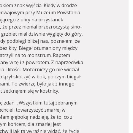
okiem znak wyjścia. Kiedy w drodze
tramwajowym przy Muzeum Powstania
ącego z ulicy na przystanek
y, że przez niemal przezroczystą sino-
 grzbiet miał dziwnie wygięty do góry,
Gdy podbiegł bliżej nas, poznałem, że
ł bez kity. Biegał otumaniony między
patrzyli na to monstrum. Raptem
ętany w tę i z powrotem. Z naprzeciwka
 i litości. Motorniczy go nie widział.
dążył skoczyć w bok, po czym biegał
kami. To zwierzę było jak z innego
t zetknąłem się w kostnicy.
ę zdań: „Wszystkim tutaj zebranym
chcieli towarzyszyć zmarłej w
 Mam głęboką nadzieję, że to, co z
ym końcem, dla zmarłej jest
wili jak ta wyraźnie widać, że życie