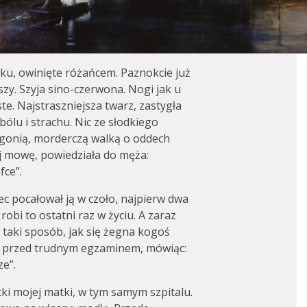
ku, owinięte różańcem. Paznokcie już
szy. Szyja sino-czerwona. Nogi jak u
ste. Najstraszniejsza twarz, zastygła
ólu i strachu. Nic ze słodkiego
agonią, morderczą walką o oddech
ej mowę, powiedziała do męża:
fce”.
iec pocałował ją w czoło, najpierw dwa
 robi to ostatni raz w życiu. A zaraz
w taki sposób, jak się żegna kogoś
y przed trudnym egzaminem, mówiąc:
ze”.
ki mojej matki, w tym samym szpitalu.