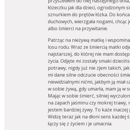
przyszedłem do niej następnego dnia,
łóżeczku jak dla dzieci, ogrodzonym 
sznurkiem do prętów łóżka. Do końca
duchowych, wierzgała nogami, chcąc 
albo śmierci na przywitanie.
Patrząc na nieżywą matkę i wspominają
losu rodu. Wraz ze śmiercią matki odję
najstarszej, do której nie mam dostępu
życia. Odjęte mi zostały smaki dzieci
potrawy, nigdy już nie zjem takich, j
mi dane silne odczucie obecności śmie
niewidzialnymi nićmi, jakbym ją miał ca
w sobie żywą, gdy umarła, mam ją w s
Mając w sobie śmierć, silniej wyczulon
na zapach jaśminu czy mokrej trawy, n
jestem bardziej żywy. To każe inaczej 
Widzę teraz jak na dłoni sens każdej 
łączy się z życiem i je umacnia.