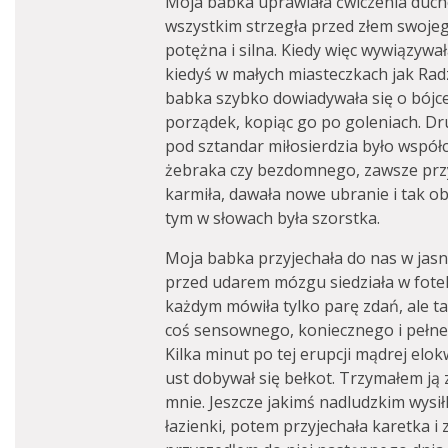
Moja babka uprawiała ćwiczenia duch
wszystkim strzegła przed złem swojego
potężna i silna. Kiedy więc wywiązywał
kiedyś w małych miasteczkach jak Rad
babka szybko dowiadywała się o bójce,
porządek, kopiąc go po goleniach. Dr
pod sztandar miłosierdzia było współc
żebraka czy bezdomnego, zawsze prz
karmiła, dawała nowe ubranie i tak o
tym w słowach była szorstka.
Moja babka przyjechała do nas w jasn
przed udarem mózgu siedziała w fotelu
każdym mówiła tylko parę zdań, ale takic
coś sensownego, koniecznego i pełn
Kilka minut po tej erupcji mądrej elokw
ust dobywał się bełkot. Trzymałem ją
mnie. Jeszcze jakimś nadludzkim wysił
łazienki, potem przyjechała karetka i 