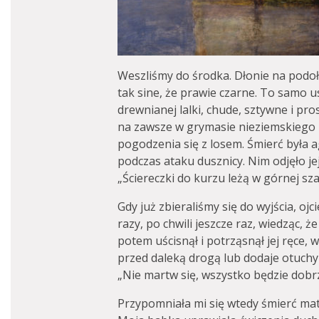
Weszliśmy do środka. Dłonie na podoł
tak sine, że prawie czarne. To samo u
drewnianej lalki, chude, sztywne i pro
na zawsze w grymasie nieziemskiego b
pogodzenia się z losem. Śmierć była 
podczas ataku dusznicy. Nim odjęło j
„Ściereczki do kurzu leżą w górnej sza
Gdy już zbieraliśmy się do wyjścia, ojc
razy, po chwili jeszcze raz, wiedząc, że
potem uścisnął i potrząsnął jej ręce, 
przed daleką drogą lub dodaje otuch
„Nie martw się, wszystko będzie dobr
Przypomniała mi się wtedy śmierć mat