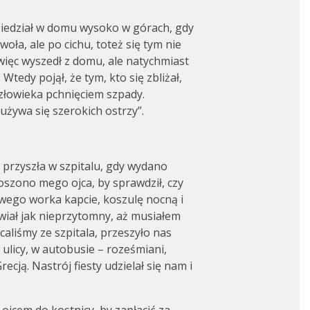
siedział w domu wysoko w górach, gdy
woła, ale po cichu, toteż się tym nie
więc wyszedł z domu, ale natychmiast
 Wtedy pojął, że tym, kto się zbliżał,
człowieka pchnięciem szpady.
 używa się szerokich ostrzy”.
a przyszła w szpitalu, gdy wydano
roszono mego ojca, by sprawdził, czy
owego worka kapcie, koszulę nocną i
hwiał jak nieprzytomny, aż musiałem
caliśmy ze szpitala, przeszyło nas
 ulicy, w autobusie – roześmiani,
ecją. Nastrój fiesty udzielał się nam i