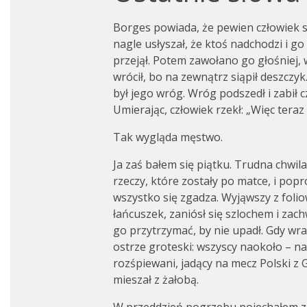
Borges powiada, że pewien człowiek 
nagle usłyszał, że ktoś nadchodzi i go 
przejął. Potem zawołano go głośniej, 
wrócił, bo na zewnątrz siąpił deszczyk.
był jego wróg. Wróg podszedł i zabił 
Umierając, człowiek rzekł: „Więc teraz
Tak wygląda męstwo.
Ja zaś bałem się piątku. Trudna chwil
rzeczy, które zostały po matce, i pop
wszystko się zgadza. Wyjąwszy z foli
łańcuszek, zaniósł się szlochem i zac
go przytrzymać, by nie upadł. Gdy wra
ostrze groteski: wszyscy naokoło – na
rozśpiewani, jadący na mecz Polski z Gr
mieszał z żałobą.