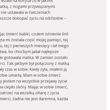
 leżała na korytarzu w jakimś
siatką, z nogami przywiązanymi
 nie ustawała w ćwiczeniach
jeszcze dokopać życiu na odchodne –
c śmierć babki, czułem istnienie linii
ta mi została część mojej pamięci, tej
, tej z pierwszych miesięcy i lat mego
ństwa, bo choćbym jadał najlepsze
akie gotowała matka. W zamian zostało
rci. Tak jakbym był połączony z matką
ły czas w sobie. Kiedy żyła, miałem ją
obie umarłą. Mam w sobie śmierć.
y jestem na wszystkie przejawy życia:
a ciepło skóry. Mając w sobie śmierć,
patrzeć na wszelką ofiarę z życia.
śmierci, żadna nie jest daremna, każda