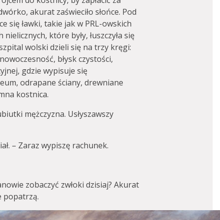
jcem do kostnicy, by zapłacić za
wórko, akurat zaświeciło słońce. Pod
e się ławki, takie jak w PRL-owskich
nielicznych, które były, łuszczyła się
zpital wolski dzieli się na trzy kręgi:
 nowoczesność, błysk czystości,
yjnej, gdzie wypisuje się
leum, odrapane ściany, drewniane
imna kostnica.
biutki mężczyzna. Usłyszawszy
ał. – Zaraz wypiszę rachunek.
nowie zobaczyć zwłoki dzisiaj? Akurat
e popatrzą.