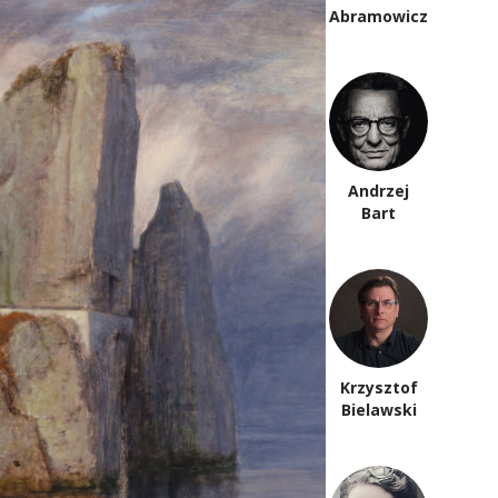
Anna Arno
Abramowicz
Piotr
Andrzej
Anderszewski
Bart
Krzysztof
Paweł Bem
Bielawski