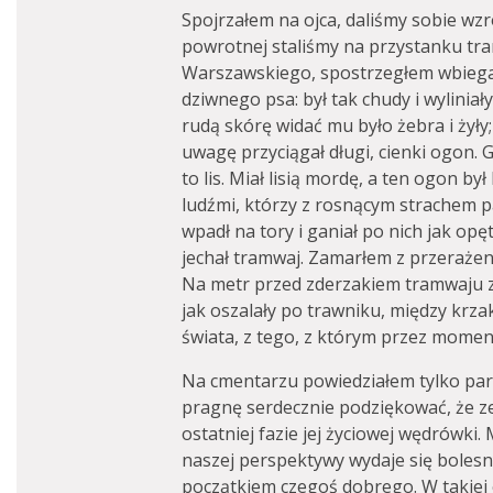
Spojrzałem na ojca, daliśmy sobie wzr
powrotnej staliśmy na przystanku 
Warszawskiego, spostrzegłem wbiegaj
dziwnego psa: był tak chudy i wyliniał
rudą skórę widać mu było żebra i żyły;
uwagę przyciągał długi, cienki ogon. 
to lis. Miał lisią mordę, a ten ogon by
ludźmi, którzy z rosnącym strachem 
wpadł na tory i ganiał po nich jak op
jechał tramwaj. Zamarłem z przerażenia
Na metr przed zderzakiem tramwaju z
jak oszalały po trawniku, między krza
świata, z tego, z którym przez momen
Na cmentarzu powiedziałem tylko par
pragnę serdecznie podziękować, że ze
ostatniej fazie jej życiowej wędrówki.
naszej perspektywy wydaje się bolesn
początkiem czegoś dobrego. W takiej ch