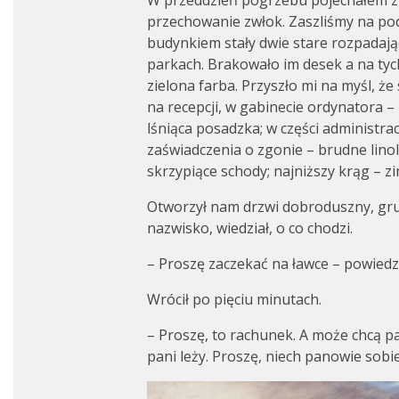
W przeddzień pogrzebu pojechałem z o
przechowanie zwłok. Zaszliśmy na pod
budynkiem stały dwie stare rozpadając
parkach. Brakowało im desek a na tych 
zielona farba. Przyszło mi na myśl, że s
na recepcji, w gabinecie ordynatora –
lśniąca posadzka; w części administrac
zaświadczenia o zgonie – brudne lino
skrzypiące schody; najniższy krąg – z
Otworzył nam drzwi dobroduszny, gru
nazwisko, wiedział, o co chodzi.
– Proszę zaczekać na ławce – powiedzi
Wrócił po pięciu minutach.
– Proszę, to rachunek. A może chcą pa
pani leży. Proszę, niech panowie sobi