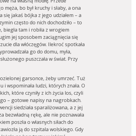
owe na własną modłę. Przede
 męża, bo był kruchy i słaby, a ona
a się jakaś bójka z jego udziałem – a
zymin często do nich dochodziło – to
 biegła tam i robiła z wrogiem
ugim jej sposobem zaciągnięcia się
zucie dla włóczęgów. Ilekroć spotkała
yprowadzała go do domu, myła,
bsłużonego puszczała w świat. Przy
ozielonej garsonce, żeby umrzeć. Tuż
 i wspominała ludzi, których znała. O
h, które czyniły z ich życia los, czyli
ego – gotowe napisy na nagrobkach.
encji siedziała sparaliżowana, a z jej
 za bezwładną rękę, ale nie poznawała
kiem poszła o własnych siłach do
zawiozła ją do szpitala wolskiego. Gdy