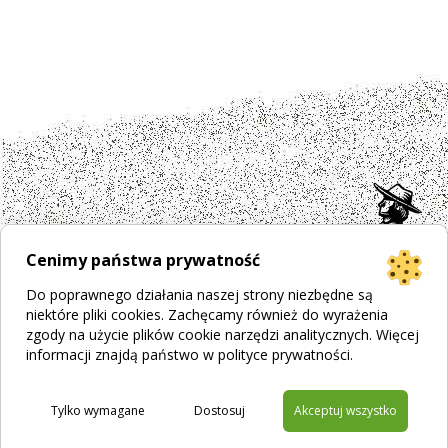
Cenimy państwa prywatność
Do poprawnego działania naszej strony niezbędne są
niektóre pliki cookies. Zachęcamy również do wyrażenia
zgody na użycie plików cookie narzędzi analitycznych. Więcej
informacji znajdą państwo w
polityce prywatności
.
Projekt strony
Bogumiła Płachecka
Realizacja
© 2026 WEBOPCJA.pl
Regulamin sklepu
|
Polityka prywatności
|
Pliki Cookies
Tylko wymagane
Dostosuj
Akceptuj wszystko