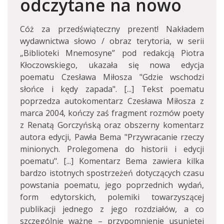
odczytane na nowo
Cóż za przedświąteczny prezent! Nakładem
wydawnictwa słowo / obraz terytoria, w serii
„Biblioteki Mnemosyne” pod redakcją Piotra
Kłoczowskiego, ukazała się nowa edycja
poematu Czesława Miłosza "Gdzie wschodzi
słońce i kędy zapada". [...] Tekst poematu
poprzedza autokomentarz Czesława Miłosza z
marca 2004, kończy zaś fragment rozmów poety
z Renatą Gorczyńską oraz obszerny komentarz
autora edycji, Pawła Bema "Przywracanie rzeczy
minionych. Prolegomena do historii i edycji
poematu". [...] Komentarz Bema zawiera kilka
bardzo istotnych spostrzeżeń dotyczących czasu
powstania poematu, jego poprzednich wydań,
form edytorskich, polemiki towarzyszącej
publikacji jednego z jego rozdziałów, a co
szczególnie ważne – przypomnienie usuniętej