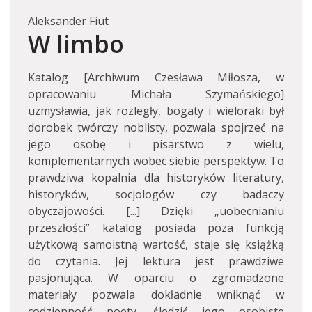
Aleksander Fiut
W limbo
Katalog [Archiwum Czesława Miłosza, w
opracowaniu Michała Szymańskiego]
uzmysławia, jak rozległy, bogaty i wieloraki był
dorobek twórczy noblisty, pozwala spojrzeć na
jego osobę i pisarstwo z wielu,
komplementarnych wobec siebie perspektyw. To
prawdziwa kopalnia dla historyków literatury,
historyków, socjologów czy badaczy
obyczajowości. [...] Dzięki „uobecnianiu
przeszłości” katalog posiada poza funkcją
użytkową samoistną wartość, staje się książką
do czytania. Jej lektura jest prawdziwe
pasjonująca. W oparciu o zgromadzone
materiały pozwala dokładnie wniknąć w
codzienność poety, śledzić jego osobiste