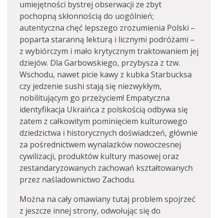
umiejętności bystrej obserwacji ze zbyt
pochopną skłonnością do uogólnień;
autentyczna chęć lepszego zrozumienia Polski –
poparta staranną lekturą i licznymi podróżami –
z wybiórczym i mało krytycznym traktowaniem jej
dziejów. Dla Garbowskiego, przybysza z tzw.
Wschodu, nawet picie kawy z kubka Starbucksa
czy jedzenie sushi stają się niezwykłym,
nobilitującym go przeżyciem! Empatyczna
identyfikacja Ukraińca z polskością odbywa się
zatem z całkowitym pominięciem kulturowego
dziedzictwa i historycznych doświadczeń, głównie
za pośrednictwem wynalazków nowoczesnej
cywilizacji, produktów kultury masowej oraz
zestandaryzowanych zachowań kształtowanych
przez naśladownictwo Zachodu.
Można na cały omawiany tutaj problem spojrzeć
z jeszcze innej strony, odwołując się do