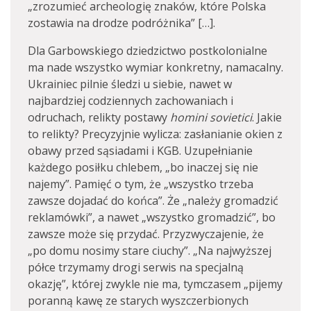
„zrozumieć archeologię znaków, które Polska
zostawia na drodze podróżnika” […].
Dla Garbowskiego dziedzictwo postkolonialne
ma nade wszystko wymiar konkretny, namacalny.
Ukrainiec pilnie śledzi u siebie, nawet w
najbardziej codziennych zachowaniach i
odruchach, relikty postawy
homini sovietici
. Jakie
to relikty? Precyzyjnie wylicza: zasłanianie okien z
obawy przed sąsiadami i KGB. Uzupełnianie
każdego posiłku chlebem, „bo inaczej się nie
najemy”. Pamięć o tym, że „wszystko trzeba
zawsze dojadać do końca”. Że „należy gromadzić
reklamówki”, a nawet „wszystko gromadzić”, bo
zawsze może się przydać. Przyzwyczajenie, że
„po domu nosimy stare ciuchy”. „Na najwyższej
półce trzymamy drogi serwis na specjalną
okazję”, której zwykle nie ma, tymczasem „pijemy
poranną kawę ze starych wyszczerbionych