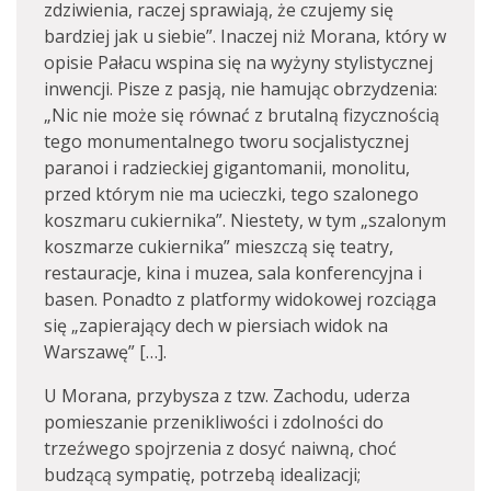
zdziwienia, raczej sprawiają, że czujemy się
bardziej jak u siebie”. Inaczej niż Morana, który w
opisie Pałacu wspina się na wyżyny stylistycznej
inwencji. Pisze z pasją, nie hamując obrzydzenia:
„Nic nie może się równać z brutalną fizycznością
tego monumentalnego tworu socjalistycznej
paranoi i radzieckiej gigantomanii, monolitu,
przed którym nie ma ucieczki, tego szalonego
koszmaru cukiernika”. Niestety, w tym „szalonym
koszmarze cukiernika” mieszczą się teatry,
restauracje, kina i muzea, sala konferencyjna i
basen. Ponadto z platformy widokowej rozciąga
się „zapierający dech w piersiach widok na
Warszawę” […].
U Morana, przybysza z tzw. Zachodu, uderza
pomieszanie przenikliwości i zdolności do
trzeźwego spojrzenia z dosyć naiwną, choć
budzącą sympatię, potrzebą idealizacji;