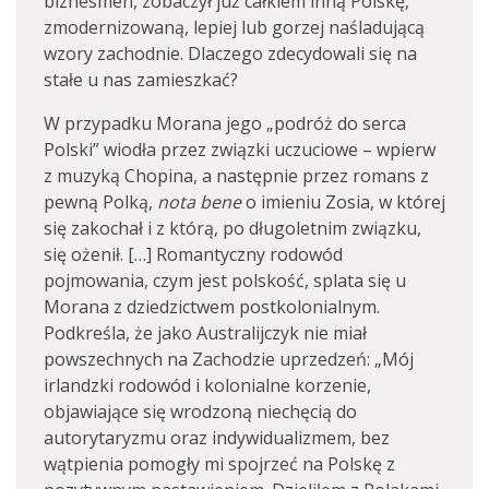
biznesmen, zobaczył już całkiem inną Polskę,
zmodernizowaną, lepiej lub gorzej naśladującą
wzory zachodnie. Dlaczego zdecydowali się na
stałe u nas zamieszkać?
W przypadku Morana jego „podróż do serca
Polski” wiodła przez związki uczuciowe – wpierw
z muzyką Chopina, a następnie przez romans z
pewną Polką,
nota bene
o imieniu Zosia, w której
się zakochał i z którą, po długoletnim związku,
się ożenił. […] Romantyczny rodowód
pojmowania, czym jest polskość, splata się u
Morana z dziedzictwem postkolonialnym.
Podkreśla, że jako Australijczyk nie miał
powszechnych na Zachodzie uprzedzeń: „Mój
irlandzki rodowód i kolonialne korzenie,
objawiające się wrodzoną niechęcią do
autorytaryzmu oraz indywidualizmem, bez
wątpienia pomogły mi spojrzeć na Polskę z