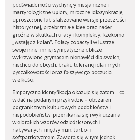
podświadomości wychynęły mesjaniczne i
martyrologiczne upiory, mroczne idiosynkrazje,
uproszczone lub sfałszowane wersje przeszłości
historycznej, przebrzmiałe idee oraz nader
groźne w skutkach urazy i kompleksy. Rzekomo
„wstając z kolan”, Polacy zobaczyli w lustrze
swoje inne, mniej sympatyczne oblicze:
wykrzywione grymasem nienawiści dla swoich,
niechęci do obcych, braku tolerancji dla innych,
pyszałkowatości oraz fałszywego poczucia
wielkości.
Empatyczna identyfikacja okazuje się zatem – co
widać na podanym przykładzie – obszarem
pogranicznym kulturowych podobieństw i
niepodobieństw, przenikania się i wykluczania
wielorakich wzorów odziedziczonych i
nabywanych, między m.in. turbo- i
softpatriotyzmem. Zawiera się w tym jednak