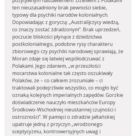
pozytywnym nastawieniem. Dzieliłem z Polakami
ten nieuzasadniony brak pewności siebie,
typowy dla psychiki narodów kolonialnych.
Dopowiadając z goryczą: „Australijczycy wiedzą,
co znaczy zostać zdradzonym”. Brak uprzedzeń,
poczucie bliskości płynące z dziedzictwa
postkolonialnego, podobne rysy charakteru
zbiorowego czy psychiki narodowej sprawiają, że
Moran zdaje się łatwiej współodczuwać z
Polakami. Jego zdaniem, „w przeszłości
mocarstwa kolonialne tak często oszukiwały
Polaków, że – co całkiem zrozumiałe – ci
traktowali podejrzliwie wszystko, co mogło być
oznaką kolejnych imperialnych zapędów. Gorzkie
doświadczenie nauczyło mieszkańców Europy
Środkowo-Wschodniej nieustannej czujności i
ostrożności”. W pamięci o zdradzie jałtańskiej
upatruje jedną z przyczyn „wrodzonego
sceptycyzmu, kontrowersyjnych uwag i