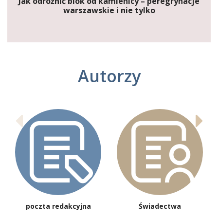
Jak odróżnić blok od kamienicy – peregrynacje
warszawskie i nie tylko
Autorzy
poczta redakcyjna
Świadectwa