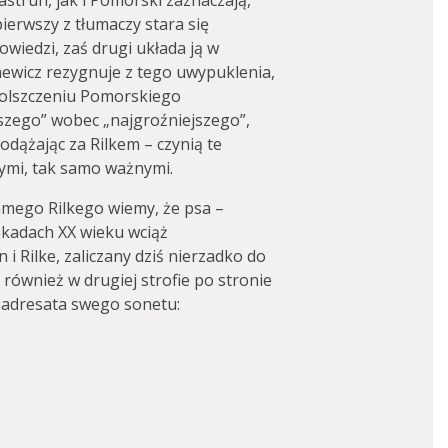
astrun, jak i Pomorski zaznaczają,
pierwszy z tłumaczy stara się
wiedzi, zaś drugi układa ją w
ewicz rezygnuje z tego uwypuklenia,
spolszczeniu Pomorskiego
szego” wobec „najgroźniejszego”,
odążając za Rilkem – czynią te
cymi, tak samo ważnymi.
amego Rilkego wiemy, że psa –
ekadach XX wieku wciąż
 Rilke, zaliczany dziś nierzadko do
 również w drugiej strofie po stronie
 adresata swego sonetu: