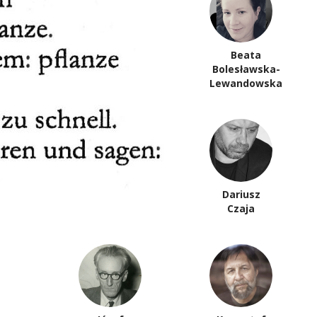
Beata
Ewa
Bolesławska-
Bieńkowska
Lewandowska
Stefan
Dariusz
Chwin
Czaja