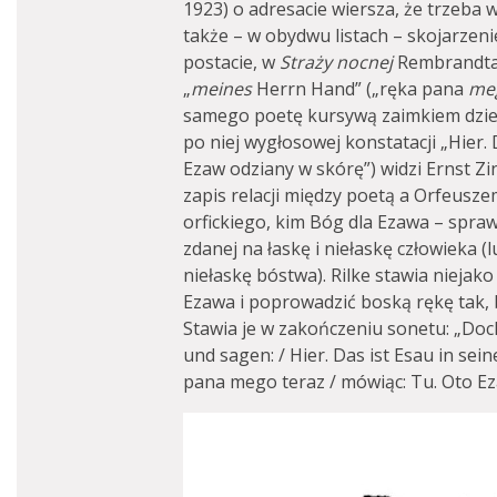
1923) o adresacie wiersza, że trzeba wi
także – w obydwu listach – skojarzeni
postacie, w
Straży nocnej
Rembrandta. 
„
meines
Herrn Hand” („ręka pana
me
samego poetę kursywą zaimkiem dzie
po niej wygłosowej konstatacji „Hier. 
Ezaw odziany w skórę”) widzi Ernst Zi
zapis relacji między poetą a Orfeusze
orfickiego, kim Bóg dla Ezawa – sprawc
zdanej na łaskę i niełaskę człowieka (
niełaskę bóstwa). Rilke stawia niejako
Ezawa i poprowadzić boską rękę tak, b
Stawia je w zakończeniu sonetu: „Do
und sagen: / Hier. Das ist Esau in sei
pana mego teraz / mówiąc: Tu. Oto Ez