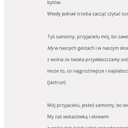
bytów.
Wtedy jednak trzeba zacząć czytać so
Tyś samotny, przyjacielu mój, bo zaw
My
w naszych gestach i w naszym sło
z wolna ze świata przywłaszczamy so
może to, co najgroźniejsze i najsłabsz
(Jastrun)
Mój przyjacielu, jesteś samotny, bo w
My zaś wskazówką i słowami