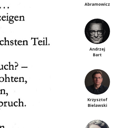
Anna Arno
Abramowicz
Piotr
Andrzej
Anderszewski
Bart
Krzysztof
Paweł Bem
Bielawski