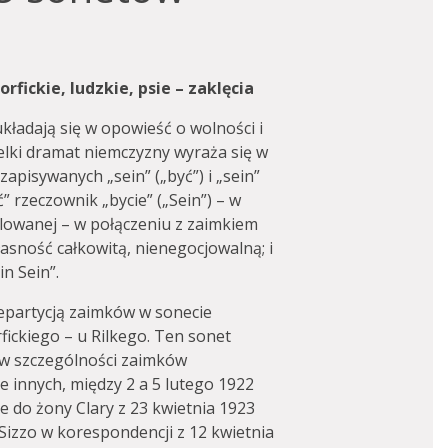
rfickie, ludzkie, psie – zaklęcia
kładają się w opowieść o wolności i
ielki dramat niemczyzny wyraża się w
apisywanych „sein” („być”) i „sein”
” rzeczownik „bycie” („Sein”) – w
rolowanej – w połączeniu z zaimkiem
asność całkowitą, nienegocjowalną; i
in Sein”.
repartycją zaimków w sonecie
rfickiego – u Rilkego. Ten sonet
w szczególności zaimków
le innych, między 2 a 5 lutego 1922
ie do żony Clary z 23 kwietnia 1923
Sizzo w korespondencji z 12 kwietnia