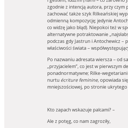
i gestem, ludźmi (
nami
– co zarówno J
zgodnie z intencją autora, przy czym 
zachować także szyk Rilkeańskiej wypo
odmienną kompozycję; jedynie Antoch
co widzę jako błąd). Niepokoi też w 
alternatywne potraktowanie „najsłab
podczas gdy Jastrun i Antochewicz – p
właściwości świata – współwystępują
Po nazwaniu adresata wiersza – od s
„przyjacielem”, co jest w pierwszym d
ponadnormatywne; Rilke-wegetarianin i
nurtu
écriture feminine
, opowiada się
mniejszościowej, po stronie ukrytego
Kto zapach wskazuje palcami? –
Ale z potęg, co nam zagroziły,