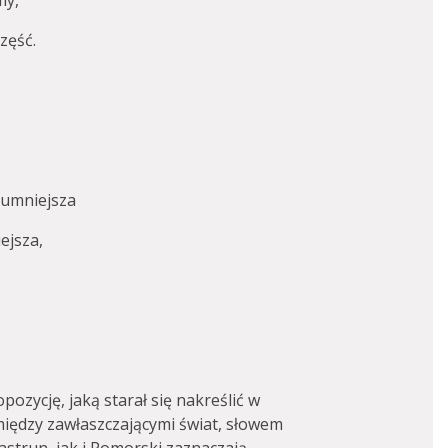
my,
zęść.
 umniejsza
ejsza,
pozycję, jaką starał się nakreślić w
omiędzy zawłaszczającymi świat, słowem