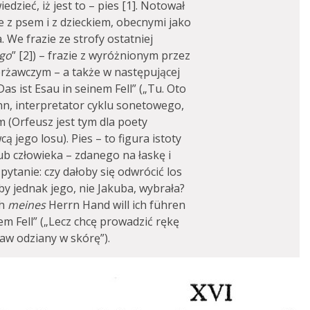
edzieć, iż jest to – pies [1]. Notował
e z psem i z dzieckiem, obecnymi jako
We frazie ze strofy ostatniej
go
” [2]) – frazie z wyróżnionym przez
rżawczym – a także w następującej
Das ist Esau in seinem Fell” („Tu. Oto
nn, interpretator cyklu sonetowego,
m (Orfeusz jest tym dla poety
ą jego losu). Pies – to figura istoty
lub człowieka – zdanego na łaskę i
 pytanie: czy dałoby się odwrócić los
y jednak jego, nie Jakuba, wybrała?
ch
meines
Herrn Hand will ich führen
nem Fell” („Lecz chcę prowadzić rękę
aw odziany w skórę”).