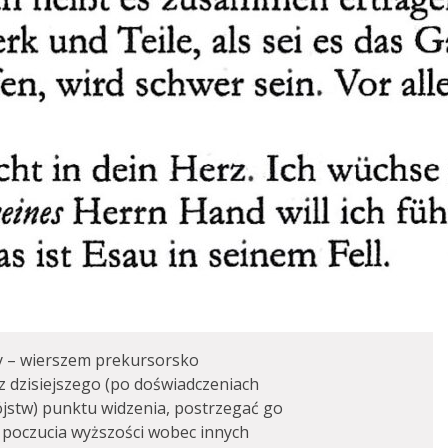
y – wierszem prekursorsko
z dzisiejszego (po doświadczeniach
ójstw) punktu widzenia, postrzegać go
o poczucia wyższości wobec innych