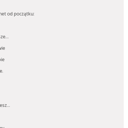
net od początku:
sze…
wie
bie
e.
iesz…