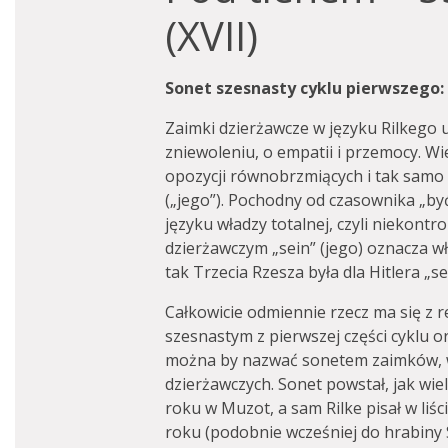
(XVII)
Sonet szesnasty cyklu pierwszego: o
Zaimki dzierżawcze w języku Rilkego u
zniewoleniu, o empatii i przemocy. W
opozycji równobrzmiących i tak samo z
(„jego”). Pochodny od czasownika „być
języku władzy totalnej, czyli niekont
dzierżawczym „sein” (jego) oznacza wł
tak Trzecia Rzesza była dla Hitlera „se
Całkowicie odmiennie rzecz ma się z 
szesnastym z pierwszej części cyklu o
można by nazwać sonetem zaimków, 
dzierżawczych. Sonet powstał, jak wie
roku w Muzot, a sam Rilke pisał w liśc
roku (podobnie wcześniej do hrabiny 