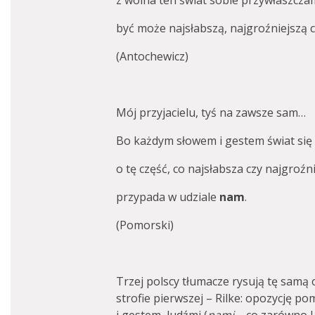
z wolna ten świat sobie przywłaszcza
być może najsłabszą, najgroźniejszą c
(Antochewicz)
Mój przyjacielu, tyś na zawsze sam…
Bo każdym słowem i gestem świat się
o tę część, co najsłabsza czy najgroźni
przypada w udziale
nam
.
(Pomorski)
Trzej polscy tłumacze rysują tę samą o
strofie pierwszej – Rilke: opozycję p