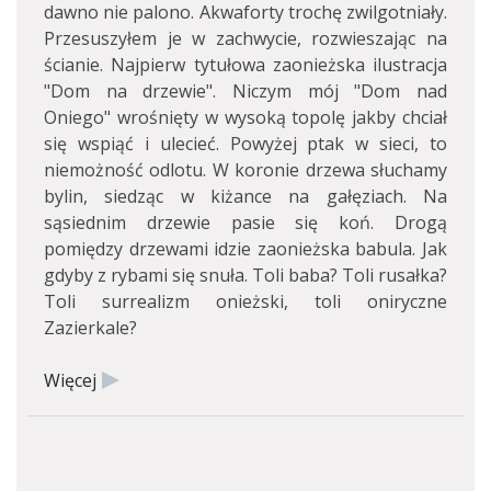
dawno nie palono. Akwaforty trochę zwilgotniały.
Przesuszyłem je w zachwycie, rozwieszając na
ścianie. Najpierw tytułowa zaonieżska ilustracja
"Dom na drzewie". Niczym mój "Dom nad
Oniego" wrośnięty w wysoką topolę jakby chciał
się wspiąć i ulecieć. Powyżej ptak w sieci, to
niemożność odlotu. W koronie drzewa słuchamy
bylin, siedząc w kiżance na gałęziach. Na
sąsiednim drzewie pasie się koń. Drogą
pomiędzy drzewami idzie zaonieżska babula. Jak
gdyby z rybami się snuła. Toli baba? Toli rusałka?
Toli surrealizm onieżski, toli oniryczne
Zazierkale?
Więcej