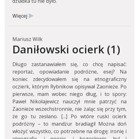
dziadka tu nie było.
Więcej
Mariusz Wilk
Daniłowski ocierk (1)
Długo zastanawiałem się, co chcę napisać:
reportaż, opowiadanie podróżne, esej? Na
koniec zdecydowałem się na etnograficzny
oczierk, którym Rybnikow opisywał Zaonieże. Po
pierwsze, mam wobec niego dług, i to spory:
Paweł Nikołajewicz nauczył mnie patrzyć na
Zaonieże wszechstronnie, nie żaląc się przy tym,
że go tu zesłano. [...] Po wtóre ruski ocierk
podróżny – to mandżur bradiagi! Można doń
włożyć wszystko, co potrzebne na drogę: ironię i
etnografię, i poezję, i bogosłowie, byl i