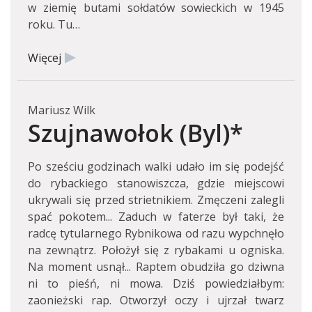
w ziemię butami sołdatów sowieckich w 1945
roku. Tu…
Więcej
Mariusz Wilk
Szujnawołok (Byl)*
Po sześciu godzinach walki udało im się podejść
do rybackiego stanowiszcza, gdzie miejscowi
ukrywali się przed strietnikiem. Zmęczeni zalegli
spać pokotem... Zaduch w faterze był taki, że
radcę tytularnego Rybnikowa od razu wypchnęło
na zewnątrz. Położył się z rybakami u ogniska.
Na moment usnął... Raptem obudziła go dziwna
ni to pieśń, ni mowa. Dziś powiedziałbym:
zaonieżski rap. Otworzył oczy i ujrzał twarz