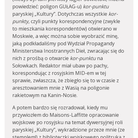
powiedzieć: poligon GUŁAG-u)
kor-punktu
paryskiej „Kultury”. Dotychczas wszystkie
kor-
punkty
, czyli punkty korespondencyjne (zwykle
to mieszkania korespondentów) otwierano w
Moskwie, a więc można sobie wyobrazić minę,
jaką podkładaliśmy pod Wydział Propagandy
Ministerstwa Inostrannych Dieł, zwracając się do
nich z prośbą o otwarcie
kor-punktu
na
Sołowkach. Redaktor miał ubaw po pachy,
korespondując z rosyjskim MID-em w tej
sprawie, zwłaszcza, że zbiegło się to w czasie z
aresztowaniem mnie z Wasią na poligonie
rakietowym na Kanin-Nosie.
A potem bardzo się rozradował, kiedy mu
przywiozłem do Maisons-Laffitte opracowanie
wojskowe po rosyjsku na temat dywersyjnej roli
paryskiej „Kultury”, wykradzione przeze mnie (ze
stemplem!) z biblioteczki wojskowego politruka z