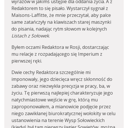
wyrazów w jakimś ustępie dla oddania życia. A z
Redaktorem to się pisało. Wystarczył sygnał z
Maisons-Laffitte, że mnie przeczytał, aby palce
same zatańczyły na klawiszach starej maszynki
do pisania, nadając rytm słowom w kolejnych
Listach z Sołowek
.
Byłem oczami Redaktora w Rosji, dostarczając
mu relacje z rozpadającego się Imperium z
pierwszej ręki.
Dwie cechy Redaktora szczególnie mi
imponowały, jego dziecięca wręcz skłonność do
zabawy oraz niezwykła precyzja w pracy, ba, w
życiu. Tę pierwszą najlepiej charakteryzuje jego
natychmiastowe wejście w grę, którą mu
zaproponowałem, a mianowicie podjęcie przez
niego zawikłanej biurokratycznej wołokity w celu
ustanowienia na terenie Wysp Sołowieckich
(kiedyś był tam pierwszy łagier Sowietów, można