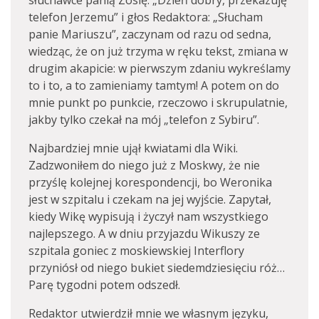
słuchawce panią Zosię: „Dzień dobry, przekazuję
telefon Jerzemu” i głos Redaktora: „Słucham
panie Mariuszu”, zaczynam od razu od sedna,
wiedząc, że on już trzyma w ręku tekst, zmiana w
drugim akapicie: w pierwszym zdaniu wykreślamy
to i to, a to zamieniamy tamtym! A potem on do
mnie punkt po punkcie, rzeczowo i skrupulatnie,
jakby tylko czekał na mój „telefon z Sybiru”.
Najbardziej mnie ujął kwiatami dla Wiki.
Zadzwoniłem do niego już z Moskwy, że nie
przyślę kolejnej korespondencji, bo Weronika
jest w szpitalu i czekam na jej wyjście. Zapytał,
kiedy Wikę wypisują i życzył nam wszystkiego
najlepszego. A w dniu przyjazdu Wikuszy ze
szpitala goniec z moskiewskiej Interflory
przyniósł od niego bukiet siedemdziesięciu róż…
Parę tygodni potem odszedł.
Redaktor utwierdził mnie we własnym języku,