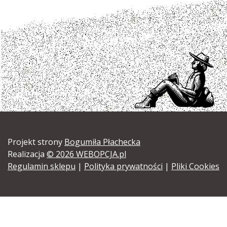
Projekt strony
Bogumiła Płachecka
Realizacja
© 2026 WEBOPCJA.pl
Regulamin sklepu
|
Polityka prywatności
|
Pliki Cookies