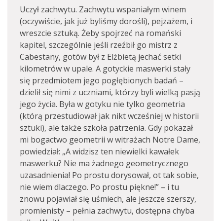
Uczył zachwytu. Zachwytu wspaniałym winem
(oczywiście, jak już byliśmy dorośli), pejzażem, i
wreszcie sztuką. Żeby spojrzeć na romański
kapitel, szczególnie jeśli rzeźbił go mistrz z
Cabestany, gotów był z Elżbietą jechać setki
kilometrów w upale. A gotyckie maswerki stały
się przedmiotem jego pogłębionych badań –
dzielił się nimi z uczniami, którzy byli wielką pasją
jego życia. Była w gotyku nie tylko geometria
(którą przestudiował jak nikt wcześniej w historii
sztuki), ale także szkoła patrzenia. Gdy pokazał
mi bogactwo geometrii w witrażach Notre Dame,
powiedział: „A widzisz ten niewielki kawałek
maswerku? Nie ma żadnego geometrycznego
uzasadnienia! Po prostu dorysował, ot tak sobie,
nie wiem dlaczego. Po prostu piękne!” – i tu
znowu pojawiał się uśmiech, ale jeszcze szerszy,
promienisty – pełnia zachwytu, dostępna chyba