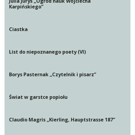
Julia Juryś „Ogród nauk Wojciecha
Karpińskiego”
Ciastka
List do niepoznanego poety (VI)
Borys Pasternak „Czytelnik i pisarz”
Świat w garstce popiołu
Claudio Magris „Kierling, Hauptstrasse 187”