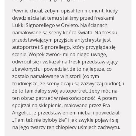
Pewnie chciał, żebym opisał ten moment, kiedy
dwadzieścia lat temu staliśmy przed freskami
Lukki Signorellego w Orvieto. Na ścianach
namalowane są sceny końca świata. Na fresku
przedstawiającym przyjście antychrysta jest
autoportret Signorellego, który przygląda się
scenie. Wojtek zwrócił mi na niego uwagę,
odwrócił się i wskazał na fresk przedstawiający
zbawionych, i powiedział, że to najlepsze, co
zostało namalowane w historii (co tym
trudniejsze, że sceny z raju są zazwyczaj nudne), i
że to tam dałby swój autoportret, żeby móc na
ten obraz patrzeć w nieskończoność. A potem
spojrzał na sklepienie, malowane przez Fra
Angelico, z przedstawieniem nieba, i powiedział:
„Tam też nie byłoby źle” i jak zwykle pojawił się
na jego twarzy ten chłopięcy uśmiech zachwytu.