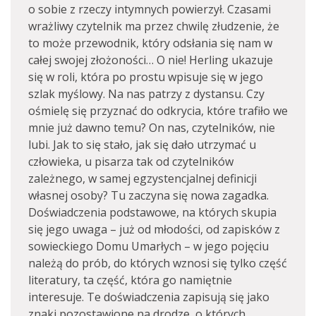
o sobie z rzeczy intymnych powierzył. Czasami
wrażliwy czytelnik ma przez chwilę złudzenie, że
to może przewodnik, który odsłania się nam w
całej swojej złożoności… O nie! Herling ukazuje
się w roli, która po prostu wpisuje się w jego
szlak myślowy. Na nas patrzy z dystansu. Czy
ośmielę się przyznać do odkrycia, które trafiło we
mnie już dawno temu? On nas, czytelników, nie
lubi. Jak to się stało, jak się dało utrzymać u
człowieka, u pisarza tak od czytelników
zależnego, w samej egzystencjalnej definicji
własnej osoby? Tu zaczyna się nowa zagadka.
Doświadczenia podstawowe, na których skupia
się jego uwaga – już od młodości, od zapisków z
sowieckiego Domu Umarłych – w jego pojęciu
należą do prób, do których wznosi się tylko część
literatury, ta część, która go namiętnie
interesuje. Te doświadczenia zapisują się jako
znaki pozostawione na drodze, o których