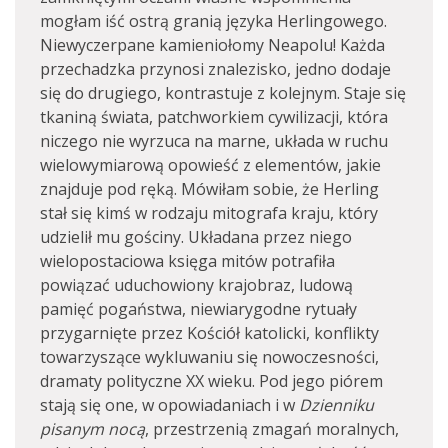
mogłam iść ostrą granią języka Herlingowego.
Niewyczerpane kamieniołomy Neapolu! Każda
przechadzka przynosi znalezisko, jedno dodaje
się do drugiego, kontrastuje z kolejnym. Staje się
tkaniną świata, patchworkiem cywilizacji, która
niczego nie wyrzuca na marne, układa w ruchu
wielowymiarową opowieść z elementów, jakie
znajduje pod ręką. Mówiłam sobie, że Herling
stał się kimś w rodzaju mitografa kraju, który
udzielił mu gościny. Układana przez niego
wielopostaciowa księga mitów potrafiła
powiązać uduchowiony krajobraz, ludową
pamięć pogaństwa, niewiarygodne rytuały
przygarnięte przez Kościół katolicki, konflikty
towarzyszące wykluwaniu się nowoczesności,
dramaty polityczne XX wieku. Pod jego piórem
stają się one, w opowiadaniach i w
Dzienniku
pisanym nocą
, przestrzenią zmagań moralnych,