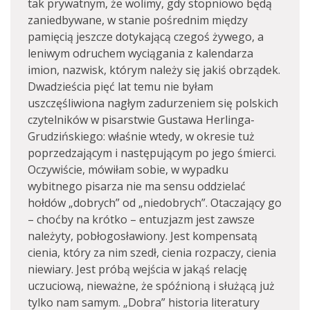
tak prywatnym, że wolimy, gdy stopniowo będą
zaniedbywane, w stanie pośrednim między
pamięcią jeszcze dotykającą czegoś żywego, a
leniwym odruchem wyciągania z kalendarza
imion, nazwisk, którym należy się jakiś obrządek.
Dwadzieścia pięć lat temu nie byłam
uszczęśliwiona nagłym zadurzeniem się polskich
czytelników w pisarstwie Gustawa Herlinga-
Grudzińskiego: właśnie wtedy, w okresie tuż
poprzedzającym i następującym po jego śmierci.
Oczywiście, mówiłam sobie, w wypadku
wybitnego pisarza nie ma sensu oddzielać
hołdów „dobrych” od „niedobrych”. Otaczający go
– choćby na krótko – entuzjazm jest zawsze
należyty, pobłogosławiony. Jest kompensatą
cienia, który za nim szedł, cienia rozpaczy, cienia
niewiary. Jest próbą wejścia w jakąś relację
uczuciową, nieważne, że spóźnioną i służącą już
tylko nam samym. „Dobra” historia literatury