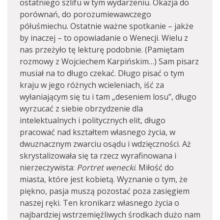
ostatniego szlifu w tym wydarzeniu. Okazja do
porównań, do porozumiewawczego
półuśmiechu. Ostatnie ważne spotkanie – jakże
by inaczej – to opowiadanie o Wenecji. Wielu z
nas przeżyło tę lekturę podobnie. (Pamiętam
rozmowy z Wojciechem Karpińskim…) Sam pisarz
musiał na to długo czekać. Długo pisać o tym
kraju w jego różnych wcieleniach, iść za
wyłaniającym się tu i tam „deseniem losu”, długo
wyrzucać z siebie obrzydzenie dla
intelektualnych i politycznych elit, długo
pracować nad kształtem własnego życia, w
dwuznacznym zwarciu osądu i wdzięczności. Aż
skrystalizowała się ta rzecz wyrafinowana i
nierzeczywista:
Portret wenecki
. Miłość do
miasta, które jest kobietą. Wyznanie o tym, że
piękno, pasja muszą pozostać poza zasięgiem
naszej ręki. Ten kronikarz własnego życia o
najbardziej wstrzemięźliwych środkach dużo nam