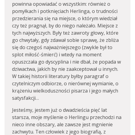
powinna opowiadać o wszystkim: również o
pomyłkach i potknięciach Herlinga, o trudności
przedzierania się na miejsce, o którym wiedział
czy też pragnął, by do niego należało. Miejsce z
tych najwyższych. Były też zawroty głowy, które
go chwytały, gdy zdawał sobie sprawę, że zbliża
się do czegoś najważniejszego (zwykle był to
splot miłość-śmierć) i wtedy na moment
opuszczała go dyscyplina i nie dbał, że popada w
dziwactwa, jakich by nie zaakceptował u innych.
W takiej historii literatury byłby paragraf o
czytelniczym odbiorze, o nierównej wymianie, o
krążeniu wielkoduszności pisarza i jego małych
satysfakcji…
Jesteśmy, jestem już o dwadzieścia pięć lat
starsza, moje myślenie o Herlingu przechodzi na
nieco inne obszary, ale zawsze jest mgnienie
zachwytu. Ten człowiek z jego biografią, z