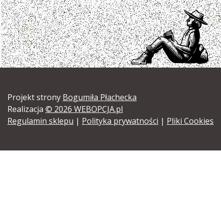
Projekt strony
Bogumiła Płachecka
Realizacja
© 2026 WEBOPCJA.pl
Regulamin sklepu
|
Polityka prywatności
|
Pliki Cookies