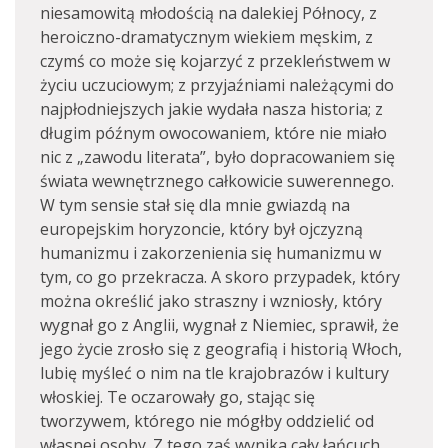
niesamowitą młodością na dalekiej Północy, z
heroiczno-dramatycznym wiekiem męskim, z
czymś co może się kojarzyć z przekleństwem w
życiu uczuciowym; z przyjaźniami należącymi do
najpłodniejszych jakie wydała nasza historia; z
długim późnym owocowaniem, które nie miało
nic z „zawodu literata”, było dopracowaniem się
świata wewnętrznego całkowicie suwerennego.
W tym sensie stał się dla mnie gwiazdą na
europejskim horyzoncie, który był ojczyzną
humanizmu i zakorzenienia się humanizmu w
tym, co go przekracza. A skoro przypadek, który
można określić jako straszny i wzniosły, który
wygnał go z Anglii, wygnał z Niemiec, sprawił, że
jego życie zrosło się z geografią i historią Włoch,
lubię myśleć o nim na tle krajobrazów i kultury
włoskiej. Te oczarowały go, stając się
tworzywem, którego nie mógłby oddzielić od
własnej osoby. Z tego zaś wynika cały łańcuch