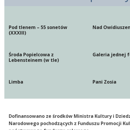
Pod tlenem – 55 sonetów
Nad Owidiuszem
(XXXIII)
Środa Popielcowa z
Galeria jednej f
Lebensteinem (w tle)
Limba
Pani Zosia
Dofinansowano ze środków Ministra Kultury i Dzied
Narodowego pochodzących z Funduszu Promocji Kul