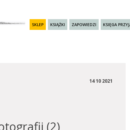
SKLEP
KSIĄŻKI
ZAPOWIEDZI
KSIĘGA PRZY
14 10 2021
otografii (2)