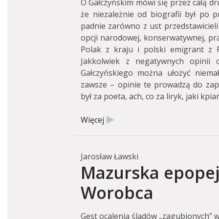
O Gałczyńskim mówi się przez całą dr
że niezależnie od biografii był po p
padnie zarówno z ust przedstawicieli 
opcji narodowej, konserwatywnej, praw
Polak z kraju i polski emigrant z
Jakkolwiek z negatywnych opinii o
Gałczyńskiego można ułożyć niemał
zawsze – opinie te prowadzą do zapr
był za poeta, ach, co za liryk, jaki kpiar
Więcej
Jarosław Ławski
Mazurska epopeja
Worobca
Gest ocalenia śladów „zagubionych” wi