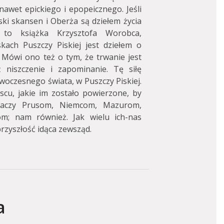
awet epickiego i epopeicznego. Jeśli
ki skansen i Oberża są dziełem życia
to książka Krzysztofa Worobca,
kach Puszczy Piskiej jest dziełem o
. Mówi ono też o tym, że trwanie jest
iż niszczenie i zapominanie. Tę siłę
woczesnego świata, w Puszczy Piskiej.
cu, jakie im zostało powierzone, by
znaczy Prusom, Niemcom, Mazurom,
om; nam również. Jak wielu ich-nas
przyszłość idąca zewsząd.
a