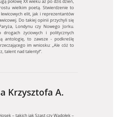
ugą połowę XX wieku aż po dziś dzień,
rostu wielkim poetą. Stwierdzenie to
lewicowych elit, jak i reprezentantów
icowej. Do takiej opinii przychyli się
 Paryża, Londynu czy Nowego Jorku.
 drogach życiowych i politycznych
ą antologię, to zawsze - podkreślę
zeczającego im wniosku: „Ale cóż to
z, talent nad talenty!”.
 Krzysztofa A.
osek – takich jak Szast czy Wądołek –