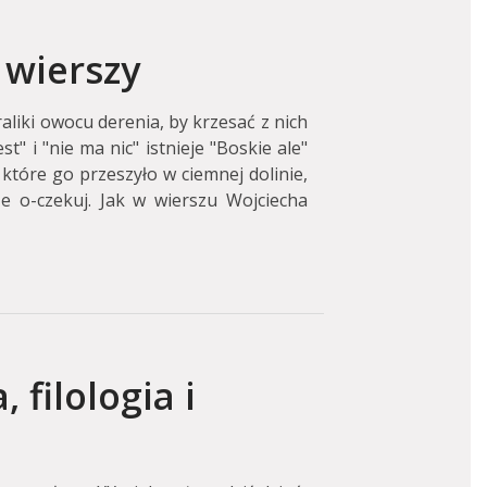
 wierszy
liki owocu derenia, by krzesać z nich
t" i "nie ma nic" istnieje "Boskie ale"
 które go przeszyło w ciemnej dolinie,
że o-czekuj. Jak w wierszu Wojciecha
, filologia i