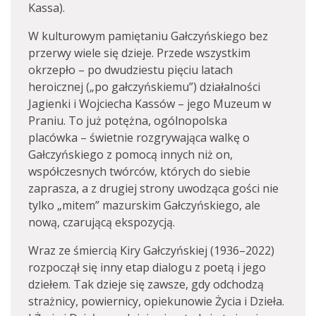
Kassa).
W kulturowym pamiętaniu Gałczyńskiego bez
przerwy wiele się dzieje. Przede wszystkim
okrzepło – po dwudziestu pięciu latach
heroicznej („po gałczyńskiemu”) działalności
Jagienki i Wojciecha Kassów – jego Muzeum w
Praniu. To już potężna, ogólnopolska
placówka – świetnie rozgrywająca walkę o
Gałczyńskiego z pomocą innych niż on,
współczesnych twórców, których do siebie
zaprasza, a z drugiej strony uwodząca gości nie
tylko „mitem” mazurskim Gałczyńskiego, ale
nową, czarującą ekspozycją.
Wraz ze śmiercią Kiry Gałczyńskiej (1936–2022)
rozpoczął się inny etap dialogu z poetą i jego
dziełem. Tak dzieje się zawsze, gdy odchodzą
strażnicy, powiernicy, opiekunowie Życia i Dzieła.