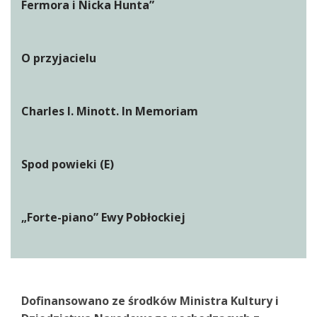
Fermora i Nicka Hunta”
O przyjacielu
Charles I. Minott. In Memoriam
Spod powieki (E)
„Forte-piano” Ewy Pobłockiej
Dofinansowano ze środków Ministra Kultury i