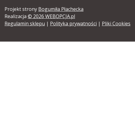
Projekt strony
Bogumiła Płachecka
Realizacja
© 2026 WEBOPCJA.pl
Regulamin sklepu
|
Polityka prywatności
|
Pliki Cookies