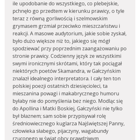
ile upodobanie do wszystkiego, co plebejskie,
pchnęło go przedtem w kierunku prawicy, o tyle
teraz z równą gorliwością i szelmowskim
grymasem grzmiał przeciwko mieszczaństwu i
reakcji. A masowe audytorium, jakie sobie zyskał,
było dużo większe niż to, jakiego się mógł
spodziewać przy poprzednim zaangażowaniu po
stronie prawicy. Codzienny język ze wszystkimi
swymi ironicznymi skrótami, który tak pociągał
niektórych poetów Skamandra, w Gałczyńskim
znalazł idealnego interpretatora. I cały ten ton
polskiej poezji ostatnich dziesięcioleci, ta
mieszanina powagi i makabrycznego humoru
byłaby nie do pomyślenia bez niego. Modląc się
do Apollina i Matki Boskiej, Gałczyński nie tylko
był błaznem; sam sobie przypisywał rolę
średniowiecznego kuglarza Najświętszej Panny,
człowieka słabego, pijaczyny, wagabundy
rzuconego w świat obcy prawdziwym