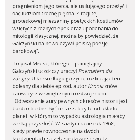
pragnieniom jego serca, ale usiłującego przeżyć i
dać ludziom trochę piękna. Z racji tej
groteskowej mieszaniny poetyckich kostiumów
wziętych z różnych epok oraz upodobania do
mitologii klasycznej, można by powiedzieć, że
Gałczyński na nowo ożywił polską poezję
barokową”.
To pisał Miłosz, którego – pamiętajmy –
Gałczyński uczcił czy uraczył
Poematem dla
zdrajcy
. U kresu długiego życia, rozliczając ten
bolesny dla siebie epizod, autor
Kronik
znów
zauważył z wewnętrznym rozdwojeniem:
„Odtworzenie aury pewnych okresów historii jest
bardzo trudne. Być może zależy to od układu
planet, w którym to wypadku astrologia miałaby
wielką przyszłość. W każdym razie rok 1968,
kiedy prawie równocześnie na dwóch
kontynentach zaczęły się dziwne rewolty,