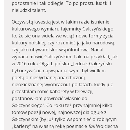
pozostanie i tak odległe. To po prostu ludzki i
nieludzki talent.
Oczywistą kwestią jest w takim razie istnienie
kulturowego wymiaru tajemnicy Gałczyńskiego:
to, że się ona wciela we wciąż nowe formy życia
kultury polskiej, czy rozumieć ją jako narodową,
czy jako obywatelsko-wspólnotową. Nadal
wypada mówić Gałczyńskim. Tak, na przykład, jak
w 2016 roku Olga Lipińska: „Jednak Gałczyński
był oczywiście najwspanialszym, był wielkim
poetą o niesłychanej anarchicznej,
nieokiełznanej wyobraźni. I po latach, kiedy już
przestałam robić kabarety w telewizji,
postanowiłam powrócić właśnie do
Gałczyńskiego”. Co roku też przynajmniej kilka
tomów poezji nowej, najnowszej dialoguje z
Gałczyńskim (by już tylko wspomnieć o robiącym
„karierę” na własną rękę poemacie
Ba!
Wojciecha