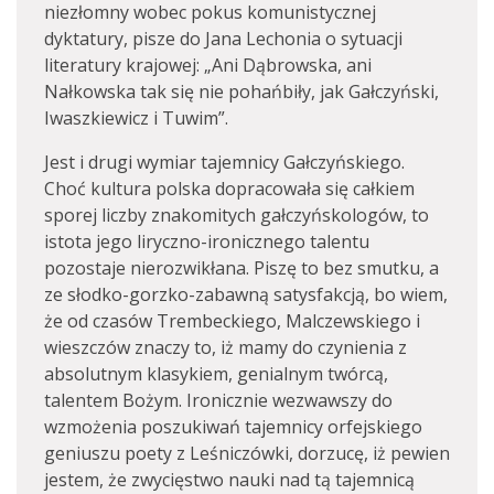
niezłomny wobec pokus komunistycznej
dyktatury, pisze do Jana Lechonia o sytuacji
literatury krajowej: „Ani Dąbrowska, ani
Nałkowska tak się nie pohańbiły, jak Gałczyński,
Iwaszkiewicz i Tuwim”.
Jest i drugi wymiar tajemnicy Gałczyńskiego.
Choć kultura polska dopracowała się całkiem
sporej liczby znakomitych gałczyńskologów, to
istota jego liryczno-ironicznego talentu
pozostaje nierozwikłana. Piszę to bez smutku, a
ze słodko-gorzko-zabawną satysfakcją, bo wiem,
że od czasów Trembeckiego, Malczewskiego i
wieszczów znaczy to, iż mamy do czynienia z
absolutnym klasykiem, genialnym twórcą,
talentem Bożym. Ironicznie wezwawszy do
wzmożenia poszukiwań tajemnicy orfejskiego
geniuszu poety z Leśniczówki, dorzucę, iż pewien
jestem, że zwycięstwo nauki nad tą tajemnicą