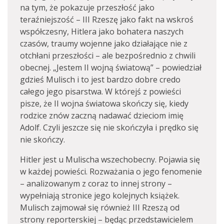
na tym, że pokazuje przeszłość jako
teraźniejszość – III Rzeszę jako fakt na wskroś
współczesny, Hitlera jako bohatera naszych
czasów, traumy wojenne jako działające nie z
otchłani przeszłości – ale bezpośrednio z chwili
obecnej. „Jestem II wojną światową” – powiedział
gdzieś Mulisch i to jest bardzo dobre credo
całego jego pisarstwa. W którejś z powieści
pisze, że II wojna światowa skończy się, kiedy
rodzice znów zaczną nadawać dzieciom imię
Adolf. Czyli jeszcze się nie skończyła i prędko się
nie skończy.
Hitler jest u Mulischa wszechobecny. Pojawia się
w każdej powieści. Rozważania o jego fenomenie
– analizowanym z coraz to innej strony –
wypełniają stronice jego kolejnych książek.
Mulisch zajmował się również III Rzeszą od
strony reporterskiej – będąc przedstawicielem