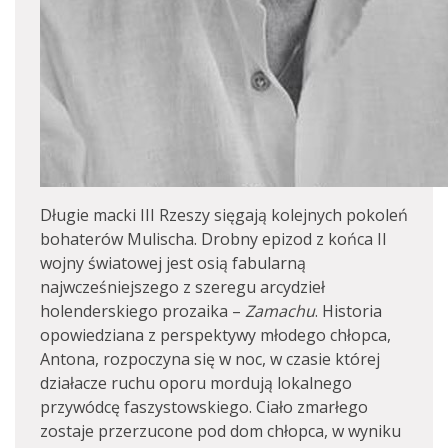
Długie macki III Rzeszy sięgają kolejnych pokoleń
bohaterów Mulischa. Drobny epizod z końca II
wojny światowej jest osią fabularną
najwcześniejszego z szeregu arcydzieł
holenderskiego prozaika –
Zamachu
. Historia
opowiedziana z perspektywy młodego chłopca,
Antona, rozpoczyna się w noc, w czasie której
działacze ruchu oporu mordują lokalnego
przywódcę faszystowskiego. Ciało zmarłego
zostaje przerzucone pod dom chłopca, w wyniku