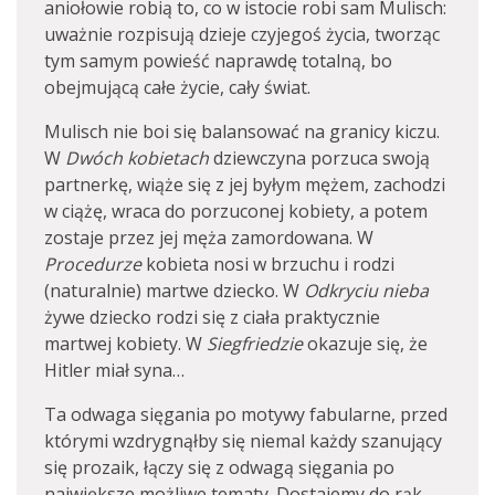
aniołowie robią to, co w istocie robi sam Mulisch:
uważnie rozpisują dzieje czyjegoś życia, tworząc
tym samym powieść naprawdę totalną, bo
obejmującą całe życie, cały świat.
Mulisch nie boi się balansować na granicy kiczu.
W
Dwóch kobietach
dziewczyna porzuca swoją
partnerkę, wiąże się z jej byłym mężem, zachodzi
w ciążę, wraca do porzuconej kobiety, a potem
zostaje przez jej męża zamordowana. W
Procedurze
kobieta nosi w brzuchu i rodzi
(naturalnie) martwe dziecko. W
Odkryciu nieba
żywe dziecko rodzi się z ciała praktycznie
martwej kobiety. W
Siegfriedzie
okazuje się, że
Hitler miał syna…
Ta odwaga sięgania po motywy fabularne, przed
którymi wzdrygnąłby się niemal każdy szanujący
się prozaik, łączy się z odwagą sięgania po
największe możliwe tematy. Dostajemy do rąk