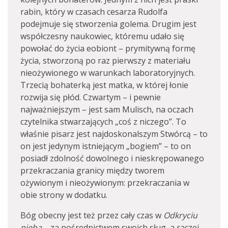
rabin, który w czasach cesarza Rudolfa
podejmuje się stworzenia golema. Drugim jest
współczesny naukowiec, któremu udało się
powołać do życia eobiont – prymitywną formę
życia, stworzoną po raz pierwszy z materiału
nieożywionego w warunkach laboratoryjnych.
Trzecią bohaterką jest matka, w której łonie
rozwija się płód. Czwartym – i pewnie
najważniejszym – jest sam Mulisch, na oczach
czytelnika stwarzających „coś z niczego”. To
właśnie pisarz jest najdoskonalszym Stwórcą – to
on jest jedynym istniejącym „bogiem” – to on
posiadł zdolność dowolnego i nieskrępowanego
przekraczania granicy między tworem
ożywionym i nieożywionym: przekraczania w
obie strony w dodatku.
Bóg obecny jest też przez cały czas w
Odkryciu
nieba
– za pośrednictwem swoich sług, a raczej