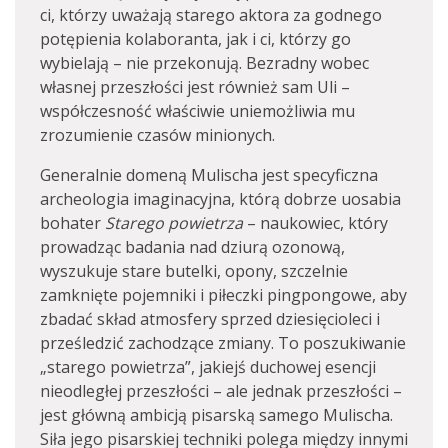
ci, którzy uważają starego aktora za godnego
potępienia kolaboranta, jak i ci, którzy go
wybielają – nie przekonują. Bezradny wobec
własnej przeszłości jest również sam Uli –
współczesność właściwie uniemożliwia mu
zrozumienie czasów minionych.
Generalnie domeną Mulischa jest specyficzna
archeologia imaginacyjna, którą dobrze uosabia
bohater
Starego powietrza
– naukowiec, który
prowadząc badania nad dziurą ozonową,
wyszukuje stare butelki, opony, szczelnie
zamknięte pojemniki i piłeczki pingpongowe, aby
zbadać skład atmosfery sprzed dziesięcioleci i
prześledzić zachodzące zmiany. To poszukiwanie
„starego powietrza”, jakiejś duchowej esencji
nieodległej przeszłości – ale jednak przeszłości –
jest główną ambicją pisarską samego Mulischa.
Siła jego pisarskiej techniki polega między innymi