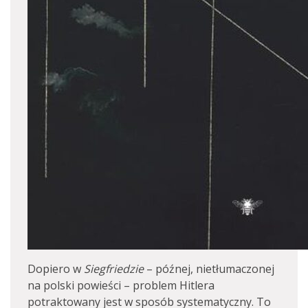
Dopiero w
Siegfriedzie
– późnej, nietłumaczonej
na polski powieści – problem Hitlera
potraktowany jest w sposób systematyczny. To