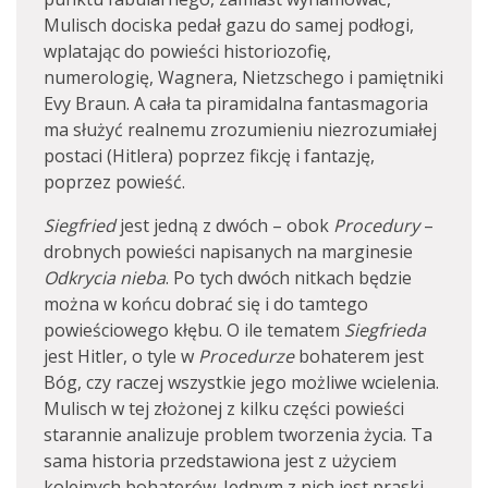
Mulisch dociska pedał gazu do samej podłogi,
wplatając do powieści historiozofię,
numerologię, Wagnera, Nietzschego i pamiętniki
Evy Braun. A cała ta piramidalna fantasmagoria
ma służyć realnemu zrozumieniu niezrozumiałej
postaci (Hitlera) poprzez fikcję i fantazję,
poprzez powieść.
Siegfried
jest jedną z dwóch – obok
Procedury
–
drobnych powieści napisanych na marginesie
Odkrycia nieba
. Po tych dwóch nitkach będzie
można w końcu dobrać się i do tamtego
powieściowego kłębu. O ile tematem
Siegfrieda
jest Hitler, o tyle w
Procedurze
bohaterem jest
Bóg, czy raczej wszystkie jego możliwe wcielenia.
Mulisch w tej złożonej z kilku części powieści
starannie analizuje problem tworzenia życia. Ta
sama historia przedstawiona jest z użyciem
kolejnych bohaterów. Jednym z nich jest praski