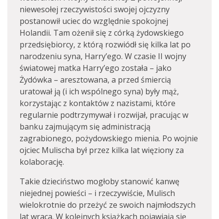
niewesołej rzeczywistości swojej ojczyzny
postanowił uciec do względnie spokojnej
Holandii. Tam ożenił się z córką żydowskiego
przedsiębiorcy, z którą rozwiódł się kilka lat po
narodzeniu syna, Harry’ego. W czasie II wojny
światowej matka Harry’ego została – jako
Żydówka – aresztowana, a przed śmiercią
uratował ją (i ich wspólnego syna) były mąż,
korzystając z kontaktów z nazistami, które
regularnie podtrzymywał i rozwijał, pracując w
banku zajmującym się administracją
zagrabionego, pożydowskiego mienia. Po wojnie
ojciec Mulischa był przez kilka lat więziony za
kolaborację.
Takie dzieciństwo mogłoby stanowić kanwę
niejednej powieści – i rzeczywiście, Mulisch
wielokrotnie do przeżyć ze swoich najmłodszych
lat wraca. W kolejnych książkach pojawiają się