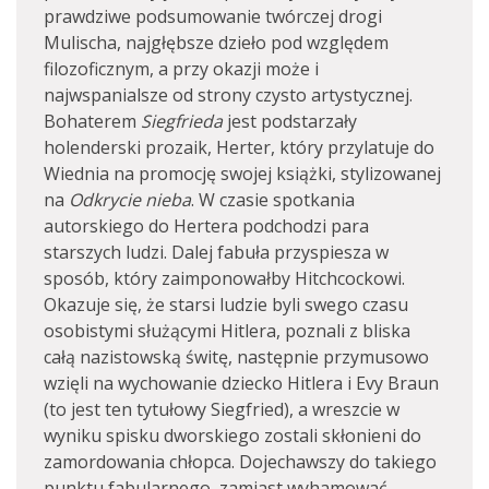
prawdziwe podsumowanie twórczej drogi
Mulischa, najgłębsze dzieło pod względem
filozoficznym, a przy okazji może i
najwspanialsze od strony czysto artystycznej.
Bohaterem
Siegfrieda
jest podstarzały
holenderski prozaik, Herter, który przylatuje do
Wiednia na promocję swojej książki, stylizowanej
na
Odkrycie nieba
. W czasie spotkania
autorskiego do Hertera podchodzi para
starszych ludzi. Dalej fabuła przyspiesza w
sposób, który zaimponowałby Hitchcockowi.
Okazuje się, że starsi ludzie byli swego czasu
osobistymi służącymi Hitlera, poznali z bliska
całą nazistowską świtę, następnie przymusowo
wzięli na wychowanie dziecko Hitlera i Evy Braun
(to jest ten tytułowy Siegfried), a wreszcie w
wyniku spisku dworskiego zostali skłonieni do
zamordowania chłopca. Dojechawszy do takiego
punktu fabularnego, zamiast wyhamować,