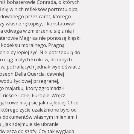
niż bohaterowie Conrada, o których
 się w nich refleksów portretu ojca,
ladowanego przez carat, którego
zy własne rękopisy, i konstatował:
 odwaga w zmierzeniu się z nią i
aterowie Magrisa nie ponoszą klęski,
y kodeksu moralnego. Pragną
nie by lepiej żyć. Nie potrzebują do
 to ciąg małych kroków, drobnych
, potrafiących jednak wybić świat z
Joseph Della Quercia, dawniej
owodu życiowej przegranej,
o majątku, który zgromadził
rieście i całej Europie. Wręcz
jątkowe mają się jak najlepiej. Chce
 którego życie uzależnione było od
ia dokumentów własnym imieniem i
 „jak zdejmuje się ubranie
dwiesza do szafy. Czy tak wygląda