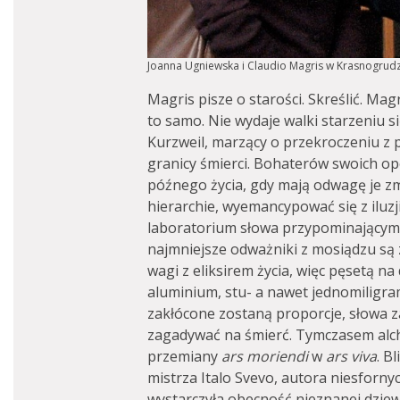
Joanna Ugniewska i Claudio Magris w Krasnogrudz
Magris pisze o starości. Skreślić. Magri
to samo. Nie wydaje walki starzeniu s
Kurzweil, marzący o przekroczeniu z
granicy śmierci. Bohaterów swoich op
późnego życia, gdy mają odwagę je z
hierarchie, wyemancypować się z iluzji
laboratorium słowa przypominającym
najmniejsze odważniki z mosiądzu są 
wagi z eliksirem życia, więc pęsetą na d
aluminium, stu- a nawet jednomiligra
zakłócone zostaną proporcje, słowa z
zagadywać na śmierć. Tymczasem alc
przemiany
ars moriendi
w
ars viva
. B
mistrza Italo Svevo, autora niesforny
wystarczyła obecność nieznanej dzie