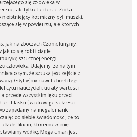
arzejącego się człowieka w
czne, ale tylko tu i teraz. Znika
o nieistniejący kosmiczny pył, muszki,
szące się w powietrzu, ale których
as, jak na zboczach Czomolungmy.
ak to się robi i ciągle
fabrykę sztucznej energii
u człowieka. Udajemy, że na tym
iała o tym, że sztuką jest zejście z
waną. Gdybyśmy nawet chcieli tego
eficytu nauczycieli, utraty wartości
 a przede wszystkim lęku przed
h do blasku światowego sukcesu.
atwo zapadamy na megalomanię.
czając do siebie świadomości, że to
z alkoholikiem, któremu w imię
u stawiamy wódkę. Megaloman jest