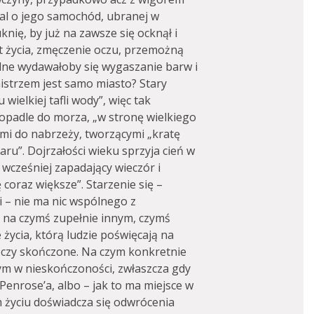
mal o jego samochód, ubranej w
nię, by już na zawsze się ocknął i
at życia, zmęczenie oczu, przemożną
lne wydawałoby się wygaszanie barw i
istrzem jest samo miasto? Stary
wielkiej tafli wody”, więc tak
opadle do morza, „w stronę wielkiego
ymi do nabrzeży, tworzącymi „kratę
aru”. Dojrzałości wieku sprzyja cień w
wcześniej zapadający wieczór i
 coraz większe”. Starzenie się –
 – nie ma nic wspólnego z
o na czymś zupełnie innym, czymś
życia, którą ludzie poświęcają na
eczy skończone. Na czym konkretnie
ym w nieskończoności, zwłaszcza gdy
Penrose’a, albo – jak to ma miejsce w
życiu doświadcza się odwrócenia