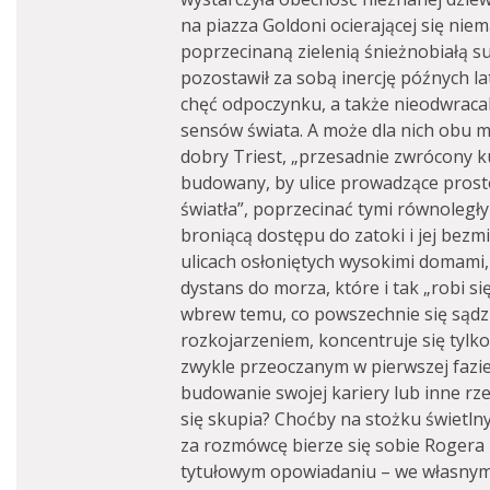
na piazza Goldoni ocierającej się nie
poprzecinaną zielenią śnieżnobiałą suk
pozostawił za sobą inercję późnych l
chęć odpoczynku, a także nieodwraca
sensów świata. A może dla nich obu m
dobry Triest, „przesadnie zwrócony ku 
budowany, by ulice prowadzące prost
światła”, poprzecinać tymi równoległ
broniącą dostępu do zatoki i jej bezmi
ulicach osłoniętych wysokimi domami, 
dystans do morza, które i tak „robi się
wbrew temu, co powszechnie się sądzi
rozkojarzeniem, koncentruje się tylk
zwykle przeoczanym w pierwszej fazie 
budowanie swojej kariery lub inne rz
się skupia? Choćby na stożku świetln
za rozmówcę bierze się sobie Rogera 
tytułowym opowiadaniu – we własnym 