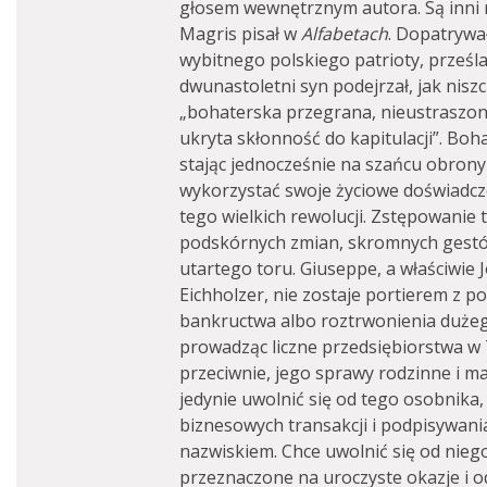
głosem wewnętrznym autora. Są inni 
Magris pisał w
Alfabetach
. Dopatrywał
wybitnego polskiego patrioty, prześ
dwunastoletni syn podejrzał, jak niszc
„bohaterska przegrana, nieustraszona
ukryta skłonność do kapitulacji”. Boh
stając jednocześnie na szańcu obron
wykorzystać swoje życiowe doświadcze
tego wielkich rewolucji. Zstępowanie
podskórnych zmian, skromnych gestów
utartego toru. Giuseppe, a właściwie 
Eichholzer, nie zostaje portierem z p
bankructwa albo roztrwonienia dużeg
prowadząc liczne przedsiębiorstwa w T
przeciwnie, jego sprawy rodzinne i ma
jedynie uwolnić się od tego osobnika,
biznesowych transakcji i podpisywan
nazwiskiem. Chce uwolnić się od niego
przeznaczone na uroczyste okazje i o