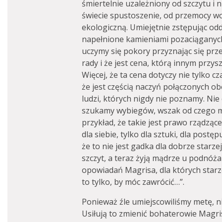
śmiertelnie uzależniony od szczytu i
świecie spustoszenie, od przemocy w
ekologiczną. Umiejętnie zstępując od
napełnione kamieniami pozaciąganych 
uczymy się pokory przyznając się prz
rady i że jest cena, którą innym przysz
Więcej, że ta cena dotyczy nie tylko cz
że jest częścią naczyń połączonych o
ludzi, których nigdy nie poznamy. Nie
szukamy wybiegów, wszak od czego m
przykład, że takie jest prawo rządzące
dla siebie, tylko dla sztuki, dla postę
że to nie jest gadka dla dobrze starzeją
szczyt, a teraz żyją mądrze u podnóż
opowiadań Magrisa, dla których star
to tylko, by móc zawrócić…”.
Ponieważ źle umiejscowiliśmy metę, ni
Usiłują to zmienić bohaterowie Magris