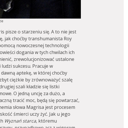
ie
s pisze o starzeniu się. A to nie jest
ię, jak choćby transhumanista Roy
 pomocą nowoczesnej technologii
owieści dogania w tych chwilach ich
mienić, zrewolucjonizować ustalone
 ludzi sukcesu. Pracuje w
 dawną aptekę, w której choćby
zbyt ciężkie by zrównoważyć szalę
rugiej szali kładzie się listki
mowe. O jedną uncję za dużo, a
aczną tracić moc, będą się powtarzać,
hemia słowa Magrisa jest procesem
liskość śmierci uczy żyć. Jak u jego
ch
Wyznań starca
, któremu
wczyny, przypadkowo acz z wigorem