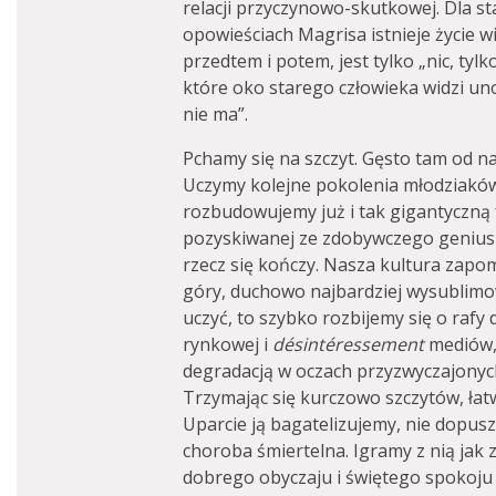
relacji przyczynowo-skutkowej. Dla st
opowieściach Magrisa istnieje życie wie
przedtem i potem, jest tylko „nic, tylk
które oko starego człowieka widzi uno
nie ma”.
Pchamy się na szczyt. Gęsto tam od n
Uczymy kolejne pokolenia młodziaków j
rozbudowujemy już i tak gigantyczną 
pozyskiwanej ze zdobywczego geniusz
rzecz się kończy. Nasza kultura zapomn
góry, duchowo najbardziej wysublimo
uczyć, to szybko rozbijemy się o rafy d
rynkowej i
désintéressement
mediów,
degradacją w oczach przyzwyczajonyc
Trzymając się kurczowo szczytów, ł
Uparcie ją bagatelizujemy, nie dopusz
choroba śmiertelna. Igramy z nią jak 
dobrego obyczaju i świętego spokoj