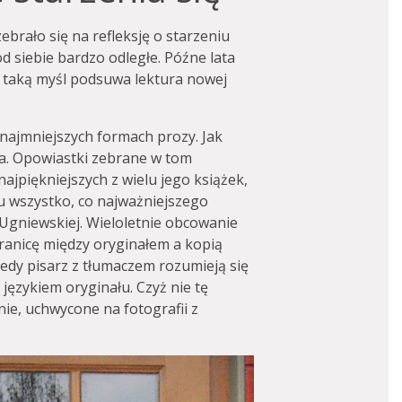
ebrało się na refleksję o starzeniu
od siebie bardzo odległe. Późne lata
j taką myśl podsuwa lektura nowej
najmniejszych formach prozy. Jak
wa. Opowiastki zebrane w tom
najpiękniejszych z wielu jego książek,
u wszystko, co najważniejszego
 Ugniewskiej. Wieloletnie obcowanie
granicę między oryginałem a kopią
iedy pisarz z tłumaczem rozumieją się
 językiem oryginału. Czyż nie tę
nie, uchwycone na fotografii z