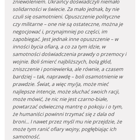
zniewoleniem. Ukraińcy doświadczyli niemało
solidarności w świecie. Za mało jednak, by nie
czuli się osamotnieni. Opuszczenie polityczne
czy militarne – one nie są ostateczne, można je
negocjować i, przynajmniej po części, im
zapobiegać. Jest jednak inne opuszczenie – w
inności bycia ofiarą, a co za tym idzie, w
samotności doświadczenia prawdy o przemocy i
wojnie. Boli śmierć najbliższych, bolą głód,
zniszczenie i poniewierka, ale równie, a czasem
bardziej – tak, naprawdę – boli osamotnienie w
prawdzie. Świat, a więc my/ja, może mieć
najlepsze intencje, może słuchać swoich racji,
może mówić, że nic nie jest czarno-białe,
powtarzać odwieczną mantrę o pokoju i o tym,
że humaniści powinni trzymać się z dala od
broni… I nawet przez myśl mu nie przejdzie, że
może tym ranić ofiary wojny, pogłębiając ich
samotność.