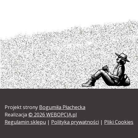
Projekt strony
Bogumiła Płachecka
Realizacja
© 2026 WEBOPCJA.pl
Regulamin sklepu
|
Polityka prywatności
|
Pliki Cookies