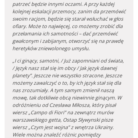
patrzeć będzie innymi oczami. A przy każdej
kolejnej eskalacji przemocy, zanim da przemówić
swoim racjom, będzie się starał wsłuchać w głos
ofiary. Może to najwięcej, co możemy zrobić dla
przełamania ich samotności – dać przemówić
gwałconym i zabijanym, otworzyć się na prawdę
heretyków zniewolonego umysłu.
„I ci ginący, samotni, / Już zapomniani od świata,
/ Język nasz stał się im obcy / Jak język dawnej
planety”. Jeszcze nie wszystko stracone. Jeszcze
możemy zawalczyć o to, by ich język stał się dla
nas zrozumiały. A tym samym zmienił naszą
mowę, tak dotkliwie obcą niewinnie ginącym. W
odróżnieniu od Czesława Miłosza, który pisał
wiersz „Campo di Fiori” na zewnątrz murów
warszawskiego getta, Ostap Sływynski pisze
wiersz „Czym jest wojna” z wnętrza Ukrainy.
Wiele można znaleźć różnic pomiędzy