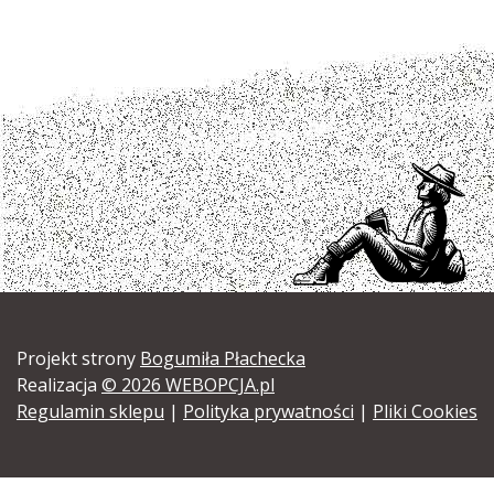
Projekt strony
Bogumiła Płachecka
Realizacja
© 2026 WEBOPCJA.pl
Regulamin sklepu
|
Polityka prywatności
|
Pliki Cookies