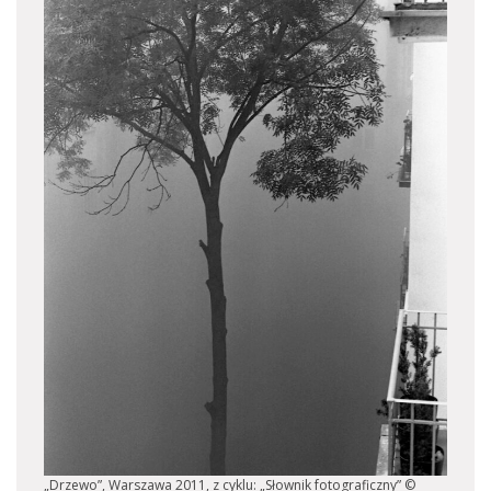
„Drzewo”, Warszawa 2011, z cyklu: „Słownik fotograficzny” ©