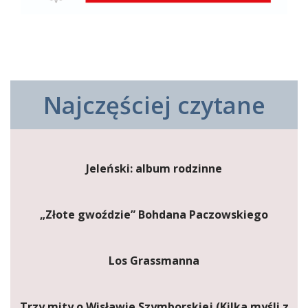
Najczęściej czytane
Jeleński: album rodzinne
„Złote gwoździe” Bohdana Paczowskiego
Los Grassmanna
Trzy mity o Wisławie Szymborskiej (Kilka myśli z