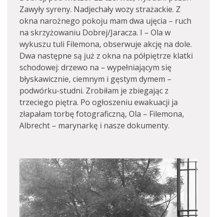
Zawyły syreny. Nadjechały wozy strażackie. Z
okna narożnego pokoju mam dwa ujęcia – ruch
na skrzyżowaniu Dobrej/Jaracza. I – Ola w
wykuszu tuli Filemona, obserwuje akcję na dole.
Dwa następne są już z okna na półpiętrze klatki
schodowej: drzewo na – wypełniającym się
błyskawicznie, ciemnym i gęstym dymem –
podwórku-studni. Zrobiłam je zbiegając z
trzeciego piętra. Po ogłoszeniu ewakuacji ja
złapałam torbę fotograficzną, Ola – Filemona,
Albrecht – marynarkę i nasze dokumenty.