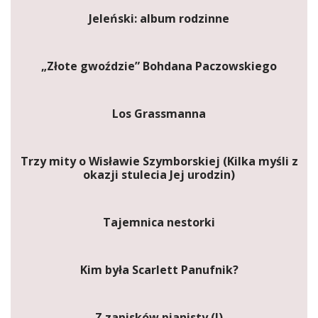
Jeleński: album rodzinne
„Złote gwoździe” Bohdana Paczowskiego
Los Grassmanna
Trzy mity o Wisławie Szymborskiej (Kilka myśli z
okazji stulecia Jej urodzin)
Tajemnica nestorki
Kim była Scarlett Panufnik?
Z zapisków pianisty (I)