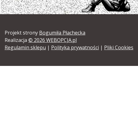
Projekt strony
Bogumiła Płachecka
Realizacja
© 2026 WEBOPCJA.pl
Regulamin sklepu
|
Polityka prywatności
|
Pliki Cookies