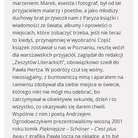
marzeniem. Marek, eseista i fotograf, był od lat
przyjacielem malarzy i poetów, a jako młodszy
duchowy brat przywoził nam z Paryża książki i
wiadomości ze świata, albumy i opowieści o
miejscach, które zobaczyć trzeba, jeśli nie teraz
to kiedyś, przynajmniej w wyobraźni. Część
książek zostawiał u nas w Poznaniu, resztę wiózł
dla warszawskich przyjaciół, zaglądał do redakcji
„Zeszytów Literackich”, obowiązkowo szedł do
Pawła Hertza. W podróży czuł się wolny,
nieosiągalny, z buntowniczą miną i aparatem na
ramieniu zdobywał dla siebie miejsce w świecie,
którego nikt nie mógł mu odebrać, bo
zatrzymywał w obiektywie sekundę, dzień i to
wszystko, co okazywało się darem chwili.
Wspólnie z nim i poetą Andrzejem
Ogrodowczykiem prezentowaliśmy wiosną 2001
roku tomik
Piękniejsze – Schöner – C’est plus
beau
z grafiką Pawła Jocza na okładce, a to był