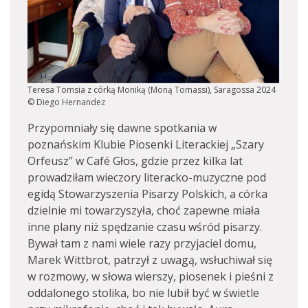
Teresa Tomsia z córką Moniką (Moną Tomassi), Saragossa 2024
© Diego Hernandez
Przypomniały się dawne spotkania w
poznańskim Klubie Piosenki Literackiej „Szary
Orfeusz” w Café Głos, gdzie przez kilka lat
prowadziłam wieczory literacko-muzyczne pod
egidą Stowarzyszenia Pisarzy Polskich, a córka
dzielnie mi towarzyszyła, choć zapewne miała
inne plany niż spędzanie czasu wśród pisarzy.
Bywał tam z nami wiele razy przyjaciel domu,
Marek Wittbrot, patrzył z uwagą, wsłuchiwał się
w rozmowy, w słowa wierszy, piosenek i pieśni z
oddalonego stolika, bo nie lubił być w świetle