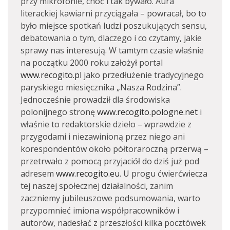
przy mikrofonie, choć i tak bywało. Aura
literackiej kawiarni przyciągała – powracał, bo to
było miejsce spotkań ludzi poszukujących sensu,
debatowania o tym, dlaczego i co czytamy, jakie
sprawy nas interesują. W tamtym czasie właśnie
na początku 2000 roku założył portal
www.recogito.pl
jako przedłużenie tradycyjnego
paryskiego miesięcznika „Nasza Rodzina”.
Jednocześnie prowadził dla środowiska
polonijnego stronę
www.recogito.pologne.net
i
właśnie to redaktorskie dzieło – wprawdzie z
przygodami i niezawinioną przez niego ani
korespondentów około półtoraroczną przerwą –
przetrwało z pomocą przyjaciół do dziś już pod
adresem
www.recogito.eu
. U progu ćwierćwiecza
tej naszej społecznej działalności, zanim
zaczniemy jubileuszowe podsumowania, warto
przypomnieć imiona współpracowników i
autorów, nadesłać z przeszłości kilka pocztówek