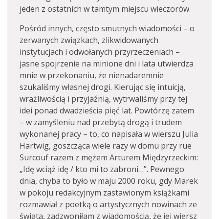
jeden z ostatnich w tamtym miejscu wieczorów.
Pośród innych, często smutnych wiadomości – o
zerwanych związkach, zlikwidowanych
instytucjach i odwołanych przyrzeczeniach –
jasne spojrzenie na minione dni i lata utwierdza
mnie w przekonaniu, że nienadaremnie
szukaliśmy własnej drogi. Kierując się intuicją,
wrażliwością i przyjaźnią, wytrwaliśmy przy tej
idei ponad dwadzieścia pięć lat. Powtórzę zatem
– w zamyśleniu nad przebytą drogą i trudem
wykonanej pracy – to, co napisała w wierszu Julia
Hartwig, goszcząca wiele razy w domu przy rue
Surcouf razem z mężem Arturem Międzyrzeckim:
„Idę wciąż idę / kto mi to zabroni…”. Pewnego
dnia, chyba to było w maju 2000 roku, gdy Marek
w pokoju redakcyjnym zastawionym książkami
rozmawiał z poetką o artystycznych nowinach ze
świata, zadzwoniłam z wiadomością, że jej wiersz