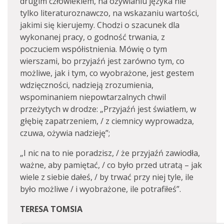
drugim człowiekiem, na ożywianiu języka nie
tylko literaturoznawczo, na wskazaniu wartości,
jakimi się kierujemy. Chodzi o szacunek dla
wykonanej pracy, o godność trwania, z
poczuciem współistnienia. Mówię o tym
wierszami, bo przyjaźń jest zarówno tym, co
możliwe, jak i tym, co wyobrażone, jest gestem
wdzięczności, nadzieją zrozumienia,
wspominaniem niepowtarzalnych chwil
przeżytych w drodze: „Przyjaźń jest światłem, w
głębię zapatrzeniem, / z ciemnicy wyprowadza,
czuwa, ożywia nadzieję”;
„I nic na to nie poradzisz, / że przyjaźń zawiodła,
ważne, aby pamiętać, / co było przed utratą – jak
wiele z siebie dałeś, / by trwać przy niej tyle, ile
było możliwe / i wyobrażone, ile potrafiłeś”.
TERESA TOMSIA