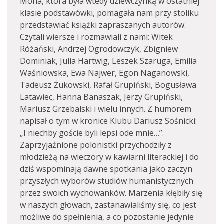
Mona, która była wtedy dziewczynką w ostatniej
klasie podstawówki, pomagała nam przy stoliku
przedstawiać książki zapraszanych autorów.
Czytali wiersze i rozmawiali z nami: Witek
Różański, Andrzej Ogrodowczyk, Zbigniew
Dominiak, Julia Hartwig, Leszek Szaruga, Emilia
Waśniowska, Ewa Najwer, Egon Naganowski,
Tadeusz Żukowski, Rafał Grupiński, Bogusława
Latawiec, Hanna Banaszak, Jerzy Grupiński,
Mariusz Grzebalski i wielu innych. Z humorem
napisał o tym w kronice Klubu Dariusz Sośnicki:
„I niechby goście byli lepsi ode mnie…”.
Zaprzyjaźnione polonistki przychodziły z
młodzieżą na wieczory w kawiarni literackiej i do
dziś wspominają dawne spotkania jako zaczyn
przyszłych wyborów studiów humanistycznych
przez swoich wychowanków. Marzenia kłębiły się
w naszych głowach, zastanawialiśmy się, co jest
możliwe do spełnienia, a co pozostanie jedynie