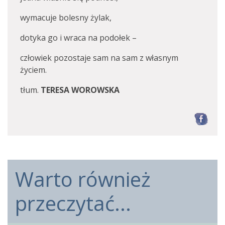
wymacuje bolesny żylak,
dotyka go i wraca na podołek –
człowiek pozostaje sam na sam z własnym
życiem.
tłum.
TERESA WOROWSKA
F
Warto również
przeczytać...