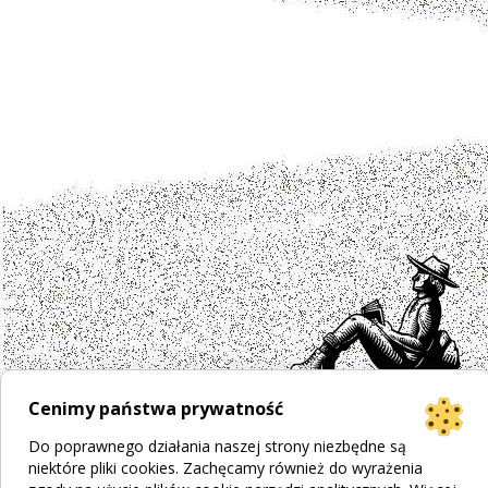
Cenimy państwa prywatność
Do poprawnego działania naszej strony niezbędne są
Projekt strony
Bogumiła Płachecka
niektóre pliki cookies. Zachęcamy również do wyrażenia
Realizacja
© 2026 WEBOPCJA.pl