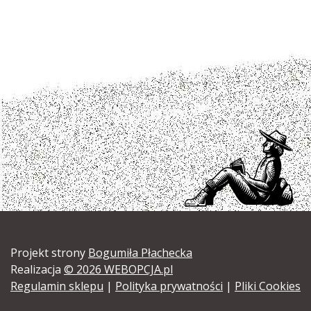
Projekt strony
Bogumiła Płachecka
Realizacja
© 2026 WEBOPCJA.pl
Regulamin sklepu
|
Polityka prywatności
|
Pliki Cookies