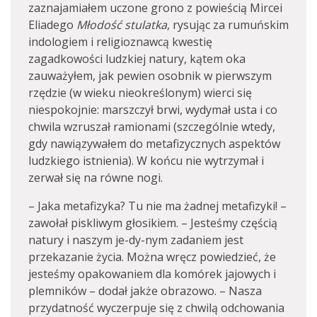
zaznajamiałem uczone grono z powieścią Mircei
Eliadego
Młodość stulatka
, rysując za rumuńskim
indologiem i religioznawcą kwestię
zagadkowości ludzkiej natury, kątem oka
zauważyłem, jak pewien osobnik w pierwszym
rzędzie (w wieku nieokreślonym) wierci się
niespokojnie: marszczył brwi, wydymał usta i co
chwila wzruszał ramionami (szczególnie wtedy,
gdy nawiązywałem do metafizycznych aspektów
ludzkiego istnienia). W końcu nie wytrzymał i
zerwał się na równe nogi.
– Jaka metafizyka? Tu nie ma żadnej metafizyki! –
zawołał piskliwym głosikiem. – Jesteśmy częścią
natury i naszym je-dy-nym zadaniem jest
przekazanie życia. Można wręcz powiedzieć, że
jesteśmy opakowaniem dla komórek jajowych i
plemników – dodał jakże obrazowo. – Nasza
przydatność wyczerpuje się z chwilą odchowania