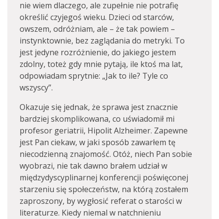
nie wiem dlaczego, ale zupełnie nie potrafię
określić czyjegoś wieku. Dzieci od starców,
owszem, odróżniam, ale – że tak powiem –
instynktownie, bez zaglądania do metryki. To
jest jedyne rozróżnienie, do jakiego jestem
zdolny, toteż gdy mnie pytają, ile ktoś ma lat,
odpowiadam sprytnie: „Jak to ile? Tyle co
wszyscy”.
Okazuje się jednak, że sprawa jest znacznie
bardziej skomplikowana, co uświadomił mi
profesor geriatrii, Hipolit Alzheimer. Zapewne
jest Pan ciekaw, w jaki sposób zawarłem tę
niecodzienną znajomość. Otóż, niech Pan sobie
wyobrazi, nie tak dawno brałem udział w
międzydyscyplinarnej konferencji poświęconej
starzeniu się społeczeństw, na którą zostałem
zaproszony, by wygłosić referat o starości w
literaturze. Kiedy niemal w natchnieniu