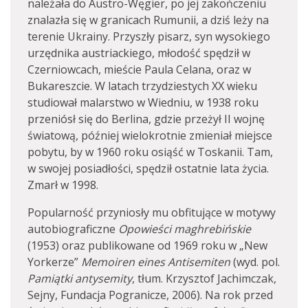
należała do Austro-Węgier, po jej zakończeniu
znalazła się w granicach Rumunii, a dziś leży na
terenie Ukrainy. Przyszły pisarz, syn wysokiego
urzędnika austriackiego, młodość spędził w
Czerniowcach, mieście Paula Celana, oraz w
Bukareszcie. W latach trzydziestych XX wieku
studiował malarstwo w Wiedniu, w 1938 roku
przeniósł się do Berlina, gdzie przeżył II wojnę
światową, później wielokrotnie zmieniał miejsce
pobytu, by w 1960 roku osiąść w Toskanii. Tam,
w swojej posiadłości, spędził ostatnie lata życia.
Zmarł w 1998.
Popularność przyniosły mu obfitujące w motywy
autobiograficzne
Opowieści maghrebińskie
(1953) oraz publikowane od 1969 roku w „New
Yorkerze”
Memoiren eines Antisemiten
(wyd. pol.
Pamiątki
antysemity
, tłum. Krzysztof Jachimczak,
Sejny, Fundacja Pogranicze, 2006). Na rok przed