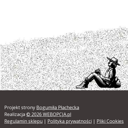
Projekt strony
Bogumiła Płachecka
Realizacja
© 2026 WEBOPCJA.pl
Regulamin sklepu
|
Polityka prywatności
|
Pliki Cookies