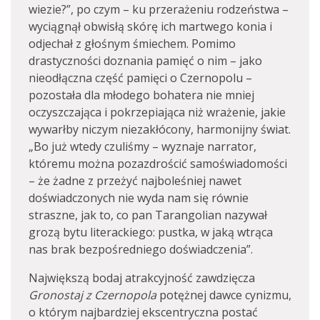
wiezie?”, po czym – ku przerażeniu rodzeństwa –
wyciągnął obwisłą skórę ich martwego konia i
odjechał z głośnym śmiechem. Pomimo
drastyczności doznania pamięć o nim – jako
nieodłączna część pamięci o Czernopolu –
pozostała dla młodego bohatera nie mniej
oczyszczająca i pokrzepiająca niż wrażenie, jakie
wywarłby niczym niezakłócony, harmonijny świat.
„Bo już wtedy czuliśmy – wyznaje narrator,
któremu można pozazdrościć samoświadomości
– że żadne z przeżyć najboleśniej nawet
doświadczonych nie wyda nam się równie
straszne, jak to, co pan Tarangolian nazywał
grozą bytu literackiego: pustka, w jaką wtrąca
nas brak bezpośredniego doświadczenia”.
Największą bodaj atrakcyjność zawdzięcza
Gronostaj z Czernopola
potężnej dawce cynizmu,
o którym najbardziej ekscentryczna postać