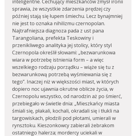
inteligentne. Cechujący mieszkańców zmysł ironii
sprawia, że wszystkie zdarzenia prędzej czy
później stają się łupem śmiechu. Lecz bynajmniej
nie jest to oznaka nihilizmu czernopolan.
Najtrafniejsza diagnoza pada z ust pana
Tarangoliana, prefekta Teskowiny i
przenikliwego analityka jej stolicy, który styl
Czernopola określił słowami: „bezwarunkowa
wiara w potrzebę istnienia form – a więc
wszelkiego rodzaju porządku – wiąże się tu z
bezwarunkową potrzebą wyśmiewania się z
tego”. Inaczej niż w większości miast, w których
dopiero noc ujawnia okrutne oblicze życia, w
Czernopolu wszystko, od narodzin aż po śmierć,
przebiegało w świetle dnia: „Mieszkańcy miasta
śmiali się, płakali, kochali, okradali się i tłukli na
targowiskach, płodzili pod płotami, umierali w
rynsztoku. Kieszonkowcy zabierali żebrakom
ostatniego halerza; mordercy uciekali w