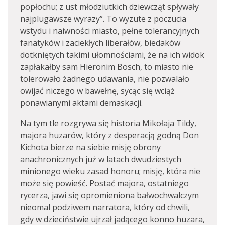
popłochu; z ust młodziutkich dziewcząt spływały
najplugawsze wyrazy”. To wyzute z poczucia
wstydu i naiwności miasto, pełne tolerancyjnych
fanatyków i zaciekłych liberałów, biedaków
dotkniętych takimi ułomnościami, że na ich widok
zapłakałby sam Hieronim Bosch, to miasto nie
tolerowało żadnego udawania, nie pozwalało
owijać niczego w bawełnę, sycąc się wciąż
ponawianymi aktami demaskacji.
Na tym tle rozgrywa się historia Mikołaja Tildy,
majora huzarów, który z desperacją godną Don
Kichota bierze na siebie misję obrony
anachronicznych już w latach dwudziestych
minionego wieku zasad honoru; misję, która nie
może się powieść. Postać majora, ostatniego
rycerza, jawi się opromieniona bałwochwalczym
nieomal podziwem narratora, który od chwili,
gdy w dzieciństwie ujrzał jadącego konno huzara,