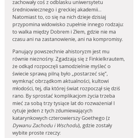
zachowały coś z odblasku uniwersytetu
średniowiecznego i greckiej akademii…
Natomiast to, co się na nich dzieje dzisiaj
przypomina widowisko zupełnie innego rodzaju:
to walka między Dobrem i Złem, gdzie nie ma
czasu ani na zastanowienie, ani na kompromisy.
Panujący powszechnie ahistoryzm jest mu
równie nieznośny. Zgadzają się z Finkielkrautem,
że odkąd rozpoczęli samodzielnie myśleć o
świecie sprawą pilną było „postarzeć się”,
wymknąć obrządkom aktualności, kultowi
młodości, tej, dla której świat rozpoczął się dziś
rano. By sprostać komplikacjom życia trzeba
mieć za sobą trzy tysiące lat do rozważenia! I
cytuje jeden z tych zdumiewających
katarynkowych czterowierszy Goethego (z
Dywanu Zachodu i Wschodu
), gdzie zostały
wybite proste rzeczy: