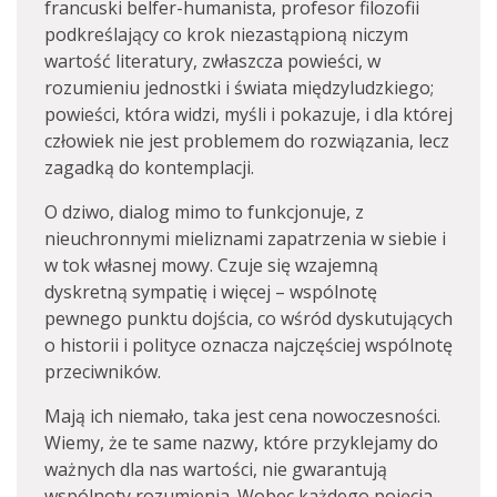
francuski belfer-humanista, profesor filozofii
podkreślający co krok niezastąpioną niczym
wartość literatury, zwłaszcza powieści, w
rozumieniu jednostki i świata międzyludzkiego;
powieści, która widzi, myśli i pokazuje, i dla której
człowiek nie jest problemem do rozwiązania, lecz
zagadką do kontemplacji.
O dziwo, dialog mimo to funkcjonuje, z
nieuchronnymi mieliznami zapatrzenia w siebie i
w tok własnej mowy. Czuje się wzajemną
dyskretną sympatię i więcej – wspólnotę
pewnego punktu dojścia, co wśród dyskutujących
o historii i polityce oznacza najczęściej wspólnotę
przeciwników.
Mają ich niemało, taka jest cena nowoczesności.
Wiemy, że te same nazwy, które przyklejamy do
ważnych dla nas wartości, nie gwarantują
wspólnoty rozumienia. Wobec każdego pojęcia,