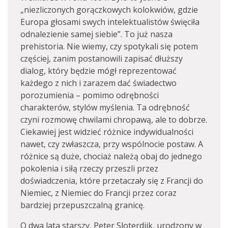
„niezliczonych gorączkowych kolokwiów, gdzie
Europa głosami swych intelektualistów święciła
odnalezienie samej siebie”. To już nasza
prehistoria. Nie wiemy, czy spotykali się potem
częściej, zanim postanowili zapisać dłuższy
dialog, który będzie mógł reprezentować
każdego z nich i zarazem dać świadectwo
porozumienia – pomimo odrębności
charakterów, stylów myślenia. Ta odrębność
czyni rozmowę chwilami chropawą, ale to dobrze.
Ciekawiej jest widzieć różnice indywidualności
nawet, czy zwłaszcza, przy wspólnocie postaw. A
różnice są duże, chociaż należą obaj do jednego
pokolenia i siłą rzeczy przeszli przez
doświadczenia, które przetaczały się z Francji do
Niemiec, z Niemiec do Francji przez coraz
bardziej przepuszczalną granicę.
O dwa lata starszy, Peter Sloterdijk, urodzony w