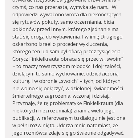
czymś, co nas przerasta, wymyka się nam… W
odpowiedzi wyważono wrota dla niekończących
się rytuałów pokuty, samo oczerniania, bicia
pokłonów przed Innym, którego zjednanie ma
stać się drogą do wybawienia. I w imię Drugiego
oskarżono Izrael o proceder wykluczenia,
którego ten lud sam był ofiarą przez tysiąclecia…
Gorycz Finkielkrauta obraca się przeciw „swoim”
– to znaczy towarzyszom młodości i dojrzałości,
dzielącym to samo wychowanie, odziedziczoną
kulturę. I w obronie „swoich” – tych, od których
nie wolno się odłączyć, w dzielonej świadomości
śmiertelnego zagrożenia, wczoraj i dzisiaj…
Przyznaję, że tę problematykę Finkielkrauta (dla
niektórych niezrozumiałą) znam z wielu jego
publikacji, w referowanym tu dialogu nie jest ona
w pełni rozwinięta. Uderza mnie natomiast, że
jego rozmówca zdaje się go świetnie odgadywać.