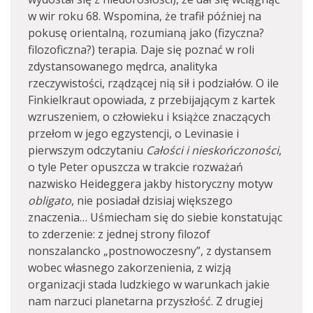
w wir roku 68. Wspomina, że trafił później na
pokusę orientalną, rozumianą jako (fizyczna?
filozoficzna?) terapia. Daje się poznać w roli
zdystansowanego mędrca, analityka
rzeczywistości, rządzącej nią sił i podziałów. O ile
Finkielkraut opowiada, z przebijającym z kartek
wzruszeniem, o człowieku i książce znaczących
przełom w jego egzystencji, o Levinasie i
pierwszym odczytaniu
Całości i nieskończoności
,
o tyle Peter opuszcza w trakcie rozważań
nazwisko Heideggera jakby historyczny motyw
obligato
, nie posiadał dzisiaj większego
znaczenia… Uśmiecham się do siebie konstatując
to zderzenie: z jednej strony filozof
nonszalancko „postnowoczesny”, z dystansem
wobec własnego zakorzenienia, z wizją
organizacji stada ludzkiego w warunkach jakie
nam narzuci planetarna przyszłość. Z drugiej