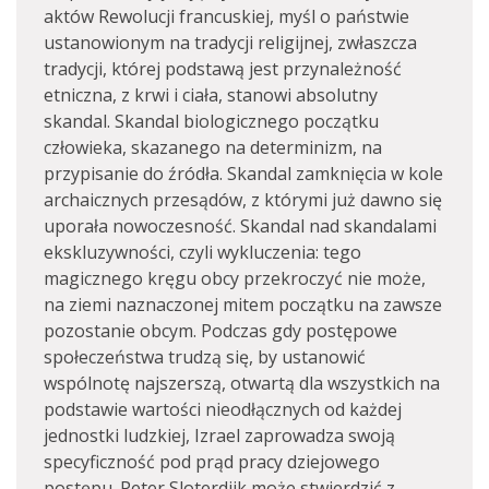
aktów Rewolucji francuskiej, myśl o państwie
ustanowionym na tradycji religijnej, zwłaszcza
tradycji, której podstawą jest przynależność
etniczna, z krwi i ciała, stanowi absolutny
skandal. Skandal biologicznego początku
człowieka, skazanego na determinizm, na
przypisanie do źródła. Skandal zamknięcia w kole
archaicznych przesądów, z którymi już dawno się
uporała nowoczesność. Skandal nad skandalami
ekskluzywności, czyli wykluczenia: tego
magicznego kręgu obcy przekroczyć nie może,
na ziemi naznaczonej mitem początku na zawsze
pozostanie obcym. Podczas gdy postępowe
społeczeństwa trudzą się, by ustanowić
wspólnotę najszerszą, otwartą dla wszystkich na
podstawie wartości nieodłącznych od każdej
jednostki ludzkiej, Izrael zaprowadza swoją
specyficzność pod prąd pracy dziejowego
postępu. Peter Sloterdijk może stwierdzić z