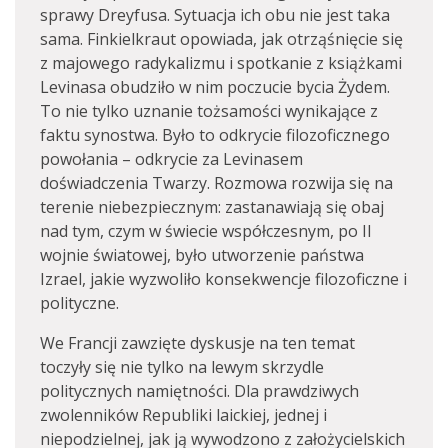
sprawy Dreyfusa. Sytuacja ich obu nie jest taka
sama. Finkielkraut opowiada, jak otrząśnięcie się
z majowego radykalizmu i spotkanie z książkami
Levinasa obudziło w nim poczucie bycia Żydem.
To nie tylko uznanie tożsamości wynikające z
faktu synostwa. Było to odkrycie filozoficznego
powołania – odkrycie za Levinasem
doświadczenia Twarzy. Rozmowa rozwija się na
terenie niebezpiecznym: zastanawiają się obaj
nad tym, czym w świecie współczesnym, po II
wojnie światowej, było utworzenie państwa
Izrael, jakie wyzwoliło konsekwencje filozoficzne i
polityczne.
We Francji zawzięte dyskusje na ten temat
toczyły się nie tylko na lewym skrzydle
politycznych namiętności. Dla prawdziwych
zwolenników Republiki laickiej, jednej i
niepodzielnej, jak ją wywodzono z założycielskich