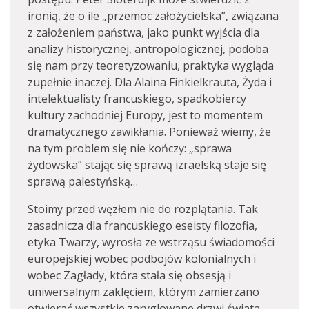
ironią, że o ile „przemoc założycielska”, związana
z założeniem państwa, jako punkt wyjścia dla
analizy historycznej, antropologicznej, podoba
się nam przy teoretyzowaniu, praktyka wygląda
zupełnie inaczej. Dla Alaina Finkielkrauta, Żyda i
intelektualisty francuskiego, spadkobiercy
kultury zachodniej Europy, jest to momentem
dramatycznego zawikłania. Ponieważ wiemy, że
na tym problem się nie kończy: „sprawa
żydowska” stając się sprawą izraelską staje się
sprawą palestyńską…
Stoimy przed węzłem nie do rozplątania. Tak
zasadnicza dla francuskiego eseisty filozofia,
etyka Twarzy, wyrosła ze wstrząsu świadomości
europejskiej wobec podbojów kolonialnych i
wobec Zagłady, która stała się obsesją i
uniwersalnym zaklęciem, którym zamierzano
otwierać wszystkie zaryglowane drzwi świata –