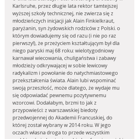
Karlsruhe, przez długie lata rektor tamtejszej
wyższej szkoły technicznej, nie zwierza się z
młodzieńczych inicjacji jak Alain Finkielkraut,
paryżanin, syn żydowskich rodziców z Polski. o
którym dowiadujemy się od razu (i nie po raz
pierwszy!), że przeżyciem kształtującym był dla
niego paryski maj 68 roku: wielotygodniowy
karnawał wiecowania, chuligaństwa i zabawy
młodzieży odkrywającej w sobie lewicowy
radykalizm i powołanie do natychmiastowego
przekształcenia świata. Alain lubi wspominać
swoją przeszłość, może dlatego, że wydaje mu
się odpowiadać pewnemu pozytywnemu
wzorcowi. Dodałabym, brzmi to jak z
przypowieści: z warszawskiej biedoty
przedwojennej do Akademii Francuskiej, do
której został wybrany w 2014 roku. W jego
oczach własna droga to przede wszystkim