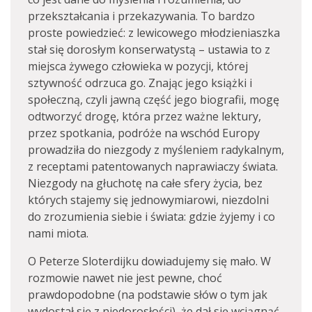
przekształcania i przekazywania. To bardzo
proste powiedzieć: z lewicowego młodzieniaszka
stał się dorosłym konserwatystą – ustawia to z
miejsca żywego człowieka w pozycji, której
sztywność odrzuca go. Znając jego książki i
społeczną, czyli jawną część jego biografii, mogę
odtworzyć drogę, która przez ważne lektury,
przez spotkania, podróże na wschód Europy
prowadziła do niezgody z myśleniem radykalnym,
z receptami patentowanych naprawiaczy świata.
Niezgody na głuchotę na całe sfery życia, bez
których stajemy się jednowymiarowi, niezdolni
do zrozumienia siebie i świata: gdzie żyjemy i co
nami miota.
O Peterze Sloterdijku dowiadujemy się mało. W
rozmowie nawet nie jest pewne, choć
prawdopodobne (na podstawie słów o tym jak
wydostał się z niedorosłości), że dał się wciągnąć