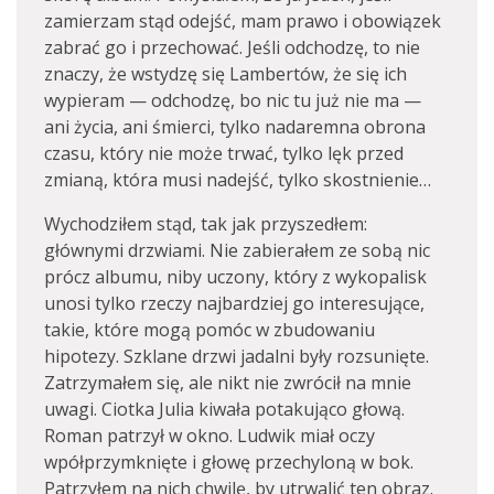
zamierzam stąd odejść, mam prawo i obowiązek
zabrać go i przechować. Jeśli odchodzę, to nie
znaczy, że wstydzę się Lambertów, że się ich
wypieram — odchodzę, bo nic tu już nie ma —
ani życia, ani śmierci, tylko nadaremna obrona
czasu, który nie może trwać, tylko lęk przed
zmianą, która musi nadejść, tylko skostnienie…
Wychodziłem stąd, tak jak przyszedłem:
głównymi drzwiami. Nie zabierałem ze sobą nic
prócz albumu, niby uczony, który z wykopalisk
unosi tylko rzeczy najbardziej go interesujące,
takie, które mogą pomóc w zbudowaniu
hipotezy. Szklane drzwi jadalni były rozsunięte.
Zatrzymałem się, ale nikt nie zwrócił na mnie
uwagi. Ciotka Julia kiwała potakująco głową.
Roman patrzył w okno. Ludwik miał oczy
wpółprzymknięte i głowę przechyloną w bok.
Patrzyłem na nich chwilę, by utrwalić ten obraz.