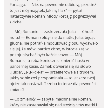
Forcajga. — Nie, na pewno nie odbiorą, przecież
to jest mój majątek. Jak myślisz? — pytał
natarczywie Roman. Młody Forcajg pogwizdywał
z cicha.
— Mój Romanie — zaskrzeczała Julia. — Chodź
no tu! — Roman zbliżył się do matki. Julia, będąc
głucha, nie potrafiła modulować głosu, wydawało
się jej, że mówi bardzo cicho, w istocie zaś w
pokoju słychać było każde słowo. — Mój
Romanie, trzeba koniecznie zmienić hasło w
pancernej kasie. Zamek otwierał się na słowo
„Julcia”, „J-u-l-c-i-a” — przeliterowała z trudem,
jakby sobie coś przypominała — to jeszcze twój
ojciec tak nastawił. Trzeba to teraz dla pewności
zmienić!
— Co zmienić? — zapytał machinalnie Roman,
który nie zastanawiał się nad treścią słów matki i