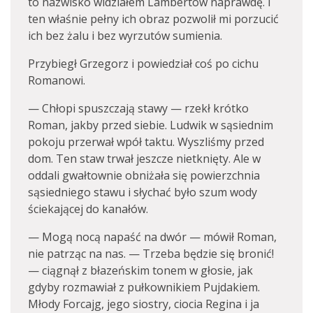
to nazwisko widziałem Lambertów naprawdę. I
ten właśnie pełny ich obraz pozwolił mi porzucić
ich bez żalu i bez wyrzutów sumienia.
Przybiegł Grzegorz i powiedział coś po cichu
Romanowi.
— Chłopi spuszczają stawy — rzekł krótko
Roman, jakby przed siebie. Ludwik w sąsiednim
pokoju przerwał wpół taktu. Wyszliśmy przed
dom. Ten staw trwał jeszcze nietknięty. Ale w
oddali gwałtownie obniżała się powierzchnia
sąsiedniego stawu i słychać było szum wody
ściekającej do kanałów.
— Mogą nocą napaść na dwór — mówił Roman,
nie patrząc na nas. — Trzeba będzie się bronić!
— ciągnął z błazeńskim tonem w głosie, jak
gdyby rozmawiał z pułkownikiem Pujdakiem.
Młody Forcajg, jego siostry, ciocia Regina i ja