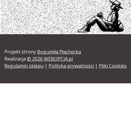
Projekt strony
Bogumiła Płachecka
Realizacja
© 2026 WEBOPCJA.pl
Regulamin sklepu
|
Polityka prywatności
|
Pliki Cookies