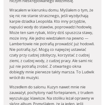
niczym nieskrępowanego widzimisię.
Wracałem w kierunku domu. Myślałem o tym, że
się nic nie stanie strasznego, jeśli wyzdychają
karpie dziadka Leopolda. Kto inny przyjdzie,
napuści wody do stawów, poprowadzi hodowlę.
Może ten sam rybak, który dziś spuszcza stawy,
może inny. Ale jedno wiedziałem na pewno —
Lambertowie nie potrafią prowadzić już hodowli.
Nie potrafią żyć. Mogą co najwyżej ustawiać
czaty przy cudzej zdobyczy, korzystać z cudzej
ziemi, z cudzej wody, z cudzej pracy. Ale sami nic
już nie potrafią zrobić. Z otwartego okna
dobiegły mnie pierwsze takty marsza. To Ludwik
wrócił do muzyki.
Wszedłem do salonu. Kuzyn nawet mnie nie
zauważył, pochylony nad fortepianem, z trudem
wyszukując klawisze. Na stoliku leżał oprawny w
skórę album. Pomyślałem, że ja jeden, jeśli