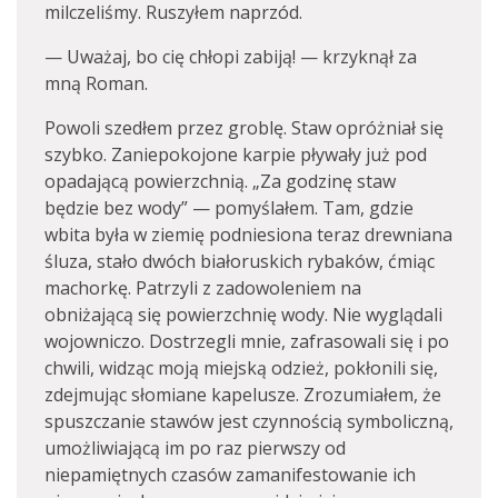
milczeliśmy. Ruszyłem naprzód.
— Uważaj, bo cię chłopi zabiją! — krzyknął za
mną Roman.
Powoli szedłem przez groblę. Staw opróżniał się
szybko. Zaniepokojone karpie pływały już pod
opadającą powierzchnią. „Za godzinę staw
będzie bez wody” — pomyślałem. Tam, gdzie
wbita była w ziemię podniesiona teraz drewniana
śluza, stało dwóch białoruskich rybaków, ćmiąc
machorkę. Patrzyli z zadowoleniem na
obniżającą się powierzchnię wody. Nie wyglądali
wojowniczo. Dostrzegli mnie, zafrasowali się i po
chwili, widząc moją miejską odzież, pokłonili się,
zdejmując słomiane kapelusze. Zrozumiałem, że
spuszczanie stawów jest czynnością symboliczną,
umożliwiającą im po raz pierwszy od
niepamiętnych czasów zamanifestowanie ich