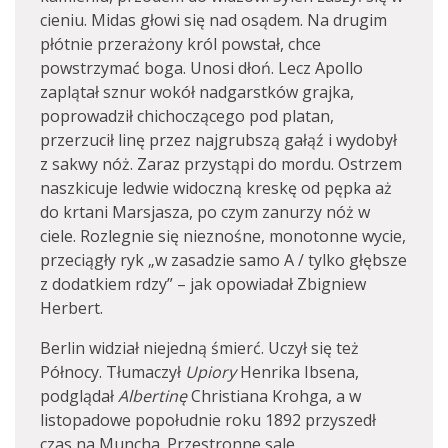
cieniu. Midas głowi się nad osądem. Na drugim
płótnie przerażony król powstał, chce
powstrzymać boga. Unosi dłoń. Lecz Apollo
zaplątał sznur wokół nadgarstków grajka,
poprowadził chichoczącego pod platan,
przerzucił linę przez najgrubszą gałąź i wydobył
z sakwy nóż. Zaraz przystąpi do mordu. Ostrzem
naszkicuje ledwie widoczną kreskę od pępka aż
do krtani Marsjasza, po czym zanurzy nóż w
ciele. Rozlegnie się nieznośne, monotonne wycie,
przeciągły ryk „w zasadzie samo A / tylko głębsze
z dodatkiem rdzy” – jak opowiadał Zbigniew
Herbert.
Berlin widział niejedną śmierć. Uczył się też
Północy. Tłumaczył
Upiory
Henrika Ibsena,
podglądał
Albertinę
Christiana Krohga, a w
listopadowe popołudnie roku 1892 przyszedł
czas na Muncha. Przestronne sale