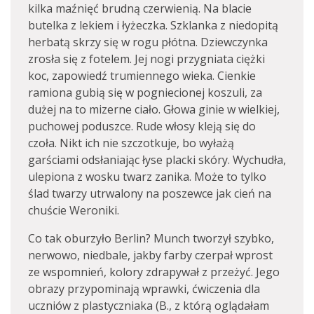
kilka maźnięć brudną czerwienią. Na blacie
butelka z lekiem i łyżeczka. Szklanka z niedopitą
herbatą skrzy się w rogu płótna. Dziewczynka
zrosła się z fotelem. Jej nogi przygniata ciężki
koc, zapowiedź trumiennego wieka. Cienkie
ramiona gubią się w pogniecionej koszuli, za
dużej na to mizerne ciało. Głowa ginie w wielkiej,
puchowej poduszce. Rude włosy kleją się do
czoła. Nikt ich nie szczotkuje, bo wyłażą
garściami odsłaniając łyse placki skóry. Wychudła,
ulepiona z wosku twarz zanika. Może to tylko
ślad twarzy utrwalony na poszewce jak cień na
chuście Weroniki.
Co tak oburzyło Berlin? Munch tworzył szybko,
nerwowo, niedbale, jakby farby czerpał wprost
ze wspomnień, kolory zdrapywał z przeżyć. Jego
obrazy przypominają wprawki, ćwiczenia dla
uczniów z plastyczniaka (B., z którą oglądałam