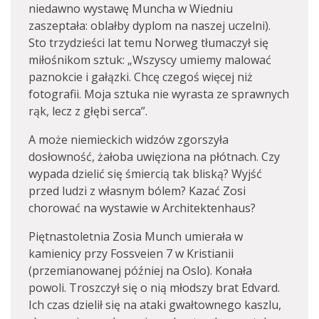
niedawno wystawę Muncha w Wiedniu
zaszeptała: oblałby dyplom na naszej uczelni).
Sto trzydzieści lat temu Norweg tłumaczył się
miłośnikom sztuk: „Wszyscy umiemy malować
paznokcie i gałązki. Chcę czegoś więcej niż
fotografii. Moja sztuka nie wyrasta ze sprawnych
rąk, lecz z głębi serca”.
A może niemieckich widzów zgorszyła
dosłowność, żałoba uwięziona na płótnach. Czy
wypada dzielić się śmiercią tak bliską? Wyjść
przed ludzi z własnym bólem? Kazać Zosi
chorować na wystawie w Architektenhaus?
Piętnastoletnia Zosia Munch umierała w
kamienicy przy Fossveien 7 w Kristianii
(przemianowanej później na Oslo). Konała
powoli. Troszczył się o nią młodszy brat Edvard.
Ich czas dzielił się na ataki gwałtownego kaszlu,