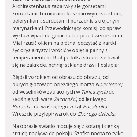
Architektenhaus zabarwiły się gorsetami,
koronkami, turniurami, kaszmirowymi szarfami,
pelerynkami, surdutami i porządnie skrojonymi
marynarkami. Przewodniczący komisji do spraw
wystaw wpadł do gmachu tuż przed wernisażem.
Miał rzucić okiem na płótna, odczytać z kartki
życiorys artysty i wrócić w objęcia panny z
temperamentem. Brał po kilka stopni, zachwiał
się na zakręcie, pchnął szklane drzwi. I osłupiał.
Błądził wzrokiem od obrazu do obrazu, od
burych głazów do ociężałego morza
Nocy letniej
,
od weselników zatraconych w
Tańcu życia
do
zaciśniętych warg
Zazdrości
, od leniwego
Poranka
, do wciśniętego w kąt
Pocałunku
.
Wreszcie przylepił wzrok do
Chorego dziecka
.
Na obrazie światło mocuje się z kotarą i cienką
strugą napływa do pokoju. Szafka nocna to tylko