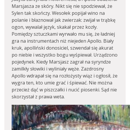
Marsjasza ze skóry. Nikt się nie spodziewał, że
Sylen tak skończy. Wesołek popijał wino na
polanie i błaznował jak zwierzak: zwijał w trąbkę
ogon, wywalał język, skakał przez kozły.
Pomiędzy sztuczkami wyrwało mu się, że ładniej
gra na instrumentach niż niejeden Apollo. Biały
kruk, apolliński donosiciel, szwendał się akurat
po niebie i wszystko bogu wyśpiewał. Urządzono
pojedynek. Kiedy Marsjasz zagrał na syryndze
zamilkły słowiki i wyliniały węże. Zazdrosny
Apollo wdrapał się na rozłożysty wiąz i ogłosił, że
wygra ten, kto umie grać i śpiewać. Nie można
przecież dąć w piszczałki i nucić piosenki. Sąd nie
skorzystał z prawa weta.