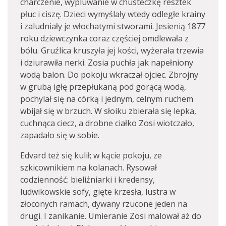
charczenie, wypluwanie w chusteczkę resztek
płuc i ciszę. Dzieci wymyślały wtedy odległe krainy
i zaludniały je włochatymi stworami. Jesienią 1877
roku dziewczynka coraz częściej omdlewała z
bólu. Gruźlica kruszyła jej kości, wyżerała trzewia
i dziurawiła nerki. Zosia puchła jak napełniony
wodą balon. Do pokoju wkraczał ojciec. Zbrojny
w grubą igłę przepłukaną pod gorącą wodą,
pochylał się na córką i jednym, celnym ruchem
wbijał się w brzuch. W słoiku zbierała się lepka,
cuchnąca ciecz, a drobne ciałko Zosi wiotczało,
zapadało się w sobie.
Edvard też się kulił; w kącie pokoju, ze
szkicownikiem na kolanach. Rysował
codzienność: bieliźniarki i kredensy,
ludwikowskie sofy, gięte krzesła, lustra w
złoconych ramach, dywany rzucone jeden na
drugi. I zanikanie. Umieranie Zosi malował aż do