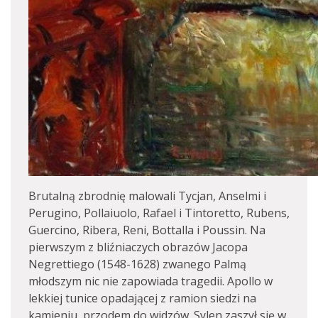
Brutalną zbrodnię malowali Tycjan, Anselmi i
Perugino, Pollaiuolo, Rafael i Tintoretto, Rubens,
Guercino, Ribera, Reni, Bottalla i Poussin. Na
pierwszym z bliźniaczych obrazów Jacopa
Negrettiego (1548-1628) zwanego Palmą
młodszym nic nie zapowiada tragedii. Apollo w
lekkiej tunice opadającej z ramion siedzi na
kamieniu, przodem do widzów. Sylen zaszył się w