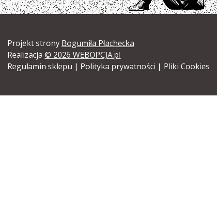
Projekt strony
Bogumiła Płachecka
Realizacja
© 2026 WEBOPCJA.pl
Regulamin sklepu
|
Polityka prywatności
|
Pliki Cookies