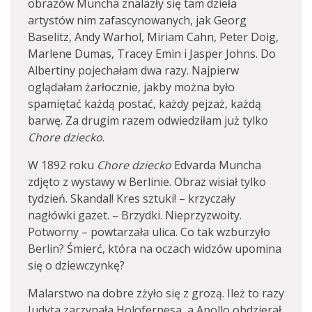
obrazów Muncha znalazły się tam dzieła
artystów nim zafascynowanych, jak Georg
Baselitz, Andy Warhol, Miriam Cahn, Peter Doig,
Marlene Dumas, Tracey Emin i Jasper Johns. Do
Albertiny pojechałam dwa razy. Najpierw
oglądałam żarłocznie, jakby można było
spamiętać każdą postać, każdy pejzaż, każdą
barwę. Za drugim razem odwiedziłam już tylko
Chore dziecko
.
W 1892 roku
Chore dziecko
Edvarda Muncha
zdjęto z wystawy w Berlinie. Obraz wisiał tylko
tydzień. Skandal! Kres sztuki! – krzyczały
nagłówki gazet. – Brzydki. Nieprzyzwoity.
Potworny – powtarzała ulica. Co tak wzburzyło
Berlin? Śmierć, która na oczach widzów upomina
się o dziewczynkę?
Malarstwo na dobre zżyło się z grozą. Ileż to razy
Judyta zarzynała Holofernesa, a Apollo obdzierał