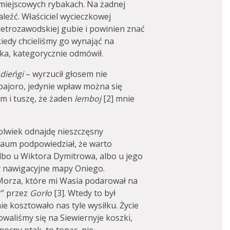
miejscowych rybakach. Na żadnej
leźć. Właściciel wycieczkowej
ietrozawodskiej gubie i powinien znać
 kiedy chcieliśmy go wynająć na
ka, kategorycznie odmówił.
dieńgi
– wyrzucił głosem nie
bajoro, jedynie wpław można się
em i tuszę, że żaden
lemboj
[2] mnie
kolwiek odnajdę nieszczęsny
aum podpowiedział, że warto
lbo u Wiktora Dymitrowa, albo u jego
my nawigacyjne mapy Oniego.
Morza, które mi Wasia podarował na
r” przez
Gorło
[3]. Wtedy to był
ie kosztowało nas tyle wysiłku. Życie
aliśmy się na Siewiernyje koszki,