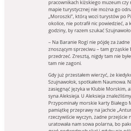
pracownikach kiżskiego muzeum czy 
mapie turystycznej nie można go odna
„Moroszki”, którą wozi turystów po P
okolice, nie potrafił nic powiedzieć, a
godziny, by razem szukać Szujnawoło
– Na Baranie Rogi nie pójdę za żadne
znoszącym sprzeciwu – tam grząskie 
przedrzeć. Zresztą, nigdy tam nie był
tam nie zagoni.
Gdy już przestałem wierzyć, że kiedy
Szujnawołok, spotkałem Naumowa. N
zasięgnąć języka w Klubie Morskim, a
syna Aleksieja. U Aleksieja znaleźliś
Przypominały morskie karty Białego 
pamiątkę przeprawy na jachcie „Antu
rzeczywiście wyczyn, żadne przejście n
uratowała nam sowa polarna, bo pakow