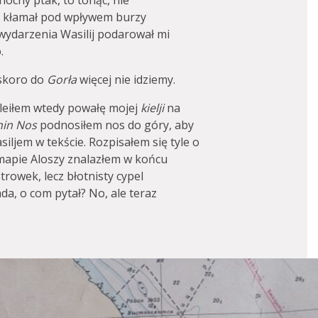
ocny ptak, to tonąc, nie
s kłamał pod wpływem burzy
ydarzenia Wasilij podarował mi
.
 skoro do
Gorła
więcej nie idziemy.
eiłem wtedy powałę mojej
kielji
na
nin Nos
podnosiłem nos do góry, aby
siljem w tekście. Rozpisałem się tyle o
mapie Aloszy znalazłem w końcu
trowek, lecz błotnisty cypel
da, o com pytał? No, ale teraz