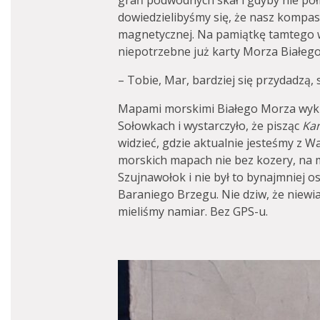
grań podwodnych skał i gdyby nie półn
dowiedzielibyśmy się, że nasz kompa
magnetycznej. Na pamiątkę tamtego w
niepotrzebne już karty Morza Białego
– Tobie, Mar, bardziej się przydadzą,
Mapami morskimi Białego Morza wykl
Sołowkach i wystarczyło, że pisząc
Ka
widzieć, gdzie aktualnie jesteśmy z Wa
morskich mapach nie bez kozery, na 
Szujnawołok i nie był to bynajmniej os
Baraniego Brzegu. Nie dziw, że niewia
mieliśmy namiar. Bez GPS-u.