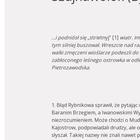
…i podniósł się „
strietnyj” [1]
wiatr. I
tym silniej buszował. Wreszcie nad r
walki zmęczeni wioślarze podeszli do
zabłoconego leśnego ostrowka w odle
Pietrozawodska.
1. Błąd Rybnikowa sprawił, że pytając
Baranim Brzegiem, a Iwanowskimi Wy
niezrozumieniem. Może chodzi o Mudos
Kajostrow, podpowiadali drudzy, ale 
słyszał. Takiej nazwy nie znali nawet