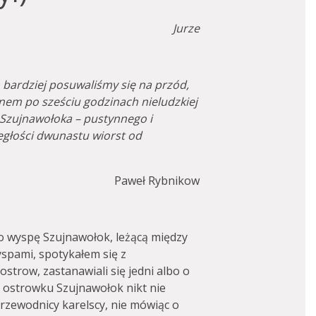
Jurze
m bardziej posuwaliśmy się na przód,
anem po sześciu godzinach nieludzkiej
 Szujnawołoka – pustynnego i
głości dwunastu wiorst od
Paweł Rybnikow
 o wyspę Szujnawołok, leżącą między
spami, spotykałem się z
trow, zastanawiali się jedni albo o
o ostrowku Szujnawołok nikt nie
 przewodnicy karelscy, nie mówiąc o