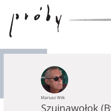
Mariusz Wilk
Szujnawołok (B