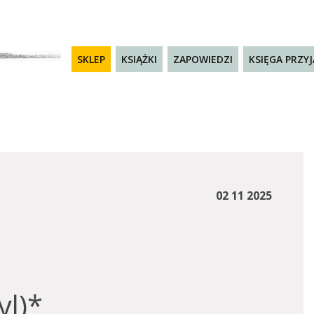
SKLEP
KSIĄŻKI
ZAPOWIEDZI
KSIĘGA PRZY
02 11 2025
yl)*