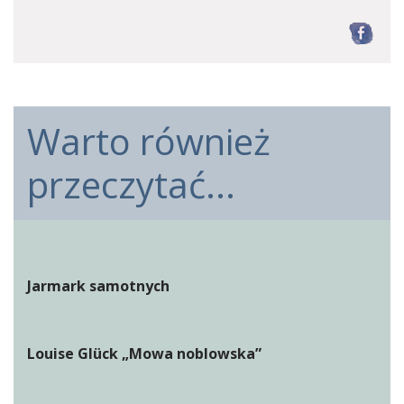
F
Warto również
przeczytać...
Jarmark samotnych
Louise Glück „Mowa noblowska”