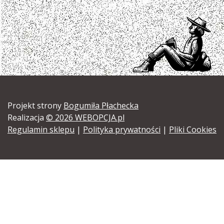
Projekt strony
Bogumiła Płachecka
Realizacja
© 2026 WEBOPCJA.pl
Regulamin sklepu
|
Polityka prywatności
|
Pliki Cookies