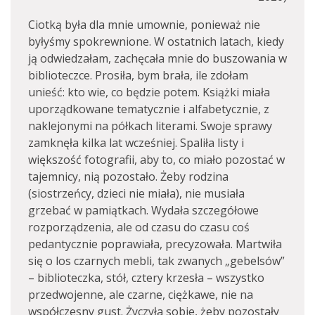
Ciotką była dla mnie umownie, ponieważ nie
byłyśmy spokrewnione. W ostatnich latach, kiedy
ją odwiedzałam, zachęcała mnie do buszowania w
biblioteczce. Prosiła, bym brała, ile zdołam
unieść: kto wie, co będzie potem. Książki miała
uporządkowane tematycznie i alfabetycznie, z
naklejonymi na półkach literami. Swoje sprawy
zamknęła kilka lat wcześniej. Spaliła listy i
większość fotografii, aby to, co miało pozostać w
tajemnicy, nią pozostało. Żeby rodzina
(siostrzeńcy, dzieci nie miała), nie musiała
grzebać w pamiątkach. Wydała szczegółowe
rozporządzenia, ale od czasu do czasu coś
pedantycznie poprawiała, precyzowała. Martwiła
się o los czarnych mebli, tak zwanych „gebelsów”
– biblioteczka, stół, cztery krzesła – wszystko
przedwojenne, ale czarne, ciężkawe, nie na
współczesny gust. Życzyła sobie, żeby pozostały