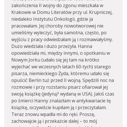
zakończenia II wojny do zgonu mieszkała w
Krakowie w Domu Literatów przy ul. Krupniczej,
niedaleko Instytutu Onkologii, gdzie ja
pracowałam. Jej choroby nowotworowej nie
umieliśmy wyleczyć, była samotna, często, po
wyjściu z pracy odwiedzałam ją i rozmawiałyśmy.
Dużo wiedziała i dużo przeżyła. Hanna
opowiedziała mi, między innymi, o spotkaniu w
Nowym Jorku (udało się jej tam na krótko
wyjechać we wczesnych latach 60-tych) starego
pisarza, niemieckiego Żyda, któremu udało się
opuścić Berlin tuż przed II wojną. Spędzili noc na
rozmowie i przy rozstaniu pisarz ofiarował jej
swoją książkę (jedyną? wydaną w USA). Jakiś czas
po śmierci Hanny znalazłam w antykwariacie tę
książkę, oczywiście kupiłam ją i przeczytałam.
Teraz znowu wpadła mi do ręki. Proszę,
zachowajcie ją i przekażcie dalej – to mój