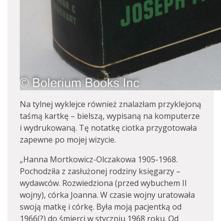
Na tylnej wyklejce również znalazłam przyklejoną
taśmą kartkę – bielszą, wypisaną na komputerze
i wydrukowaną. Tę notatkę ciotka przygotowała
zapewne po mojej wizycie.
„Hanna Mortkowicz-Olczakowa 1905-1968.
Pochodziła z zasłużonej rodziny księgarzy –
wydawców. Rozwiedziona (przed wybuchem II
wojny), córka Joanna. W czasie wojny uratowała
swoją matkę i córkę. Była moją pacjentką od
1966(?) do śmierci w styczniu 1968 roku. Od