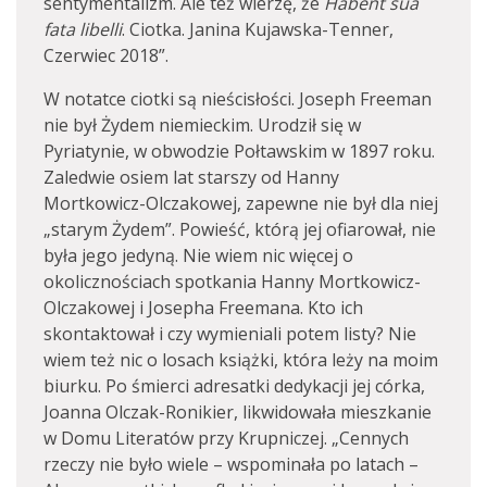
sentymentalizm. Ale też wierzę, że
Habent sua
fata libelli
. Ciotka. Janina Kujawska-Tenner,
Czerwiec 2018”.
W notatce ciotki są nieścisłości. Joseph Freeman
nie był Żydem niemieckim. Urodził się w
Pyriatynie, w obwodzie Połtawskim w 1897 roku.
Zaledwie osiem lat starszy od Hanny
Mortkowicz-Olczakowej, zapewne nie był dla niej
„starym Żydem”. Powieść, którą jej ofiarował, nie
była jego jedyną. Nie wiem nic więcej o
okolicznościach spotkania Hanny Mortkowicz-
Olczakowej i Josepha Freemana. Kto ich
skontaktował i czy wymieniali potem listy? Nie
wiem też nic o losach książki, która leży na moim
biurku. Po śmierci adresatki dedykacji jej córka,
Joanna Olczak-Ronikier, likwidowała mieszkanie
w Domu Literatów przy Krupniczej. „Cennych
rzeczy nie było wiele – wspominała po latach –