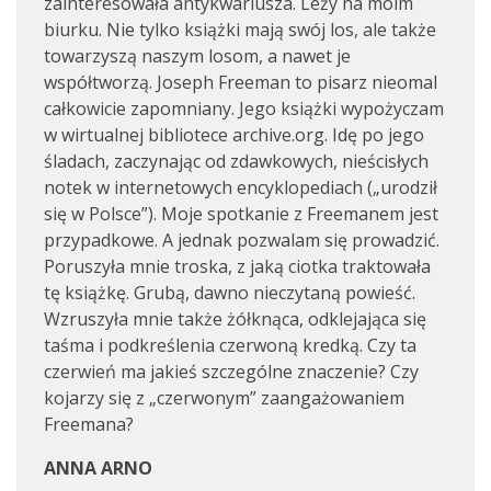
zainteresowała antykwariusza. Leży na moim
biurku. Nie tylko książki mają swój los, ale także
towarzyszą naszym losom, a nawet je
współtworzą. Joseph Freeman to pisarz nieomal
całkowicie zapomniany. Jego książki wypożyczam
w wirtualnej bibliotece archive.org. Idę po jego
śladach, zaczynając od zdawkowych, nieścisłych
notek w internetowych encyklopediach („urodził
się w Polsce”). Moje spotkanie z Freemanem jest
przypadkowe. A jednak pozwalam się prowadzić.
Poruszyła mnie troska, z jaką ciotka traktowała
tę książkę. Grubą, dawno nieczytaną powieść.
Wzruszyła mnie także żółknąca, odklejająca się
taśma i podkreślenia czerwoną kredką. Czy ta
czerwień ma jakieś szczególne znaczenie? Czy
kojarzy się z „czerwonym” zaangażowaniem
Freemana?
ANNA ARNO