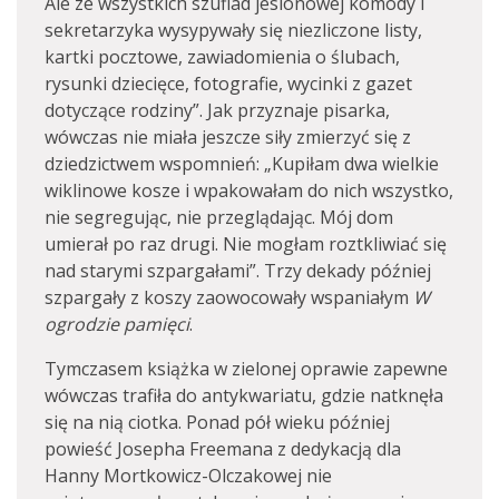
Ale ze wszystkich szuflad jesionowej komody i
sekretarzyka wysypywały się niezliczone listy,
kartki pocztowe, zawiadomienia o ślubach,
rysunki dziecięce, fotografie, wycinki z gazet
dotyczące rodziny”. Jak przyznaje pisarka,
wówczas nie miała jeszcze siły zmierzyć się z
dziedzictwem wspomnień: „Kupiłam dwa wielkie
wiklinowe kosze i wpakowałam do nich wszystko,
nie segregując, nie przeglądając. Mój dom
umierał po raz drugi. Nie mogłam roztkliwiać się
nad starymi szpargałami”. Trzy dekady później
szpargały z koszy zaowocowały wspaniałym
W
ogrodzie pamięci
.
Tymczasem książka w zielonej oprawie zapewne
wówczas trafiła do antykwariatu, gdzie natknęła
się na nią ciotka. Ponad pół wieku później
powieść Josepha Freemana z dedykacją dla
Hanny Mortkowicz-Olczakowej nie