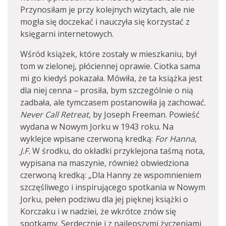
Przynosiłam je przy kolejnych wizytach, ale nie
mogła się doczekać i nauczyła się korzystać z
księgarni internetowych.
Wśród książek, które zostały w mieszkaniu, był
tom w zielonej, płóciennej oprawie. Ciotka sama
mi go kiedyś pokazała. Mówiła, że ta książka jest
dla niej cenna – prosiła, bym szczególnie o nią
zadbała, ale tymczasem postanowiła ją zachować.
Never Call Retreat
, by Joseph Freeman. Powieść
wydana w Nowym Jorku w 1943 roku. Na
wyklejce wpisane czerwoną kredką:
For Hanna
,
J.F.
W środku, do okładki przyklejona taśmą nota,
wypisana na maszynie, również obwiedziona
czerwoną kredką: „Dla Hanny ze wspomnieniem
szczęśliwego i inspirującego spotkania w Nowym
Jorku, pełen podziwu dla jej pięknej książki o
Korczaku i w nadziei, że wkrótce znów się
spotkamy. Serdecznie i z najlepszymi życzeniami