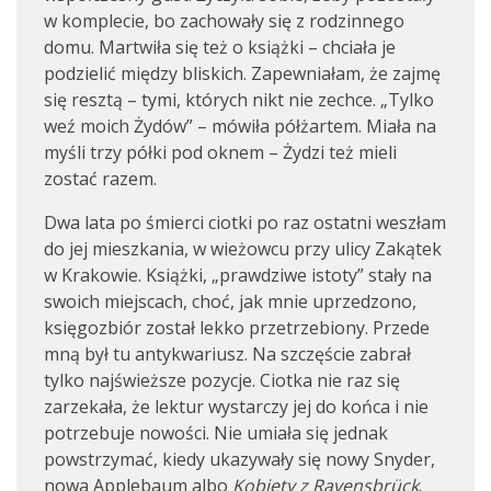
w komplecie, bo zachowały się z rodzinnego
domu. Martwiła się też o książki – chciała je
podzielić między bliskich. Zapewniałam, że zajmę
się resztą – tymi, których nikt nie zechce. „Tylko
weź moich Żydów” – mówiła półżartem. Miała na
myśli trzy półki pod oknem – Żydzi też mieli
zostać razem.
Dwa lata po śmierci ciotki po raz ostatni weszłam
do jej mieszkania, w wieżowcu przy ulicy Zakątek
w Krakowie. Książki, „prawdziwe istoty” stały na
swoich miejscach, choć, jak mnie uprzedzono,
księgozbiór został lekko przetrzebiony. Przede
mną był tu antykwariusz. Na szczęście zabrał
tylko najświeższe pozycje. Ciotka nie raz się
zarzekała, że lektur wystarczy jej do końca i nie
potrzebuje nowości. Nie umiała się jednak
powstrzymać, kiedy ukazywały się nowy Snyder,
nowa Applebaum albo
Kobiety z Ravensbrück
.