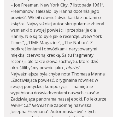
– Joe Freeman. New York City, 7 listopada 1961”.
Freemanowi zależało, by Hanna doceniła jego
powieść. Wkleił również dwie kartki z notami o
książce. Najwyraźniej autor skrupulatnie zbierał
wzmianki o swojej powieści i przepisał je dla
Hanny. Nie są to byle jakie recenzje. „New York
Times”, „TIME Magazine”, „The Nation”. Z
podkreśleniami i obwódkami, narysowanymi
miękką, czerwoną kredką. Są tu fragmenty
recenzji, ale także słowa zachwytu, które dziś
określilibyśmy pewnie jako „
blurbs
”.
Najważniejsza była chyba nota Thomasa Manna:
„Zadziwiająca powieść, oryginalna również w
swojej poetyckiej kompozycji –– namiętnie
wypełniona doświadczeniami naszych czasów.
Zadziwiająca panorama naszej epoki. Po lekturze
Never Call Retreat
nie zapomnę nazwiska
Josepha Freemana”. Autor musiał być z tych