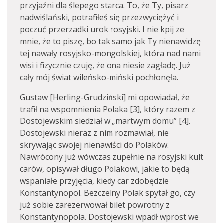
przyjaźni dla ślepego starca. To, że Ty, pisarz
nadwiślański, potrafiłeś się przezwyciężyć i
poczuć przerzadki urok rosyjski. I nie kpij ze
mnie, że to piszę, bo tak samo jak Ty nienawidzę
tej nawały rosyjsko-mongolskiej, która nad nami
wisi i fizycznie czuję, że ona niesie zagładę. Już
cały mój świat wileńsko-miński pochłonęła.
Gustaw [Herling-Grudziński] mi opowiadał, że
trafił na wspomnienia Polaka [3], który razem z
Dostojewskim siedział w „martwym domu” [4].
Dostojewski nieraz z nim rozmawiał, nie
skrywając swojej nienawiści do Polaków.
Nawrócony już wówczas zupełnie na rosyjski kult
carów, opisywał długo Polakowi, jakie to będą
wspaniałe przyjęcia, kiedy car zdobędzie
Konstantynopol. Bezczelny Polak spytał go, czy
już sobie zarezerwował bilet powrotny z
Konstantynopola. Dostojewski wpadł wprost we