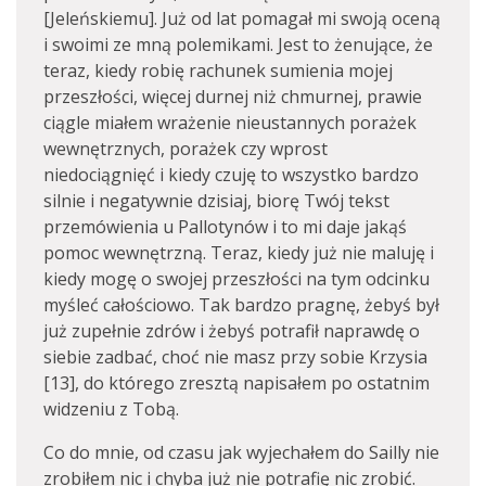
[Jeleńskiemu]. Już od lat pomagał mi swoją oceną
i swoimi ze mną polemikami. Jest to żenujące, że
teraz, kiedy robię rachunek sumienia mojej
przeszłości, więcej durnej niż chmurnej, prawie
ciągle miałem wrażenie nieustannych porażek
wewnętrznych, porażek czy wprost
niedociągnięć i kiedy czuję to wszystko bardzo
silnie i negatywnie dzisiaj, biorę Twój tekst
przemówienia u Pallotynów i to mi daje jakąś
pomoc wewnętrzną. Teraz, kiedy już nie maluję i
kiedy mogę o swojej przeszłości na tym odcinku
myśleć całościowo. Tak bardzo pragnę, żebyś był
już zupełnie zdrów i żebyś potrafił naprawdę o
siebie zadbać, choć nie masz przy sobie Krzysia
[13], do którego zresztą napisałem po ostatnim
widzeniu z Tobą.
Co do mnie, od czasu jak wyjechałem do Sailly nie
zrobiłem nic i chyba już nie potrafię nic zrobić.