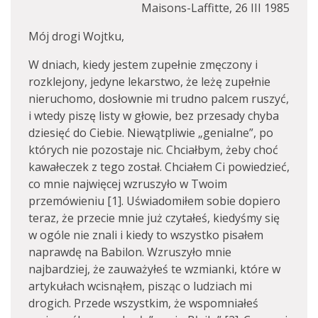
Maisons-Laffitte, 26 III 1985
Mój drogi Wojtku,
W dniach, kiedy jestem zupełnie zmęczony i
rozklejony, jedyne lekarstwo, że leżę zupełnie
nieruchomo, dosłownie mi trudno palcem ruszyć,
i wtedy piszę listy w głowie, bez przesady chyba
dziesięć do Ciebie. Niewątpliwie „genialne”, po
których nie pozostaje nic. Chciałbym, żeby choć
kawałeczek z tego został. Chciałem Ci powiedzieć,
co mnie najwięcej wzruszyło w Twoim
przemówieniu [1]. Uświadomiłem sobie dopiero
teraz, że przecie mnie już czytałeś, kiedyśmy się
w ogóle nie znali i kiedy to wszystko pisałem
naprawdę na Babilon. Wzruszyło mnie
najbardziej, że zauważyłeś te wzmianki, które w
artykułach wcisnąłem, pisząc o ludziach mi
drogich. Przede wszystkim, że wspomniałeś