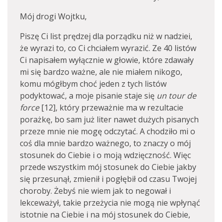
Mój drogi Wojtku,
Piszę Ci list prędzej dla porządku niż w nadziei,
że wyrazi to, co Ci chciałem wyrazić. Ze 40 listów
Ci napisałem wyłącznie w głowie, które zdawały
mi się bardzo ważne, ale nie miałem nikogo,
komu mógłbym choć jeden z tych listów
podyktować, a moje pisanie staje się
un tour de
force
[12], który przeważnie ma w rezultacie
porażkę, bo sam już liter nawet dużych pisanych
przeze mnie nie mogę odczytać. A chodziło mi o
coś dla mnie bardzo ważnego, to znaczy o mój
stosunek do Ciebie i o moją wdzięczność. Więc
przede wszystkim mój stosunek do Ciebie jakby
się przesunął, zmienił i pogłębił od czasu Twojej
choroby. Żebyś nie wiem jak to negował i
lekceważył, takie przeżycia nie mogą nie wpłynąć
istotnie na Ciebie i na mój stosunek do Ciebie,