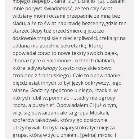
mojego ślepego „karła” z „rju Błajlo” [2]. Czasami
mnie porywa świadomość, że ten cały świat
widziany moimi oczami przepadnie ze mną bez
śladu, a że to świat naprawdę bezcenny,gdzie ten
starzec ślepy tuż przed śmiercią jeszcze
dosłownie trząsł się z niecierpliwości, czekając na
oddaną mu zupełnie sekretarkę, której
opowiadał coraz to nowe teksty swoich bajek,
chociażby te o Salomonie i o trzech diabłach,
które jadły
eskałopy
(czysto rosyjskie słowo
zrobione z francuskiego). Całe to opowiadanie i
pięćdziesiąt innych to był język odkrywczy, jego
własny. Godziny spędzone u niego, rzadkie, w
których lubił wspominać – „cedry nie ogrody
rodzą, a pustynie”. Opowiadałem Ci już o tym,
więc się powtarzam, ale ta grupa Moskali,
szoferów taksówek, którzy go dosłownie
utrzymywali, to była najarystokratyczniejsza
grupa, którą w życiu znałem, [pełna] miłości i