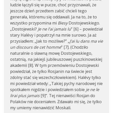
ludzie łączyli się w pucze, choć przyznawali, że
jeszcze dzień przedtem zabić chcieli tego
generała, któremu się oddawali. Ja na to, że to
wszystko przypomina mi
Biesy
Dostojewskiego.
„Dostojewski?
Je ne l’ai jamais lu
” [6] – powiedział
stary Halévy i popatrzył na mnie surowo. Ja aż
przysiadłem: „Jak to możliwe?” „
J’ai lu dans ma vie
un discours de cet homme
” [7]. (Chodziło
naturalnie o sławną mowę Dostojewskiego,
ostatnią, na jakiejś jubileuszowej puszkinowskiej
akademii [8]. W tym przemówieniu Dostojewski
powiedział, że tylko Rosjanin na świecie jest
zdolny stać się wszechczłowiekiem). Halévy tylko
mi powiedział wtedy: „Takiej pychy narodowej nie
spotkałem nigdzie i powiedziałem sobie
je ne le
lirai plus jamais
[9]”. Tej nienawiści Rosjan do
Polaków nie doceniałem. Zdawało mi się, że tylko
my umiemy nienawidzić Moskali.