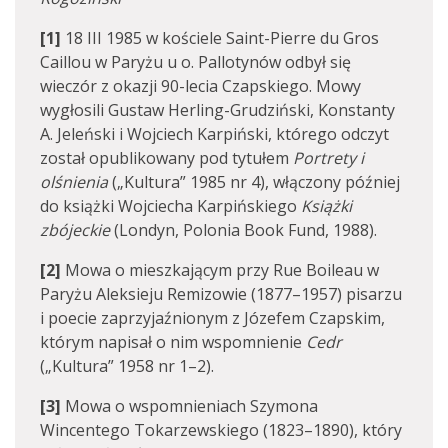
[1]
18 III 1985 w kościele Saint-Pierre du Gros
Caillou w Paryżu u o. Pallotynów odbył się
wieczór z okazji 90-lecia Czapskiego. Mowy
wygłosili Gustaw Herling-Grudziński, Konstanty
A. Jeleński i Wojciech Karpiński, którego odczyt
został opublikowany pod tytułem
Portrety i
olśnienia
(„Kultura” 1985 nr 4), włączony później
do książki Wojciecha Karpińskiego
Książki
zbójeckie
(Londyn, Polonia Book Fund, 1988).
[2]
Mowa o mieszkającym przy Rue Boileau w
Paryżu Aleksieju Remizowie (1877–1957) pisarzu
i poecie zaprzyjaźnionym z Józefem Czapskim,
którym napisał o nim wspomnienie
Cedr
(„Kultura” 1958 nr 1–2).
[3]
Mowa o wspomnieniach Szymona
Wincentego Tokarzewskiego (1823–1890), który