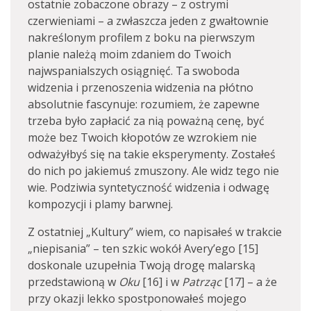
ostatnie zobaczone obrazy – z ostrymi
czerwieniami – a zwłaszcza jeden z gwałtownie
nakreślonym profilem z boku na pierwszym
planie należą moim zdaniem do Twoich
najwspanialszych osiągnięć. Ta swoboda
widzenia i przenoszenia widzenia na płótno
absolutnie fascynuje: rozumiem, że zapewne
trzeba było zapłacić za nią poważną cenę, być
może bez Twoich kłopotów ze wzrokiem nie
odważyłbyś się na takie eksperymenty. Zostałeś
do nich po jakiemuś zmuszony. Ale widz tego nie
wie. Podziwia syntetyczność widzenia i odwagę
kompozycji i plamy barwnej.
Z ostatniej „Kultury” wiem, co napisałeś w trakcie
„niepisania” – ten szkic wokół Avery’ego [15]
doskonale uzupełnia Twoją drogę malarską
przedstawioną w
Oku
[16] i w
Patrząc
[17] – a że
przy okazji lekko spostponowałeś mojego