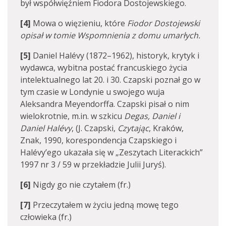
był współwięźniem Fiodora Dostojewskiego.
[4]
Mowa o więzieniu, które
Fiodor Dostojewski
opisał w tomie
Wspomnienia z domu umarłych
.
[5]
Daniel Halévy (1872–1962), historyk, krytyk i
wydawca, wybitna postać francuskiego życia
intelektualnego lat 20. i 30. Czapski poznał go w
tym czasie w Londynie u swojego wuja
Aleksandra Meyendorffa. Czapski pisał o nim
wielokrotnie, m.in. w szkicu
Degas, Daniel i
Daniel Halévy
, (J. Czapski,
Czytając
, Kraków,
Znak, 1990, korespondencja Czapskiego i
Halévy’ego ukazała się w „Zeszytach Literackich”
1997 nr 3 / 59 w przekładzie Julii Juryś).
[6]
Nigdy go nie czytałem (fr.)
[7]
Przeczytałem w życiu jedną mowę tego
człowieka (fr.)