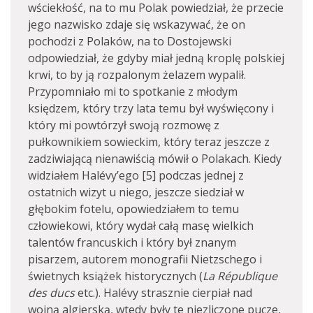
wściekłość, na to mu Polak powiedział, że przecie
jego nazwisko zdaje się wskazywać, że on
pochodzi z Polaków, na to Dostojewski
odpowiedział, że gdyby miał jedną kroplę polskiej
krwi, to by ją rozpalonym żelazem wypalił.
Przypomniało mi to spotkanie z młodym
księdzem, który trzy lata temu był wyświęcony i
który mi powtórzył swoją rozmowę z
pułkownikiem sowieckim, który teraz jeszcze z
zadziwiającą nienawiścią mówił o Polakach. Kiedy
widziałem Halévy’ego [5] podczas jednej z
ostatnich wizyt u niego, jeszcze siedział w
głębokim fotelu, opowiedziałem to temu
człowiekowi, który wydał całą masę wielkich
talentów francuskich i który był znanym
pisarzem, autorem monografii Nietzschego i
świetnych książek historycznych (
La République
des ducs
etc.). Halévy strasznie cierpiał nad
wojną algierską, wtedy były te niezliczone pucze,