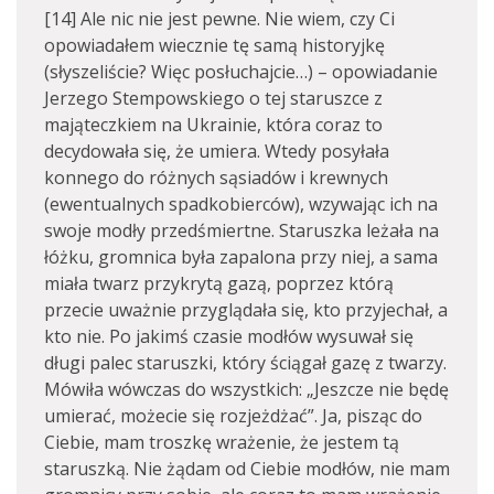
[14] Ale nic nie jest pewne. Nie wiem, czy Ci
opowiadałem wiecznie tę samą historyjkę
(słyszeliście? Więc posłuchajcie…) – opowiadanie
Jerzego Stempowskiego o tej staruszce z
mająteczkiem na Ukrainie, która coraz to
decydowała się, że umiera. Wtedy posyłała
konnego do różnych sąsiadów i krewnych
(ewentualnych spadkobierców), wzywając ich na
swoje modły przedśmiertne. Staruszka leżała na
łóżku, gromnica była zapalona przy niej, a sama
miała twarz przykrytą gazą, poprzez którą
przecie uważnie przyglądała się, kto przyjechał, a
kto nie. Po jakimś czasie modłów wysuwał się
długi palec staruszki, który ściągał gazę z twarzy.
Mówiła wówczas do wszystkich: „Jeszcze nie będę
umierać, możecie się rozjeżdżać”. Ja, pisząc do
Ciebie, mam troszkę wrażenie, że jestem tą
staruszką. Nie żądam od Ciebie modłów, nie mam