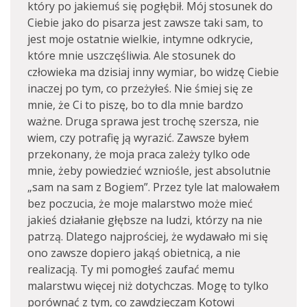
który po jakiemuś się pogłębił. Mój stosunek do
Ciebie jako do pisarza jest zawsze taki sam, to
jest moje ostatnie wielkie, intymne odkrycie,
które mnie uszczęśliwia. Ale stosunek do
człowieka ma dzisiaj inny wymiar, bo widzę Ciebie
inaczej po tym, co przeżyłeś. Nie śmiej się ze
mnie, że Ci to piszę, bo to dla mnie bardzo
ważne. Druga sprawa jest trochę szersza, nie
wiem, czy potrafię ją wyrazić. Zawsze byłem
przekonany, że moja praca zależy tylko ode
mnie, żeby powiedzieć wzniośle, jest absolutnie
„sam na sam z Bogiem”. Przez tyle lat malowałem
bez poczucia, że moje malarstwo może mieć
jakieś działanie głębsze na ludzi, którzy na nie
patrzą. Dlatego najprościej, że wydawało mi się
ono zawsze dopiero jakąś obietnicą, a nie
realizacją. Ty mi pomogłeś zaufać memu
malarstwu więcej niż dotychczas. Mogę to tylko
porównać z tym, co zawdzięczam Kotowi