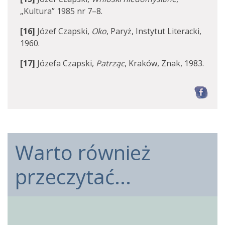
„Kultura” 1985 nr 7–8.
[16]
Józef Czapski,
Oko
, Paryż, Instytut Literacki,
1960.
[17]
Józefa Czapski,
Patrząc
, Kraków, Znak, 1983.
F
Warto również
przeczytać...