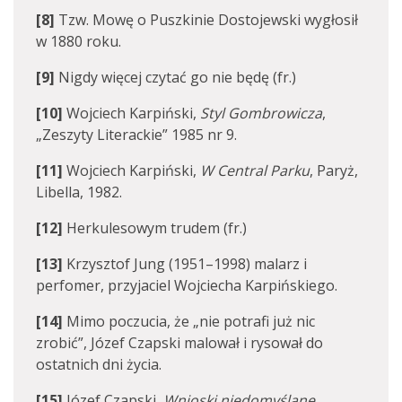
[8]
Tzw. Mowę o Puszkinie Dostojewski wygłosił
w 1880 roku.
[9]
Nigdy więcej czytać go nie będę (fr.)
[10]
Wojciech Karpiński,
Styl Gombrowicza
,
„Zeszyty Literackie” 1985 nr 9.
[11]
Wojciech Karpiński,
W Central Parku
, Paryż,
Libella, 1982.
[12]
Herkulesowym trudem (fr.)
[13]
Krzysztof Jung (1951–1998) malarz i
perfomer, przyjaciel Wojciecha Karpińskiego.
[14]
Mimo poczucia, że „nie potrafi już nic
zrobić”, Józef Czapski malował i rysował do
ostatnich dni życia.
[15]
Józef Czapski,
Wnioski niedomyślane
,