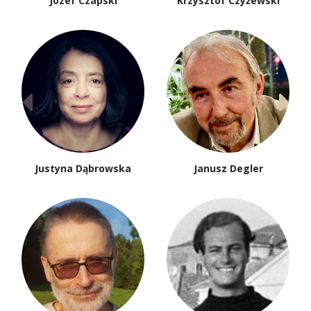
Józef Czapski
Krzysztof Czyżewski
Justyna Dąbrowska
Janusz Degler