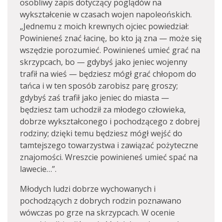
osobliwy zapis dotyczący poglądów na
wykształcenie w czasach wojen napoleońskich.
„Jednemu z moich krewnych ojciec powiedział:
Powinieneś znać łacinę, bo kto ją zna — może się
wszędzie porozumieć. Powinieneś umieć grać na
skrzypcach, bo — gdybyś jako jeniec wojenny
trafił na wieś — będziesz mógł grać chłopom do
tańca i w ten sposób zarobisz parę groszy;
gdybyś zaś trafił jako jeniec do miasta —
będziesz tam uchodził za młodego człowieka,
dobrze wykształconego i pochodzącego z dobrej
rodziny; dzięki temu będziesz mógł wejść do
tamtejszego towarzystwa i zawiązać pożyteczne
znajomości. Wreszcie powinieneś umieć spać na
lawecie…”.
Młodych ludzi dobrze wychowanych i
pochodzących z dobrych rodzin poznawano
wówczas po grze na skrzypcach. W ocenie