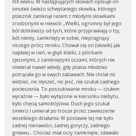
XIX wieku. W następujących słowach opisuje on
smutek świeżo schwytanego słowika, którego
ptasznik zamknął razem z młodymi słowikami
zrodzonymi w niewoli: „Wielki, ogromny był jego
ból dotkliwszy od tych, które przyprawiają o łzy,
ból niemy, zamknięty w sobie, niepragnący
niczego prócz mroku. Chował się on (słowik) jak
najdalej w cień, w głąb klatki, z piórkami
zjeżonymi, z zamkniętymi oczami, których nie
otwierał nawet wtedy, gdy ptasia młodzież
potrącała go w swych zabawach. Nie chciał nic
widzieć, nic słyszeć, nic jeść, nie szukał żadnego
pocieszenia. To poszukiwanie mroku — czułem
wyraźnie — było wytężone w kierunku niebytu,
było chęcią samobójstwa. Duch jego szukał
śmierci i umierał po trosze przez zawieszenie
wszelkiego działania. W postawie tej nie było
żadnej nienawiści, żadnej goryczy, żadnego
gniewu… Chociaż miał oczy zamknięte, zdawało