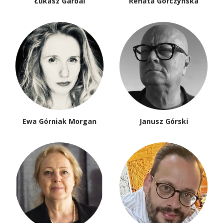
Łukasz Garbal
Renata Gorczyńska
Ewa Górniak Morgan
Janusz Górski