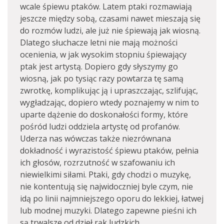
wcale śpiewu ptaków. Latem ptaki rozmawiają
jeszcze między sobą, czasami nawet mieszają się
do rozmów ludzi, ale już nie śpiewają jak wiosną.
Dlatego słuchacze letni nie mają możności
ocenienia, w jak wysokim stopniu śpiewający
ptak jest artystą. Dopiero gdy słyszymy go
wiosną, jak po tysiąc razy powtarza tę samą
zwrotkę, komplikując ją i upraszczając, szlifując,
wygładzając, dopiero wtedy poznajemy w nim to
uparte dążenie do doskonałości formy, które
pośród ludzi oddziela artystę od profanów.
Uderza nas wówczas także niezrównana
dokładność i wyrazistość śpiewu ptaków, pełnia
ich głosów, rozrzutność w szafowaniu ich
niewielkimi siłami. Ptaki, gdy chodzi o muzykę,
nie kontentują się najwidoczniej byle czym, nie
idą po linii najmniejszego oporu do lekkiej, łatwej
lub modnej muzyki. Dlatego zapewne pieśni ich
są trwalsze od dzieł rąk ludzkich.