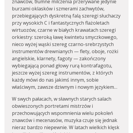
znawców, tłumne milczenia przerywane jedynie
burzami oklasków i szmerami zachwytów,
przebiegających dyskretną falą szeregi słuchaczy
przy wysokich C i fantastycznych flażoletach
wirtuozów, czarne w białych krawatach szeregi
orkiestry: szeroką ławę kwintetu smyczkowego,
nieco wyżej wąski szereg czarno-srebrzystych
instrumentów drewnianych — flety, oboje, rożki
angielskie, klarnety, fagoty — zakończony
wybiegającą ponad głowy rurą kontrafagotu,
jeszcze wyżej szereg instrumentów, z których
każdy mówi do nas jakimś innym, sobie
właściwym, zawsze dziwnym i nowym językiem…
W swych pałacach, w sławnych starych salach
obwieszonych portretami mistrzów i
przechowujących wspomnienia wielu pokoleń
znawców i mecenasów, muzyka czuje się jednak
nieraz bardzo niepewnie. W latach wielkich klęsk