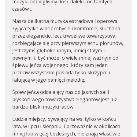
muzyki odbiegliśmy dość daleko od tamtych
czasów…
Nasza delikatna muzyka estradowa i operowa,
żyjąca tylko w dobrobycie i komforcie, słuchana
przez eleganckie, lecz trwożliwe towarzystwa,
rozbiegające się przy pierwszym echu piorunów,
jest czymś głęboko innym, mniej stałym i
pewnym, i, być może, o wiele mniej ważnym od
śpiewu jeńca wojennego, który sam jeden
przeciw wszystkim posiada tylko skrzypce i
falującą w jego pamięci melodię.
Śpiew jeńca oddalający nas od jasnych sal i
błyskotliwego towarzystwa elegantów jest już
bardzo bliski muzyki lasów.
Ludzie miejscy, bywający na wsi tylko w końcu
lata, w lipcu i sierpniu, i przeważnie w okolicach
mniej lub więcej bezleśnych, nie znają właściwie