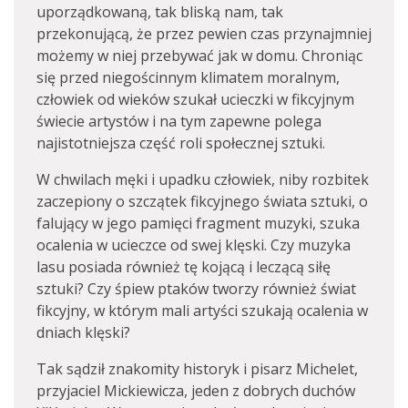
uporządkowaną, tak bliską nam, tak
przekonującą, że przez pewien czas przynajmniej
możemy w niej przebywać jak w domu. Chroniąc
się przed niegościnnym klimatem moralnym,
człowiek od wieków szukał ucieczki w fikcyjnym
świecie artystów i na tym zapewne polega
najistotniejsza część roli społecznej sztuki.
W chwilach męki i upadku człowiek, niby rozbitek
zaczepiony o szczątek fikcyjnego świata sztuki, o
falujący w jego pamięci fragment muzyki, szuka
ocalenia w ucieczce od swej klęski. Czy muzyka
lasu posiada również tę kojącą i leczącą siłę
sztuki? Czy śpiew ptaków tworzy również świat
fikcyjny, w którym mali artyści szukają ocalenia w
dniach klęski?
Tak sądził znakomity historyk i pisarz Michelet,
przyjaciel Mickiewicza, jeden z dobrych duchów