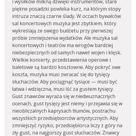
i wysiłków milkną dźwięki instrumentów, stare
piękne posadzki powleka kurz, na którym stopy
intruza znaczą czarne ślady. W oczach bywalców
sal koncertowych muzyka jest zbytkiem, który
wykreślają ze swego budżetu przy pierwszej
próbie zmniejszenia wydatków. Ale muzyka sal
koncertowych i teatrów ma wrogów bardziej
niebezpiecznych od samych nawet wojen i klęsk.
Wielkie koncerty, przedstawienia operowe i
baletowe są bardzo kosztowne. Aby pokryć swe
koszta, muzyka musi zwracać się do tysięcy
słuchaczów. Aby pociągnąć tysiące — musi być
łatwa i wdzięczna, musi iść za gustem tysięcy.
Gust znawców wyraża się w niedwuznacznych
ocenach, gust tysięcy jest niemy i przejawia się w
nieobliczalnych kaprysach tłumów, postrachu
wszystkich przedsiębiorców artystycznych. Aby
zmniejszyć ryzyko, przedsiębiorca liczy z góry na
zły gust, na najgorszy gust słuchaczów. Znawcy