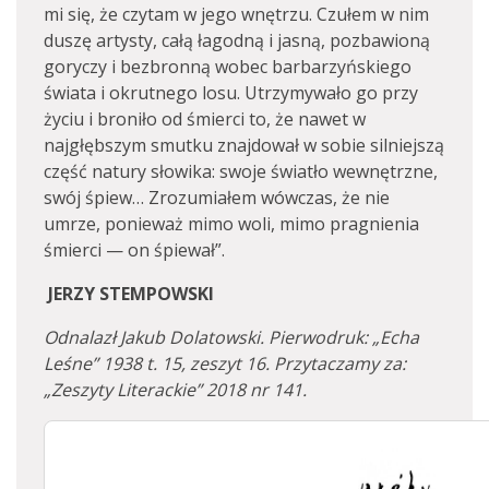
mi się, że czytam w jego wnętrzu. Czułem w nim
duszę artysty, całą łagodną i jasną, pozbawioną
goryczy i bezbronną wobec barbarzyńskiego
świata i okrutnego losu. Utrzymywało go przy
życiu i broniło od śmierci to, że nawet w
najgłębszym smutku znajdował w sobie silniejszą
część natury słowika: swoje światło wewnętrzne,
swój śpiew… Zrozumiałem wówczas, że nie
umrze, ponieważ mimo woli, mimo pragnienia
śmierci — on śpiewał”.
JERZY STEMPOWSKI
Odnalazł
Jakub
Dolatowski. Pierwodruk: „Echa
Leśne” 1938 t. 15, zeszyt 16. Przytaczamy za:
„Zeszyty Literackie” 2018 nr 141.