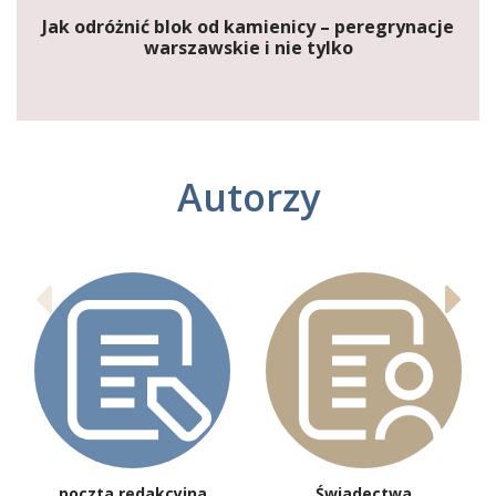
Jak odróżnić blok od kamienicy – peregrynacje
warszawskie i nie tylko
Autorzy
poczta redakcyjna
Świadectwa