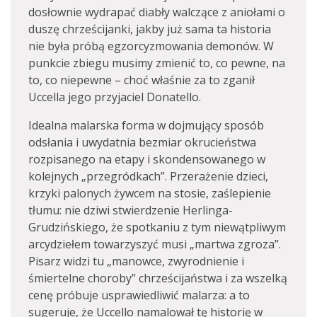
dosłownie wydrapać diabły walczące z aniołami o
duszę chrześcijanki, jakby już sama ta historia
nie była próbą egzorcyzmowania demonów. W
punkcie zbiegu musimy zmienić to, co pewne, na
to, co niepewne – choć właśnie za to zganił
Uccella jego przyjaciel Donatello.
Idealna malarska forma w dojmujący sposób
odsłania i uwydatnia bezmiar okrucieństwa
rozpisanego na etapy i skondensowanego w
kolejnych „przegródkach”. Przerażenie dzieci,
krzyki palonych żywcem na stosie, zaślepienie
tłumu: nie dziwi stwierdzenie Herlinga-
Grudzińskiego, że spotkaniu z tym niewątpliwym
arcydziełem towarzyszyć musi „martwa zgroza”.
Pisarz widzi tu „manowce, zwyrodnienie i
śmiertelne choroby” chrześcijaństwa i za wszelką
cenę próbuje usprawiedliwić malarza: a to
sugeruje, że Uccello namalował tę historię w