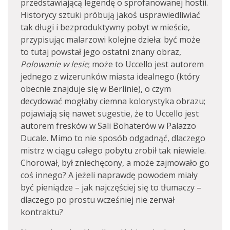
przedstawiającą legendę o sprofanowanej hostii.
Historycy sztuki próbują jakoś usprawiedliwiać
tak długi i bezproduktywny pobyt w mieście,
przypisując malarzowi kolejne dzieła: być może
to tutaj powstał jego ostatni znany obraz,
Polowanie w lesie
; może to Uccello jest autorem
jednego z wizerunków miasta idealnego (który
obecnie znajduje się w Berlinie), o czym
decydować mogłaby ciemna kolorystyka obrazu;
pojawiają się nawet sugestie, że to Uccello jest
autorem fresków w Sali Bohaterów w Palazzo
Ducale. Mimo to nie sposób odgadnąć, dlaczego
mistrz w ciągu całego pobytu zrobił tak niewiele.
Chorował, był zniechęcony, a może zajmowało go
coś innego? A jeżeli naprawdę powodem miały
być pieniądze – jak najczęściej się to tłumaczy –
dlaczego po prostu wcześniej nie zerwał
kontraktu?