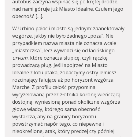
autobus zaczyna wspinać się po krętej drodze,
nad nami góruje już Miasto Idealne. Czułem jego
obecność […].
W Urbino pałac i miasto są jednym: zaanektowały
wzgórze, jakby nie było żadnego „poza”. Nie
przypadkiem nazwa miasta nie oznacza wcale
„miasteczka”, lecz wywodzi się od łacińskiego
urvum
, które oznacza słupicę, czyli rączkę
prowadzącą pług. Jeśli spojrzeć na Miasto
Idealne z lotu ptaka, zobaczymy ostry lemiesz
rozcinający falujące aż po horyzont wzgórza
Marche. Z profilu całość przypomina
wycyzelowaną przez złotnika koronę wieńczącą
dostojną, wyniesioną ponad okoliczne wzgórza
głowę władcy, którego sama obecność
wystarcza, aby na granicy horyzontu
powstrzymać napór tego, co niepewne i
nieokreślone, atak, który prędzej czy później