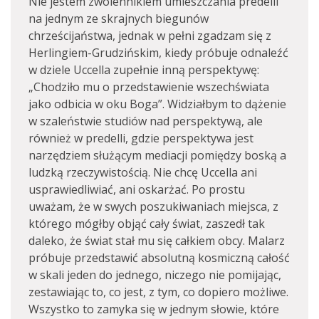
Nie jestem zwolennikiem umieszczania predelli
na jednym ze skrajnych biegunów
chrześcijaństwa, jednak w pełni zgadzam się z
Herlingiem-Grudzińskim, kiedy próbuje odnaleźć
w dziele Uccella zupełnie inną perspektywę:
„Chodziło mu o przedstawienie wszechświata
jako odbicia w oku Boga”. Widziałbym to dążenie
w szaleństwie studiów nad perspektywą, ale
również w predelli, gdzie perspektywa jest
narzędziem służącym mediacji pomiędzy boską a
ludzką rzeczywistością. Nie chcę Uccella ani
usprawiedliwiać, ani oskarżać. Po prostu
uważam, że w swych poszukiwaniach miejsca, z
którego mógłby objąć cały świat, zaszedł tak
daleko, że świat stał mu się całkiem obcy. Malarz
próbuje przedstawić absolutną kosmiczną całość
w skali jeden do jednego, niczego nie pomijając,
zestawiając to, co jest, z tym, co dopiero możliwe.
Wszystko to zamyka się w jednym słowie, które