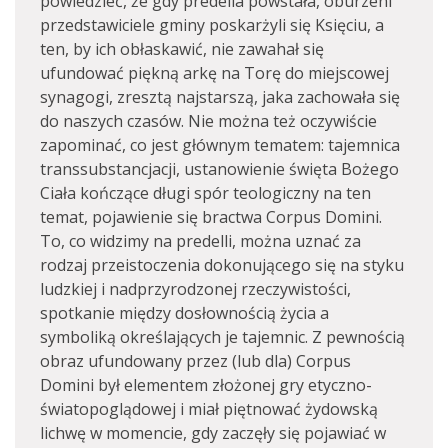
powiedzieć, że gdy predella powstała, oburzeni
przedstawiciele gminy poskarżyli się Księciu, a
ten, by ich obłaskawić, nie zawahał się
ufundować piękną arkę na Torę do miejscowej
synagogi, zresztą najstarszą, jaka zachowała się
do naszych czasów. Nie można też oczywiście
zapominać, co jest głównym tematem: tajemnica
transsubstancjacji, ustanowienie święta Bożego
Ciała kończące długi spór teologiczny na ten
temat, pojawienie się bractwa Corpus Domini.
To, co widzimy na predelli, można uznać za
rodzaj przeistoczenia dokonującego się na styku
ludzkiej i nadprzyrodzonej rzeczywistości,
spotkanie między dosłownością życia a
symboliką określających je tajemnic. Z pewnością
obraz ufundowany przez (lub dla) Corpus
Domini był elementem złożonej gry etyczno-
światopoglądowej i miał piętnować żydowską
lichwę w momencie, gdy zaczęły się pojawiać w