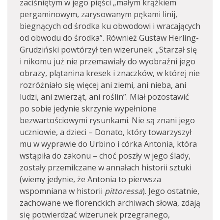
zaciśniętym w jego pięści „małym krążkiem
pergaminowym, zarysowanym pękami linij,
biegnących od środka ku obwodowi i wracających
od obwodu do środka”. Również Gustaw Herling-
Grudziński powtórzył ten wizerunek: „Starzał się
i nikomu już nie przemawiały do wyobraźni jego
obrazy, plątanina kresek i znaczków, w której nie
rozróżniało się więcej ani ziemi, ani nieba, ani
ludzi, ani zwierząt, ani roślin”. Miał pozostawić
po sobie jedynie skrzynie wypełnione
bezwartościowymi rysunkami. Nie są znani jego
uczniowie, a dzieci – Donato, który towarzyszył
mu w wyprawie do Urbino i córka Antonia, która
wstąpiła do zakonu – choć poszły w jego ślady,
zostały przemilczane w annałach historii sztuki
(wiemy jedynie, że Antonia to pierwsza
wspomniana w historii
pittoressa
). Jego ostatnie,
zachowane we florenckich archiwach słowa, zdają
się potwierdzać wizerunek przegranego,