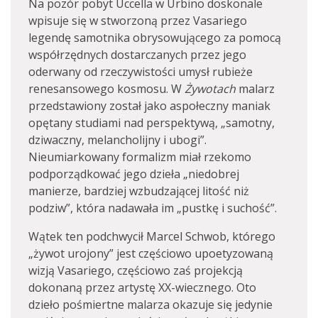
Na pozór pobyt Uccella w Urbino doskonale
wpisuje się w stworzoną przez Vasariego
legendę samotnika obrysowującego za pomocą
współrzędnych dostarczanych przez jego
oderwany od rzeczywistości umysł rubieże
renesansowego kosmosu. W
Żywotach
malarz
przedstawiony został jako aspołeczny maniak
opętany studiami nad perspektywą, „samotny,
dziwaczny, melancholijny i ubogi”.
Nieumiarkowany formalizm miał rzekomo
podporządkować jego dzieła „niedobrej
manierze, bardziej wzbudzającej litość niż
podziw”, która nadawała im „pustkę i suchość”.
Wątek ten podchwycił Marcel Schwob, którego
„żywot urojony” jest częściowo upoetyzowaną
wizją Vasariego, częściowo zaś projekcją
dokonaną przez artystę XX-wiecznego. Oto
dzieło pośmiertne malarza okazuje się jedynie