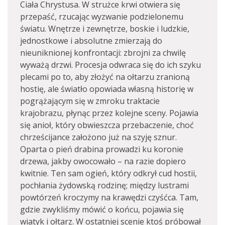
Ciała Chrystusa. W strużce krwi otwiera się
przepaść, rzucając wyzwanie podzielonemu
światu. Wnętrze i zewnętrze, boskie i ludzkie,
jednostkowe i absolutne zmierzają do
nieuniknionej konfrontacji: zbrojni za chwilę
wyważą drzwi. Procesja odwraca się do ich szyku
plecami po to, aby złożyć na ołtarzu zranioną
hostię, ale światło opowiada własną historię w
pogrążającym się w zmroku traktacie
krajobrazu, płynąc przez kolejne sceny. Pojawia
się anioł, który obwieszcza przebaczenie, choć
chrześcijance założono już na szyję sznur.
Oparta o pień drabina prowadzi ku koronie
drzewa, jakby owocowało – na razie dopiero
kwitnie. Ten sam ogień, który odkrył cud hostii,
pochłania żydowską rodzinę; między lustrami
powtórzeń kroczymy na krawędzi czyśćca. Tam,
gdzie zwykliśmy mówić o końcu, pojawia się
wiatyk i ołtarz. W ostatniej scenie ktoś próbował