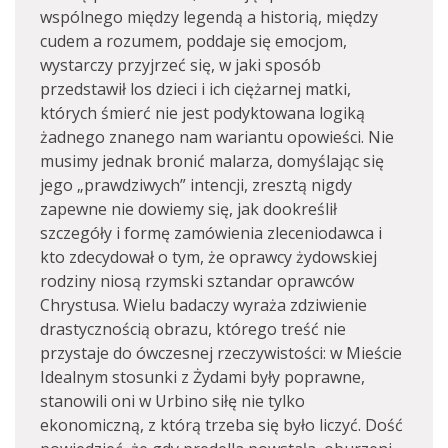
wspólnego między legendą a historią, między
cudem a rozumem, poddaje się emocjom,
wystarczy przyjrzeć się, w jaki sposób
przedstawił los dzieci i ich ciężarnej matki,
których śmierć nie jest podyktowana logiką
żadnego znanego nam wariantu opowieści. Nie
musimy jednak bronić malarza, domyślając się
jego „prawdziwych” intencji, zresztą nigdy
zapewne nie dowiemy się, jak dookreślił
szczegóły i formę zamówienia zleceniodawca i
kto zdecydował o tym, że oprawcy żydowskiej
rodziny niosą rzymski sztandar oprawców
Chrystusa. Wielu badaczy wyraża zdziwienie
drastycznością obrazu, którego treść nie
przystaje do ówczesnej rzeczywistości: w Mieście
Idealnym stosunki z Żydami były poprawne,
stanowili oni w Urbino siłę nie tylko
ekonomiczną, z którą trzeba się było liczyć. Dość