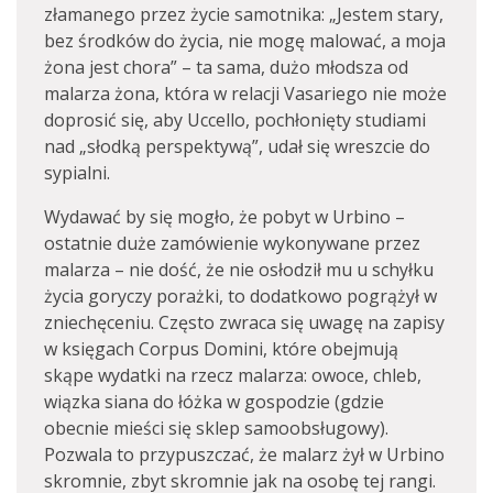
złamanego przez życie samotnika: „Jestem stary,
bez środków do życia, nie mogę malować, a moja
żona jest chora” – ta sama, dużo młodsza od
malarza żona, która w relacji Vasariego nie może
doprosić się, aby Uccello, pochłonięty studiami
nad „słodką perspektywą”, udał się wreszcie do
sypialni.
Wydawać by się mogło, że pobyt w Urbino –
ostatnie duże zamówienie wykonywane przez
malarza – nie dość, że nie osłodził mu u schyłku
życia goryczy porażki, to dodatkowo pogrążył w
zniechęceniu. Często zwraca się uwagę na zapisy
w księgach Corpus Domini, które obejmują
skąpe wydatki na rzecz malarza: owoce, chleb,
wiązka siana do łóżka w gospodzie (gdzie
obecnie mieści się sklep samoobsługowy).
Pozwala to przypuszczać, że malarz żył w Urbino
skromnie, zbyt skromnie jak na osobę tej rangi.