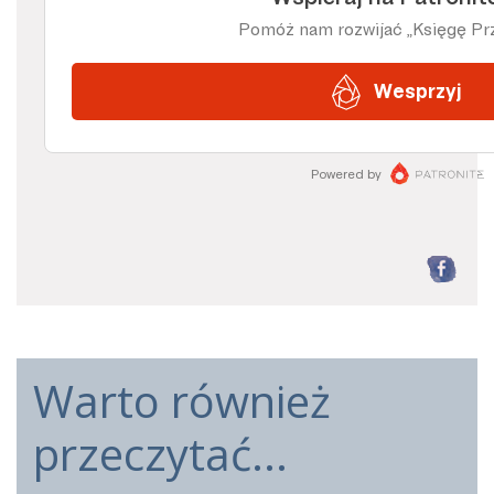
F
Warto również
przeczytać...