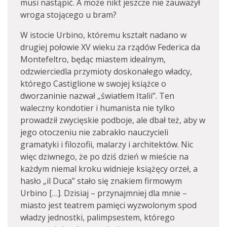
musi nastąpić. A może nikt jeszcze nie zauważył
wroga stojącego u bram?
W istocie Urbino, któremu kształt nadano w
drugiej połowie XV wieku za rządów Federica da
Montefeltro, będąc miastem idealnym,
odzwierciedla przymioty doskonałego władcy,
którego Castiglione w swojej książce o
dworzaninie nazwał „światłem Italii”. Ten
waleczny kondotier i humanista nie tylko
prowadził zwycięskie podboje, ale dbał też, aby w
jego otoczeniu nie zabrakło nauczycieli
gramatyki i filozofii, malarzy i architektów. Nic
więc dziwnego, że po dziś dzień w mieście na
każdym niemal kroku widnieje książęcy orzeł, a
hasło „il Duca” stało się znakiem firmowym
Urbino […]. Dzisiaj – przynajmniej dla mnie –
miasto jest teatrem pamięci wyzwolonym spod
władzy jednostki, palimpsestem, którego