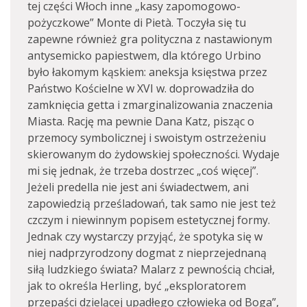
tej części Włoch inne „kasy zapomogowo-
pożyczkowe” Monte di Pietà. Toczyła się tu
zapewne również gra polityczna z nastawionym
antysemicko papiestwem, dla którego Urbino
było łakomym kąskiem: aneksja księstwa przez
Państwo Kościelne w XVI w. doprowadziła do
zamknięcia getta i zmarginalizowania znaczenia
Miasta. Rację ma pewnie Dana Katz, pisząc o
przemocy symbolicznej i swoistym ostrzeżeniu
skierowanym do żydowskiej społeczności. Wydaje
mi się jednak, że trzeba dostrzec „coś więcej”.
Jeżeli predella nie jest ani świadectwem, ani
zapowiedzią prześladowań, tak samo nie jest też
czczym i niewinnym popisem estetycznej formy.
Jednak czy wystarczy przyjąć, że spotyka się w
niej nadprzyrodzony dogmat z nieprzejednaną
siłą ludzkiego świata? Malarz z pewnością chciał,
jak to określa Herling, być „eksploratorem
przepaści dzielącej upadłego człowieka od Boga”,